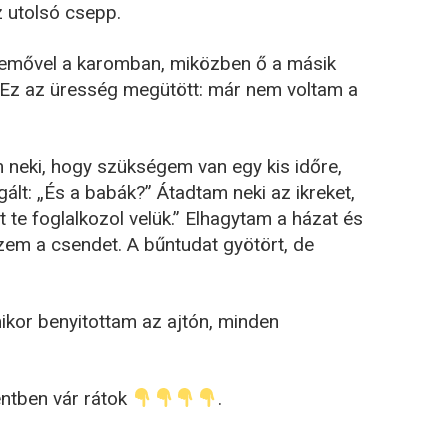
z utolsó csepp.
emővel a karomban, miközben ő a másik
. Ez az üresség megütött: már nem voltam a
eki, hogy szükségem van egy kis időre,
ált: „És a babák?” Átadtam neki az ikreket,
 te foglalkozol velük.” Elhagytam a házat és
em a csendet. A bűntudat gyötört, de
ikor benyitottam az ajtón, minden
entben vár rátok
.