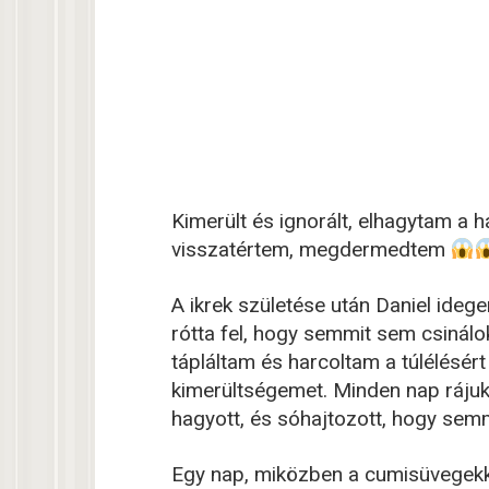
Kimerült és ignorált, elhagytam a 
visszatértem, megdermedtem
A ikrek születése után Daniel idege
rótta fel, hogy semmit sem csinál
tápláltam és harcoltam a túlélésér
kimerültségemet. Minden nap rájuk
hagyott, és sóhajtozott, hogy sem
Egy nap, miközben a cumisüvegekke