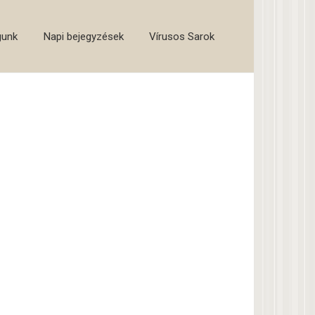
gunk
Napi bejegyzések
Vírusos Sarok