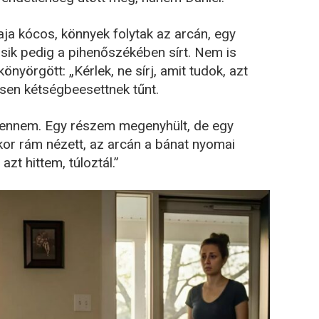
 haja kócos, könnyek folytak az arcán, egy
sik pedig a pihenőszékében sírt. Nem is
könyörgött: „Kérlek, ne sírj, amit tudok, azt
esen kétségbeesettnek tűnt.
 bennem. Egy részem megenyhült, de egy
kor rám nézett, az arcán a bánat nyomai
azt hittem, túloztál.”