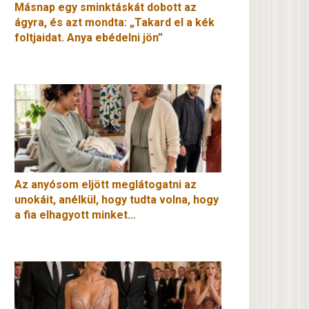
Másnap egy sminktáskát dobott az
ágyra, és azt mondta: „Takard el a kék
foltjaidat. Anya ebédelni jön”
Az anyósom eljött meglátogatni az
unokáit, anélkül, hogy tudta volna, hogy
a fia elhagyott minket…