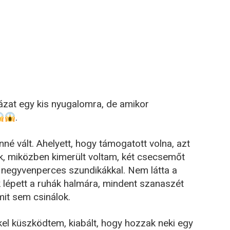
házat egy kis nyugalomra, de amikor
.
nné vált. Ahelyett, hogy támogatott volna, azt
ok, miközben kimerült voltam, két csecsemőt
t negyvenperces szundikákkal. Nem látta a
 lépett a ruhák halmára, mindent szanaszét
mit sem csinálok.
l küszködtem, kiabált, hogy hozzak neki egy