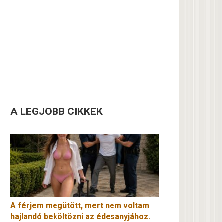
A LEGJOBB CIKKEK
A férjem megütött, mert nem voltam
hajlandó beköltözni az édesanyjához.