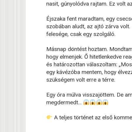
nasit, gúnyolódva rajtam. Ez volt a
Éjszaka fent maradtam, egy csecs
szobában aludt, az ajtó zárva volt
felesége, csak egy szolgáló.
Másnap döntést hoztam. Mondtam n
hogy elmenjek. Ő hitetlenkedve reag
és határozottan válaszoltam: „Most
egy kávézóba mentem, hogy élvezz
szükségem volt erre a térre.
Egy óra múlva visszajöttem. De am
megdermedt…
A teljes történet az első komm