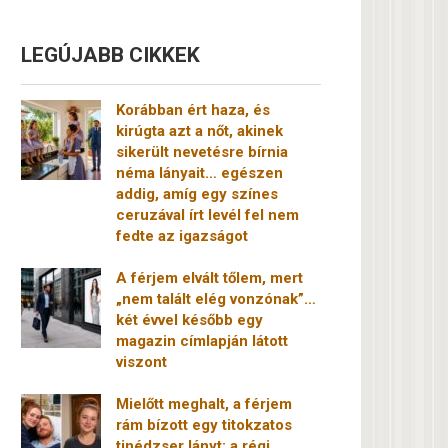
LEGÚJABB CIKKEK
Korábban ért haza, és
kirúgta azt a nőt, akinek
sikerült nevetésre bírnia
néma lányait… egészen
addig, amíg egy színes
ceruzával írt levél fel nem
fedte az igazságot
A férjem elvált tőlem, mert
„nem talált elég vonzónak”…
két évvel később egy
magazin címlapján látott
viszont
Mielőtt meghalt, a férjem
rám bízott egy titokzatos
tinédzser lányt: a régi