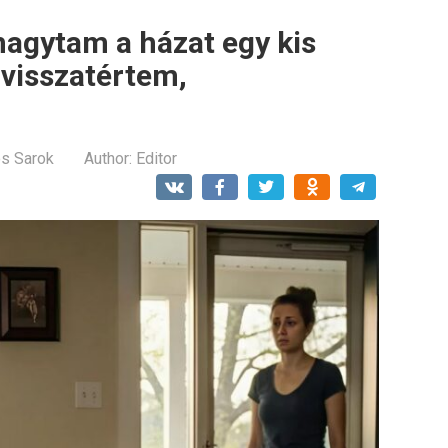
lhagytam a házat egy kis
visszatértem,
os Sarok
Author:
Editor