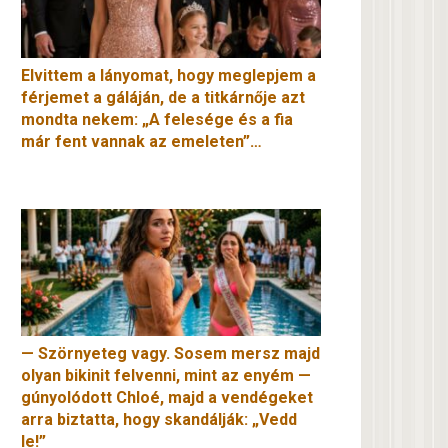
Elvittem a lányomat, hogy meglepjem a
férjemet a gáláján, de a titkárnője azt
mondta nekem: „A felesége és a fia
már fent vannak az emeleten”…
— Szörnyeteg vagy. Sosem mersz majd
olyan bikinit felvenni, mint az enyém —
gúnyolódott Chloé, majd a vendégeket
arra biztatta, hogy skandálják: „Vedd
le!”