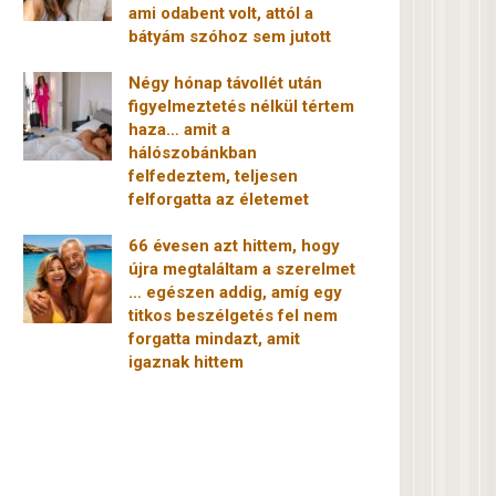
ami odabent volt, attól a
bátyám szóhoz sem jutott
Négy hónap távollét után
figyelmeztetés nélkül tértem
haza… amit a
hálószobánkban
felfedeztem, teljesen
felforgatta az életemet
66 évesen azt hittem, hogy
újra megtaláltam a szerelmet
… egészen addig, amíg egy
titkos beszélgetés fel nem
forgatta mindazt, amit
igaznak hittem