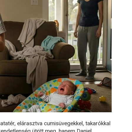
satatér, elárasztva cumisüvegekkel, takarókkal
rendetlenség ütött meg, hanem Daniel.