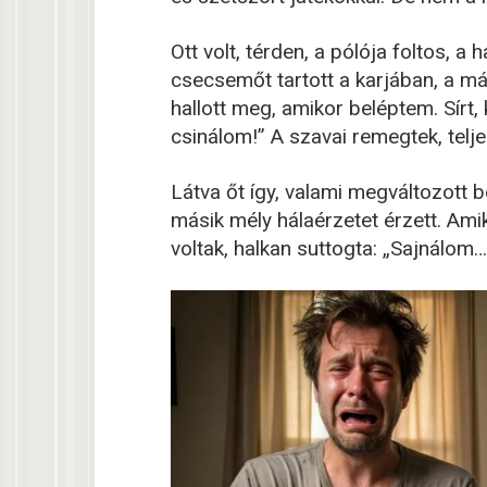
Ott volt, térden, a pólója foltos, a
csecsemőt tartott a karjában, a má
hallott meg, amikor beléptem. Sírt, 
csinálom!” A szavai remegtek, telj
Látva őt így, valami megváltozott
másik mély hálaérzetet érzett. Ami
voltak, halkan suttogta: „Sajnálom… 