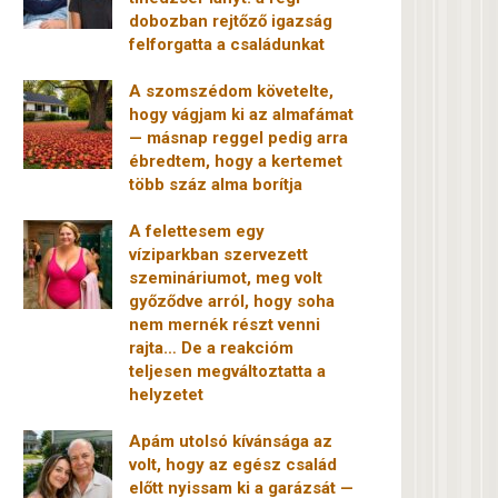
dobozban rejtőző igazság
felforgatta a családunkat
A szomszédom követelte,
hogy vágjam ki az almafámat
— másnap reggel pedig arra
ébredtem, hogy a kertemet
több száz alma borítja
A felettesem egy
víziparkban szervezett
szemináriumot, meg volt
győződve arról, hogy soha
nem mernék részt venni
rajta… De a reakcióm
teljesen megváltoztatta a
helyzetet
Apám utolsó kívánsága az
volt, hogy az egész család
előtt nyissam ki a garázsát —