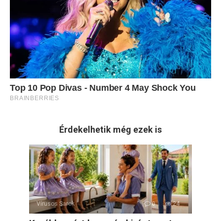
Érdekelhetik még ezek is
Vírusos Sarok
0
24