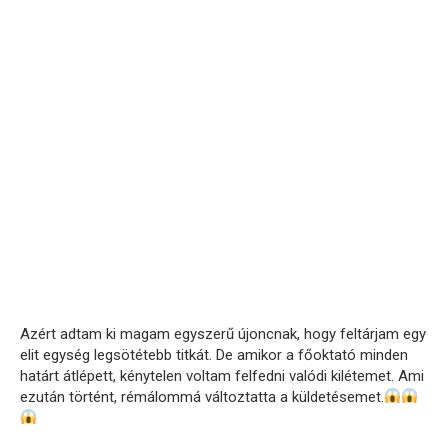
Azért adtam ki magam egyszerű újoncnak, hogy feltárjam egy
elit egység legsötétebb titkát. De amikor a főoktató minden
határt átlépett, kénytelen voltam felfedni valódi kilétemet. Ami
ezután történt, rémálommá változtatta a küldetésemet.