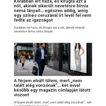
Korábban ért haza, és kirúgta azt a
nőt, akinek sikerült nevetésre bírnia
néma lányait… egészen addig, amíg
egy színes ceruzával írt levél fel nem
fedte az igazságot
Korábban ért haza, és kirúgta azt a nőt, akinek sikerült
nevetésre bírnia néma lányait…
Érdekes Tudni
0
29
A férjem elvált tőlem, mert „nem
talált elég vonzónak”… két évvel
később egy magazin címlapján látott
viszont
A férjem elvált tőlem, mert „nem talált elég vonzónak”… két