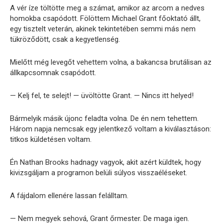
A vér íze töltötte meg a számat, amikor az arcom a nedves
homokba csapódott. Fölöttem Michael Grant főoktató állt,
egy tisztelt veterán, akinek tekintetében semmi más nem
tükröződött, csak a kegyetlenség.
Mielőtt még levegőt vehettem volna, a bakancsa brutálisan az
állkapcsomnak csapódott.
— Kelj fel, te selejt! — üvöltötte Grant. — Nincs itt helyed!
Bármelyik másik újonc feladta volna. De én nem tehettem.
Három napja nemcsak egy jelentkező voltam a kiválasztáson:
titkos küldetésen voltam.
Én Nathan Brooks hadnagy vagyok, akit azért küldtek, hogy
kivizsgáljam a programon belüli súlyos visszaéléseket.
A fájdalom ellenére lassan felálltam.
— Nem megyek sehová, Grant őrmester. De maga igen.