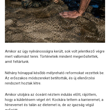
Amikor az ügy nyilvánosságra került, sok volt jelentkező végre
mert vallomást tenni. Történeteik mindent megerősítettek,
amit feltártunk.
Néhány hónappal később mélyreható reformokat vezettek be.
Az erőszakos módszereket betiltották, és új ellenőrzési
rendszert hoztak létre.
Amikor utoljára az óceánt néztem indulás előtt, rájöttem,
hogy a küldetésem véget ért. Kockára tettem a karrieremet, a
hírnevemet és talán az életemet is, de az igazság végül
győzött.