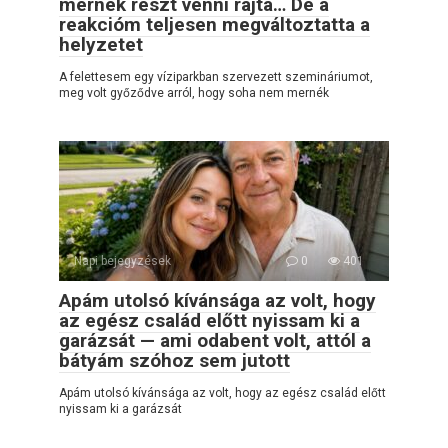
mernék részt venni rajta… De a
reakcióm teljesen megváltoztatta a
helyzetet
A felettesem egy víziparkban szervezett szemináriumot,
meg volt győződve arról, hogy soha nem mernék
Napi bejegyzések
0
401
Apám utolsó kívánsága az volt, hogy
az egész család előtt nyissam ki a
garázsát — ami odabent volt, attól a
bátyám szóhoz sem jutott
Apám utolsó kívánsága az volt, hogy az egész család előtt
nyissam ki a garázsát