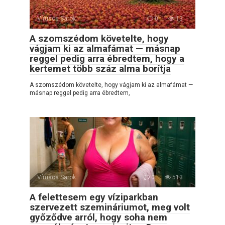
Vírusos Sarok
0
13
A szomszédom követelte, hogy
vágjam ki az almafámat — másnap
reggel pedig arra ébredtem, hogy a
kertemet több száz alma borítja
A szomszédom követelte, hogy vágjam ki az almafámat —
másnap reggel pedig arra ébredtem,
Vírusos Sarok
0
513
A felettesem egy víziparkban
szervezett szemináriumot, meg volt
győződve arról, hogy soha nem