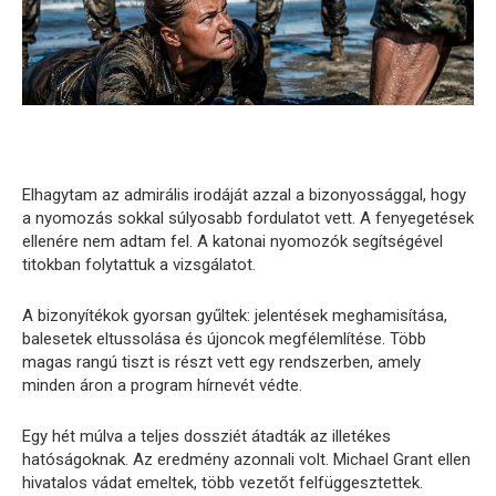
Elhagytam az admirális irodáját azzal a bizonyossággal, hogy
a nyomozás sokkal súlyosabb fordulatot vett. A fenyegetések
ellenére nem adtam fel. A katonai nyomozók segítségével
titokban folytattuk a vizsgálatot.
A bizonyítékok gyorsan gyűltek: jelentések meghamisítása,
balesetek eltussolása és újoncok megfélemlítése. Több
magas rangú tiszt is részt vett egy rendszerben, amely
minden áron a program hírnevét védte.
Egy hét múlva a teljes dossziét átadták az illetékes
hatóságoknak. Az eredmény azonnali volt. Michael Grant ellen
hivatalos vádat emeltek, több vezetőt felfüggesztettek.