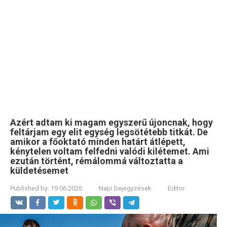
Azért adtam ki magam egyszerű újoncnak, hogy
feltárjam egy elit egység legsötétebb titkát. De
amikor a főoktató minden határt átlépett,
kénytelen voltam felfedni valódi kilétemet. Ami
ezután történt, rémálommá változtatta a
küldetésemet
Published by:
19.06.2026
Napi bejegyzések
Editor