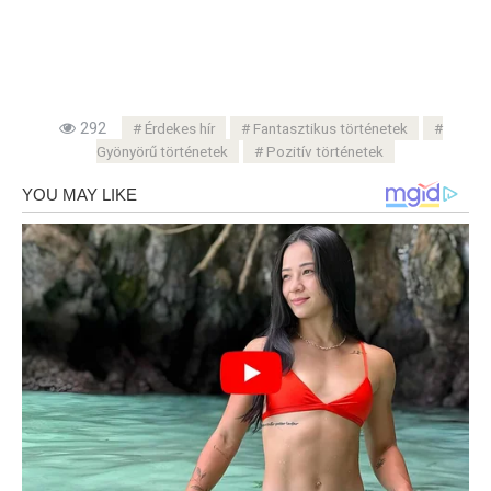
292
Érdekes hír
Fantasztikus történetek
Gyönyörű történetek
Pozitív történetek