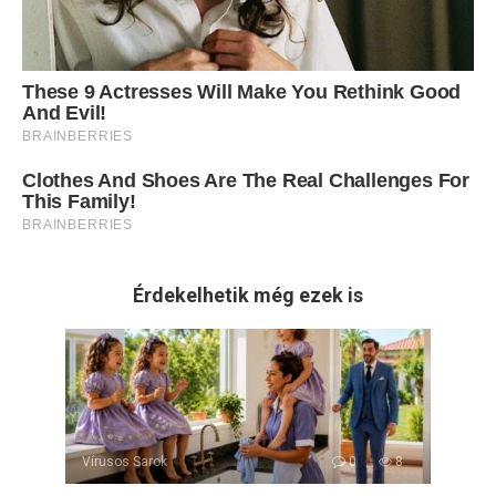
Érdekelhetik még ezek is
Vírusos Sarok
0
8