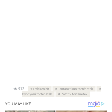
912
Érdekes hír
Fantasztikus történetek
Gyönyörű történetek
Pozitív történetek