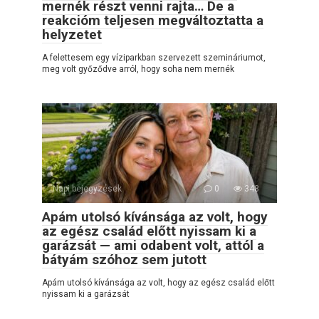
mernék részt venni rajta… De a
reakcióm teljesen megváltoztatta a
helyzetet
A felettesem egy víziparkban szervezett szemináriumot,
meg volt győződve arról, hogy soha nem mernék
Napi bejegyzések
0
348
Apám utolsó kívánsága az volt, hogy
az egész család előtt nyissam ki a
garázsát — ami odabent volt, attól a
bátyám szóhoz sem jutott
Apám utolsó kívánsága az volt, hogy az egész család előtt
nyissam ki a garázsát