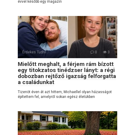
évvel később egy magazin
Érdekes Tudni
0
3
Mielőtt meghalt, a férjem rám bízott
egy titokzatos tinédzser lányt: a régi
dobozban rejtőző igazság felforgatta
a családunkat
Tizenöt éven át azt hittem, Michaellel olyan házasságot
építettem fel, amelyről sokan egész életükben