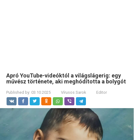
Apró YouTube-videóktól a világslágerig: egy
művész története, aki meghódította a bolygót
Published by:
03.10.2025
Vírusos Sarok
Editor