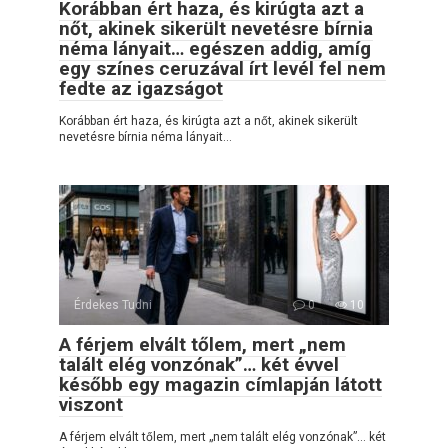
Korábban ért haza, és kirúgta azt a
nőt, akinek sikerült nevetésre bírnia
néma lányait… egészen addig, amíg
egy színes ceruzával írt levél fel nem
fedte az igazságot
Korábban ért haza, és kirúgta azt a nőt, akinek sikerült
nevetésre bírnia néma lányait…
Érdekes Tudni
0
10
A férjem elvált tőlem, mert „nem
talált elég vonzónak”… két évvel
később egy magazin címlapján látott
viszont
A férjem elvált tőlem, mert „nem talált elég vonzónak”… két