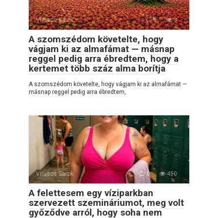
Vírusos Sarok
0
3
A szomszédom követelte, hogy
vágjam ki az almafámat — másnap
reggel pedig arra ébredtem, hogy a
kertemet több száz alma borítja
A szomszédom követelte, hogy vágjam ki az almafámat —
másnap reggel pedig arra ébredtem,
Vírusos Sarok
0
450
A felettesem egy víziparkban
szervezett szemináriumot, meg volt
győződve arról, hogy soha nem