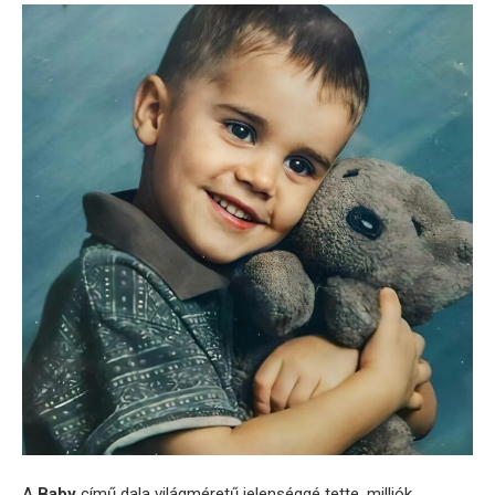
A
Baby
című dala világméretű jelenséggé tette, milliók