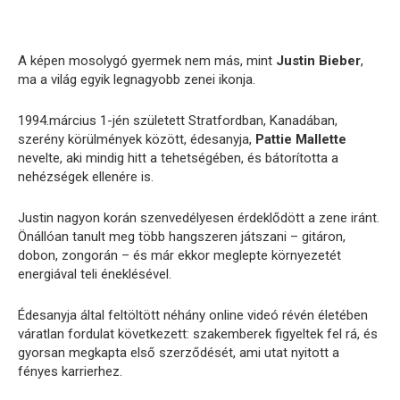
A képen mosolygó gyermek nem más, mint
Justin Bieber
,
ma a világ egyik legnagyobb zenei ikonja.
1994.március 1-jén született Stratfordban, Kanadában,
szerény körülmények között, édesanyja,
Pattie Mallette
nevelte, aki mindig hitt a tehetségében, és bátorította a
nehézségek ellenére is.
Justin nagyon korán szenvedélyesen érdeklődött a zene iránt.
Önállóan tanult meg több hangszeren játszani – gitáron,
dobon, zongorán – és már ekkor meglepte környezetét
energiával teli éneklésével.
Édesanyja által feltöltött néhány online videó révén életében
váratlan fordulat következett: szakemberek figyeltek fel rá, és
gyorsan megkapta első szerződését, ami utat nyitott a
fényes karrierhez.