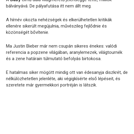
bálványává. De pályafutása itt nem állt meg.
A hírnév okozta nehézségek és elkerülhetetlen kritikák
ellenére sikerült megújulnia, művészileg fejlődnie és
közönségét bővítenie.
Ma Justin Bieber már nem csupán sikeres énekes: valódi
referencia a popzene világában, aranylemezek, világtournék
és a zene határain túlmutató befolyás birtokosa.
E hatalmas siker mögött mindig ott van édesanyja diszkrét, de
nélkülözhetetlen jelenléte, aki végigkísérte első lépéseit, és
szeretete már gyermekkori portréján is látszik.