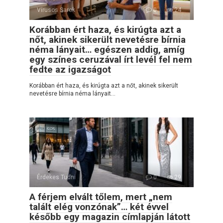
Vírusos Sarok
0
24
Korábban ért haza, és kirúgta azt a
nőt, akinek sikerült nevetésre bírnia
néma lányait… egészen addig, amíg
egy színes ceruzával írt levél fel nem
fedte az igazságot
Korábban ért haza, és kirúgta azt a nőt, akinek sikerült
nevetésre bírnia néma lányait…
Érdekes Tudni
0
29
A férjem elvált tőlem, mert „nem
talált elég vonzónak”… két évvel
később egy magazin címlapján látott