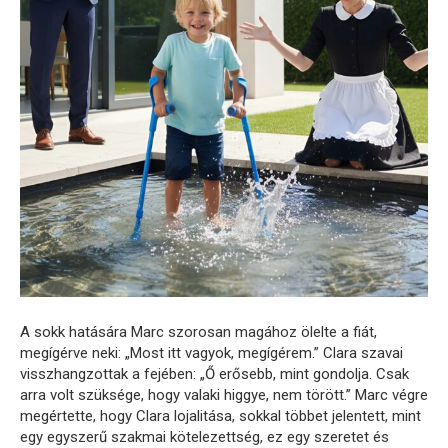
A sokk hatására Marc szorosan magához ölelte a fiát,
megígérve neki: „Most itt vagyok, megígérem.” Clara szavai
visszhangzottak a fejében: „Ő erősebb, mint gondolja. Csak
arra volt szüksége, hogy valaki higgye, nem törött.” Marc végre
megértette, hogy Clara lojalitása, sokkal többet jelentett, mint
egy egyszerű szakmai kötelezettség, ez egy szeretet és