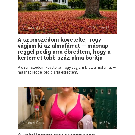
Vírusos Sarok
0
13
A szomszédom követelte, hogy
vágjam ki az almafámat — másnap
reggel pedig arra ébredtem, hogy a
kertemet több száz alma borítja
A szomszédom követelte, hogy vágjam ki az almafámat —
másnap reggel pedig arra ébredtem,
Vírusos Sarok
0
534
A felettesem egy víziparkban