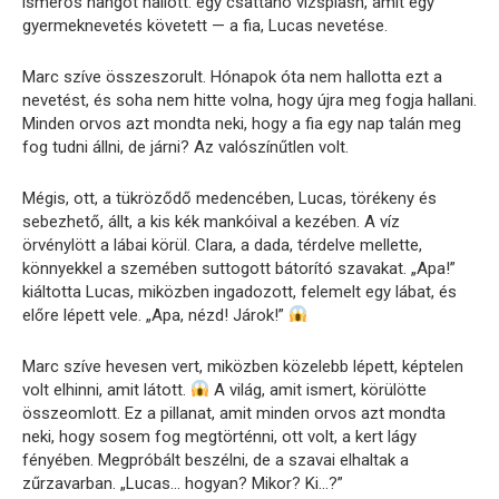
ismerős hangot hallott: egy csattanó vízsplash, amit egy
gyermeknevetés követett — a fia, Lucas nevetése.
Marc szíve összeszorult. Hónapok óta nem hallotta ezt a
nevetést, és soha nem hitte volna, hogy újra meg fogja hallani.
Minden orvos azt mondta neki, hogy a fia egy nap talán meg
fog tudni állni, de járni? Az valószínűtlen volt.
Mégis, ott, a tükröződő medencében, Lucas, törékeny és
sebezhető, állt, a kis kék mankóival a kezében. A víz
örvénylött a lábai körül. Clara, a dada, térdelve mellette,
könnyekkel a szemében suttogott bátorító szavakat. „Apa!”
kiáltotta Lucas, miközben ingadozott, felemelt egy lábat, és
előre lépett vele. „Apa, nézd! Járok!”
Marc szíve hevesen vert, miközben közelebb lépett, képtelen
volt elhinni, amit látott.
A világ, amit ismert, körülötte
összeomlott. Ez a pillanat, amit minden orvos azt mondta
neki, hogy sosem fog megtörténni, ott volt, a kert lágy
fényében. Megpróbált beszélni, de a szavai elhaltak a
zűrzavarban. „Lucas… hogyan? Mikor? Ki…?”