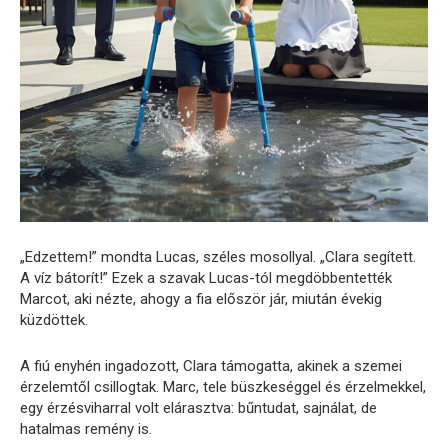
„Edzettem!” mondta Lucas, széles mosollyal. „Clara segített.
A víz bátorít!” Ezek a szavak Lucas-tól megdöbbentették
Marcot, aki nézte, ahogy a fia először jár, miután évekig
küzdöttek.
A fiú enyhén ingadozott, Clara támogatta, akinek a szemei
érzelemtől csillogtak. Marc, tele büszkeséggel és érzelmekkel,
egy érzésviharral volt elárasztva: bűntudat, sajnálat, de
hatalmas remény is.