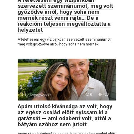
szervezett szemináriumot, meg volt
győződve arról, hogy soha nem
mernék részt venni rajta… De a
reakcióm teljesen megváltoztatta a
helyzetet
A felettesem egy víziparkban szervezett szemináriumot,
meg volt győződve arról, hogy soha nem mernék
Napi bejegyzések
0
420
Apám utolsó kívánsága az volt, hogy
az egész család előtt nyissam ki a
garázsát — ami odabent volt, attól a
bátyám szóhoz sem jutott
Apám utolsó kívánsága az volt, hogy az egész család előtt