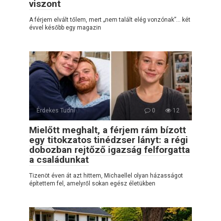
viszont
A férjem elvált tőlem, mert „nem talált elég vonzónak”… két
évvel később egy magazin
Érdekes Tudni
0
12
Mielőtt meghalt, a férjem rám bízott
egy titokzatos tinédzser lányt: a régi
dobozban rejtőző igazság felforgatta
a családunkat
Tizenöt éven át azt hittem, Michaellel olyan házasságot
építettem fel, amelyről sokan egész életükben