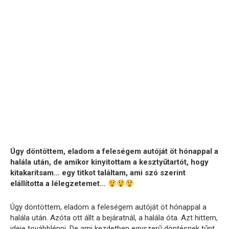
Úgy döntöttem, eladom a feleségem autóját öt hónappal a
halála után, de amikor kinyitottam a kesztyűtartót, hogy
kitakarítsam… egy titkot találtam, ami szó szerint
elállította a lélegzetemet…
Úgy döntöttem, eladom a feleségem autóját öt hónappal a
halála után. Azóta ott állt a bejáratnál, a halála óta. Azt hittem,
ideje továbblépni. De ami kezdetben egyszerű döntésnek tűnt,