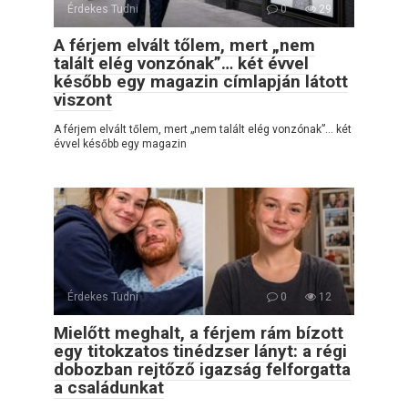
Érdekes Tudni
0
29
A férjem elvált tőlem, mert „nem
talált elég vonzónak”… két évvel
később egy magazin címlapján látott
viszont
A férjem elvált tőlem, mert „nem talált elég vonzónak”… két
évvel később egy magazin
Érdekes Tudni
0
12
Mielőtt meghalt, a férjem rám bízott
egy titokzatos tinédzser lányt: a régi
dobozban rejtőző igazság felforgatta
a családunkat