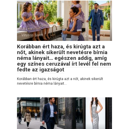
Vírusos Sarok
0
24
Korábban ért haza, és kirúgta azt a
nőt, akinek sikerült nevetésre bírnia
néma lányait… egészen addig, amíg
egy színes ceruzával írt levél fel nem
fedte az igazságot
Korábban ért haza, és kirúgta azt a nőt, akinek sikerült
nevetésre bírnia néma lányait…