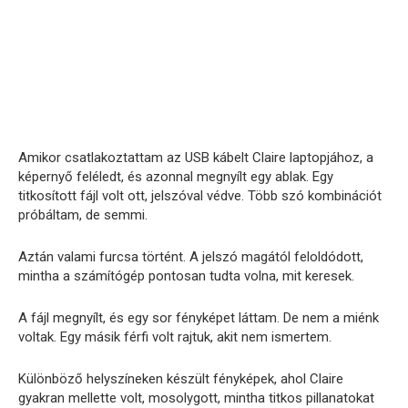
Amikor csatlakoztattam az USB kábelt Claire laptopjához, a
képernyő feléledt, és azonnal megnyílt egy ablak. Egy
titkosított fájl volt ott, jelszóval védve. Több szó kombinációt
próbáltam, de semmi.
Aztán valami furcsa történt. A jelszó magától feloldódott,
mintha a számítógép pontosan tudta volna, mit keresek.
A fájl megnyílt, és egy sor fényképet láttam. De nem a miénk
voltak. Egy másik férfi volt rajtuk, akit nem ismertem.
Különböző helyszíneken készült fényképek, ahol Claire
gyakran mellette volt, mosolygott, mintha titkos pillanatokat