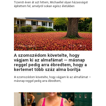
Tizenöt éven át azt hittem, Michaellel olyan házasságot
építettem fel, amelyről sokan egész életükben
Vírusos Sarok
0
13
A szomszédom követelte, hogy
vágjam ki az almafámat — másnap
reggel pedig arra ébredtem, hogy a
kertemet több száz alma borítja
A szomszédom követelte, hogy vágjam ki az almafámat —
másnap reggel pedig arra ébredtem,