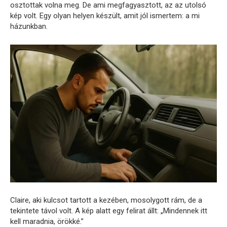
osztottak volna meg. De ami megfagyasztott, az az utolsó
kép volt. Egy olyan helyen készült, amit jól ismertem: a mi
házunkban.
Claire, aki kulcsot tartott a kezében, mosolygott rám, de a
tekintete távol volt. A kép alatt egy felirat állt: „Mindennek itt
kell maradnia, örökké.”