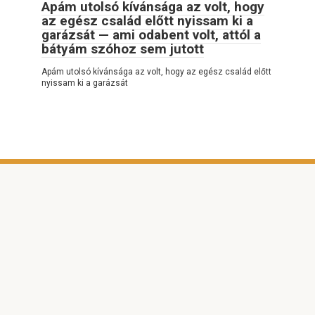
Apám utolsó kívánsága az volt, hogy
az egész család előtt nyissam ki a
garázsát — ami odabent volt, attól a
bátyám szóhoz sem jutott
Apám utolsó kívánsága az volt, hogy az egész család előtt
nyissam ki a garázsát
© 2026 NAGYON ÉRDEKES
Adatvédelmi szabályzat
|
Cookie-szabályzat
|
Kapcsolatfelvételi űrlap
|
Webhelytérkép
|
DMCA
Minden jog fenntartva. Hivatkozáskor kötelező a
weboldalunkra hivatkozni. A weboldalon található cikkek teljes
vagy részleges reprodukálása tilos a
https://hung.lealesrvauto.com/ oldalra mutató közvetlen
hivatkozás nélkül. A szerzői jogokat megsértőket ennek
megfelelően büntetőeljárás alá vonjuk.