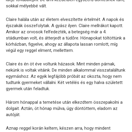
sokkal mélyebbé vált.
Claire halála után az életem elveszítette értelmét. A napok és
éjszakák összefolytak. A gyász ilyen. Claire mellrákot kapott.
Amikor az orvosok felfedezték, a betegség már a 4.
stádiumban volt, és átterjedt a tüdőre. Hónapokat töltöttünk a
kórházban, figyelve, ahogy az állapota lassan romlott, míg
végül egy reggel elment, mellettem.
Claire és én öt éve voltunk házasok. Mint minden párnak,
nekünk is voltak vitáink. De minden alkalommal visszataláltunk
egymáshoz. Az egyik legfájóbb próbát az okozta, hogy nem
tudtunk gyermeket vállalni. Két vetélés és egy halva született
gyermek után feladtuk.
Három hónappal a temetése után elkezdtem összepakolni a
dolgait. Aztán, öt hónap múlva, úgy döntöttem, eladom az
autóját.
Aznap reggel korán keltem, készen arra, hogy mindent