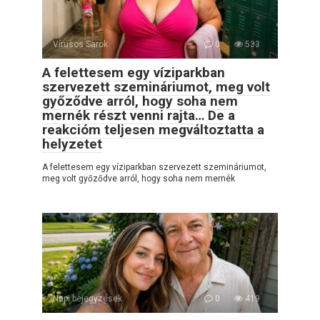
Vírusos Sarok
0
533
A felettesem egy víziparkban
szervezett szemináriumot, meg volt
győződve arról, hogy soha nem
mernék részt venni rajta… De a
reakcióm teljesen megváltoztatta a
helyzetet
A felettesem egy víziparkban szervezett szemináriumot,
meg volt győződve arról, hogy soha nem mernék
Napi bejegyzések
0
419