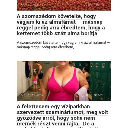
Vírusos Sarok
0
13
A szomszédom követelte, hogy
vágjam ki az almafámat — másnap
reggel pedig arra ébredtem, hogy a
kertemet több száz alma borítja
A szomszédom követelte, hogy vágjam ki az almafámat —
másnap reggel pedig arra ébredtem,
Vírusos Sarok
0
521
A felettesem egy víziparkban
szervezett szemináriumot, meg volt
győződve arról, hogy soha nem
mernék részt venni rajta… De a