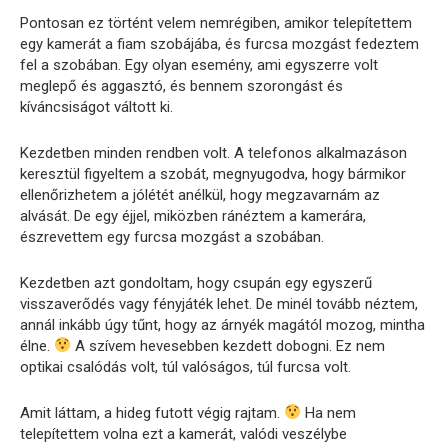
Pontosan ez történt velem nemrégiben, amikor telepítettem
egy kamerát a fiam szobájába, és furcsa mozgást fedeztem
fel a szobában. Egy olyan esemény, ami egyszerre volt
meglepő és aggasztó, és bennem szorongást és
kíváncsiságot váltott ki.
Kezdetben minden rendben volt. A telefonos alkalmazáson
keresztül figyeltem a szobát, megnyugodva, hogy bármikor
ellenőrizhetem a jólétét anélkül, hogy megzavarnám az
alvását. De egy éjjel, miközben ránéztem a kamerára,
észrevettem egy furcsa mozgást a szobában.
Kezdetben azt gondoltam, hogy csupán egy egyszerű
visszaverődés vagy fényjáték lehet. De minél tovább néztem,
annál inkább úgy tűnt, hogy az árnyék magától mozog, mintha
élne.
A szívem hevesebben kezdett dobogni. Ez nem
optikai csalódás volt, túl valóságos, túl furcsa volt.
Amit láttam, a hideg futott végig rajtam.
Ha nem
telepítettem volna ezt a kamerát, valódi veszélybe