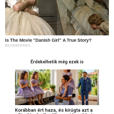
Érdekelhetik még ezek is
Vírusos Sarok
0
24
Korábban ért haza, és kirúgta azt a