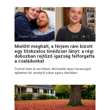
Érdekes Tudni
0
12
Mielőtt meghalt, a férjem rám bízott
egy titokzatos tinédzser lányt: a régi
dobozban rejtőző igazság felforgatta
a családunkat
Tizenöt éven át azt hittem, Michaellel olyan házasságot
építettem fel, amelyről sokan egész életükben