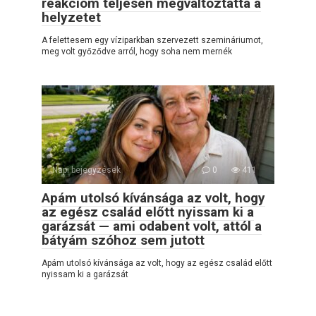
reakcióm teljesen megváltoztatta a
helyzetet
A felettesem egy víziparkban szervezett szemináriumot,
meg volt győződve arról, hogy soha nem mernék
Napi bejegyzések
0
411
Apám utolsó kívánsága az volt, hogy
az egész család előtt nyissam ki a
garázsát — ami odabent volt, attól a
bátyám szóhoz sem jutott
Apám utolsó kívánsága az volt, hogy az egész család előtt
nyissam ki a garázsát