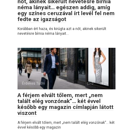
nőt, akinek sikerült nevetésre bírnia
néma lányait… egészen addig, amíg
egy színes ceruzával írt levél fel nem
fedte az igazságot
Korábban ért haza, és kirúgta azt a nőt, akinek sikerült
nevetésre bírnia néma lányait…
Érdekes Tudni
0
29
A férjem elvált tőlem, mert „nem
talált elég vonzónak”… két évvel
később egy magazin címlapján látott
viszont
A férjem elvált tőlem, mert „nem talált elég vonzónak”… két
évvel később egy magazin