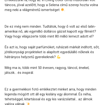
Emlékszünk rá, hogy az In Living Color című műsorban volt
táncos, jóval azelőtt, hogy a Selena című szerep hozta volna
meg neki a világméretű ismertséget
.
De ez még nem minden. Tudtátok, hogy ő volt az első latin-
amerikai nő, aki egymillió dolláros gázsit kapott egy filmért?
Vagy hogy világszerte több mint 80 millió lemezt adott el?
És azt is, hogy saját parfümöket, ruházati márkát indított, sőt,
jótékonysági projekteket is alapított egyedülálló nőknek és
hátrányos helyzetű gyerekeknek?
Még ma is, több mint 50 évesen, ragyog, táncol, énekel,
játszik… és inspirál.
Ez a gyermekkori fotó emlékeztet minket arra, hogy minden
legenda mögött ott áll egy kislány egy álommal. És néha,
tehetséggel, kitartással és egy kis varázslattal… az álmok
valóra válnak.