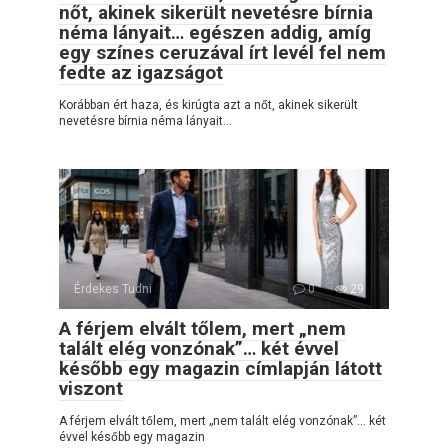
nőt, akinek sikerült nevetésre bírnia
néma lányait… egészen addig, amíg
egy színes ceruzával írt levél fel nem
fedte az igazságot
Korábban ért haza, és kirúgta azt a nőt, akinek sikerült
nevetésre bírnia néma lányait…
Érdekes Tudni
0
29
A férjem elvált tőlem, mert „nem
talált elég vonzónak”… két évvel
később egy magazin címlapján látott
viszont
A férjem elvált tőlem, mert „nem talált elég vonzónak”… két
évvel később egy magazin