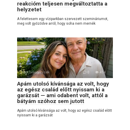
reakcióm teljesen megváltoztatta a
helyzetet
A felettesem egy víziparkban szervezett szemináriumot,
meg volt győződve arról, hogy soha nem mernék
Napi bejegyzések
0
414
Apám utolsó kívánsága az volt, hogy
az egész család előtt nyissam ki a
garázsát — ami odabent volt, attól a
bátyám szóhoz sem jutott
Apám utolsó kívánsága az volt, hogy az egész család előtt
nyissam ki a garázsát