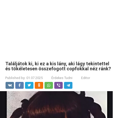
Találjátok ki, ki ez a kis lány, aki lágy tekintettel
és tökéletesen összefogott copfokkal néz ránk?
Published by:
01.07.2025
Érdekes Tudni
Editor