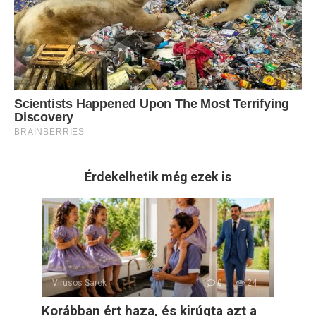
Érdekelhetik még ezek is
Vírusos Sarok
0
24
Korábban ért haza, és kirúgta azt a