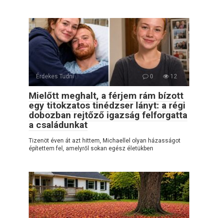
Érdekes Tudni
0
12
Mielőtt meghalt, a férjem rám bízott
egy titokzatos tinédzser lányt: a régi
dobozban rejtőző igazság felforgatta
a családunkat
Tizenöt éven át azt hittem, Michaellel olyan házasságot
építettem fel, amelyről sokan egész életükben