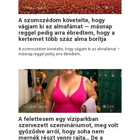
Vírusos Sarok
0
13
A szomszédom követelte, hogy
vágjam ki az almafámat — másnap
reggel pedig arra ébredtem, hogy a
kertemet több száz alma borítja
A szomszédom követelte, hogy vágjam ki az almafámat —
másnap reggel pedig arra ébredtem,
Vírusos Sarok
0
524
A felettesem egy víziparkban
szervezett szemináriumot, meg volt
győződve arról, hogy soha nem
mernék részt venni rajta… De a