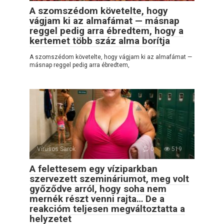
A szomszédom követelte, hogy
vágjam ki az almafámat — másnap
reggel pedig arra ébredtem, hogy a
kertemet több száz alma borítja
A szomszédom követelte, hogy vágjam ki az almafámat —
másnap reggel pedig arra ébredtem,
Vírusos Sarok
0
519
A felettesem egy víziparkban
szervezett szemináriumot, meg volt
győződve arról, hogy soha nem
mernék részt venni rajta… De a
reakcióm teljesen megváltoztatta a
helyzetet