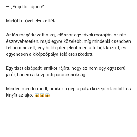
— „Fogd be, újonc!”
Mielőtt erővel elvezették.
Aztán megérkezett a zaj, először egy távoli morajlás, szinte
észrevehetetlen, majd egyre közelebb, míg mindenki csendben
fel nem nézett, egy helikopter jelent meg a felhők között, és
egyenesen a kiképzőpálya felé ereszkedett.
Egy tiszt elsápadt, amikor rájött, hogy ez nem egy egyszerű
járőr, hanem a központi parancsnokság.
Minden megdermedt, amikor a gép a pálya közepén landolt, és
kinyílt az ajtó.