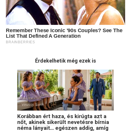
Érdekelhetik még ezek is
Vírusos Sarok
0
24
Korábban ért haza, és kirúgta azt a
nőt, akinek sikerült nevetésre bírnia
néma lányait… egészen addig, amíg