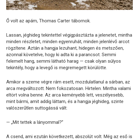
Ő volt az apám, Thomas Carter tábornok.
Lassan, jéghideg tekintettel végigpásztázta a jelenetet, mintha
minden részletet, minden egyenruhát, minden jelenlévő arcot
rögzítene. Aztán a hangja lezuhant, hidegen és metszően,
azonnal követelve, hogy ki adta ki a parancsot. Semmi
felemelt hang, semmi látható harag — csak olyan súlyos
tekintély, hogy a levegő is megremegett körülötte.
Amikor a szeme végre rám esett, mozdulatlanul a sárban, az
arca megváltozott. Nem fokozatosan. Hirtelen. Mintha valami
eltört volna benne. Az arca keményebb lett, veszélyesebb,
mint bármi, amit addig láttam, és a hangja jéghideg, szinte
valószerűtlen suttogássá vált:
— „Mit tettek a lányommal?”
A csend, ami ezután következett, abszolút volt. Még az eső is