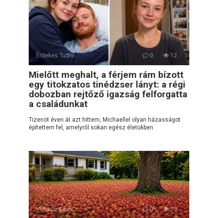
Érdekes Tudni
0
12
Mielőtt meghalt, a férjem rám bízott
egy titokzatos tinédzser lányt: a régi
dobozban rejtőző igazság felforgatta
a családunkat
Tizenöt éven át azt hittem, Michaellel olyan házasságot
építettem fel, amelyről sokan egész életükben
Vírusos Sarok
0
13