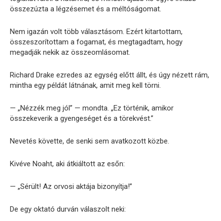
összezúzta a légzésemet és a méltóságomat.
Nem igazán volt több választásom. Ezért kitartottam,
összeszorítottam a fogamat, és megtagadtam, hogy
megadják nekik az összeomlásomat.
Richard Drake ezredes az egység előtt állt, és úgy nézett rám,
mintha egy példát látnának, amit meg kell törni.
— „Nézzék meg jól” — mondta. „Ez történik, amikor
összekeverik a gyengeséget és a törekvést.”
Nevetés követte, de senki sem avatkozott közbe.
Kivéve Noaht, aki átkiáltott az esőn:
— „Sérült! Az orvosi aktája bizonyítja!”
De egy oktató durván válaszolt neki: