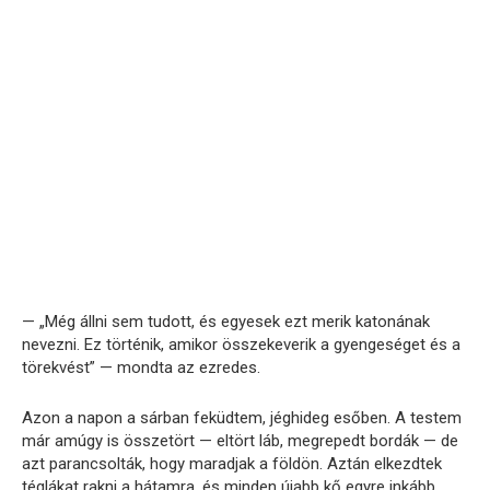
— „Még állni sem tudott, és egyesek ezt merik katonának
nevezni. Ez történik, amikor összekeverik a gyengeséget és a
törekvést” — mondta az ezredes.
Azon a napon a sárban feküdtem, jéghideg esőben. A testem
már amúgy is összetört — eltört láb, megrepedt bordák — de
azt parancsolták, hogy maradjak a földön. Aztán elkezdtek
téglákat rakni a hátamra, és minden újabb kő egyre inkább