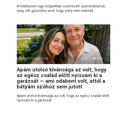
A felettesem egy víziparkban szervezett szemináriumot,
meg volt győződve arról, hogy soha nem mernék
Napi bejegyzések
0
408
Apám utolsó kívánsága az volt, hogy
az egész család előtt nyissam ki a
garázsát — ami odabent volt, attól a
bátyám szóhoz sem jutott
Apám utolsó kívánsága az volt, hogy az egész család előtt
nyissam ki a garázsát