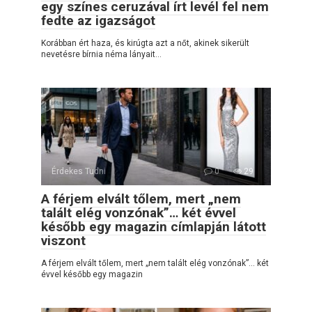
egy színes ceruzával írt levél fel nem
fedte az igazságot
Korábban ért haza, és kirúgta azt a nőt, akinek sikerült
nevetésre bírnia néma lányait…
Érdekes Tudni
0
29
A férjem elvált tőlem, mert „nem
talált elég vonzónak”… két évvel
később egy magazin címlapján látott
viszont
A férjem elvált tőlem, mert „nem talált elég vonzónak”… két
évvel később egy magazin