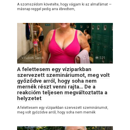
A szomszédom követelte, hogy vágjam ki az almafámat —
másnap reggel pedig arra ébredtem,
Vírusos Sarok
0
521
A felettesem egy víziparkban
szervezett szemináriumot, meg volt
győződve arról, hogy soha nem
mernék részt venni rajta… De a
reakcióm teljesen megváltoztatta a
helyzetet
A felettesem egy víziparkban szervezett szemináriumot,
meg volt győződve arról, hogy soha nem mernék