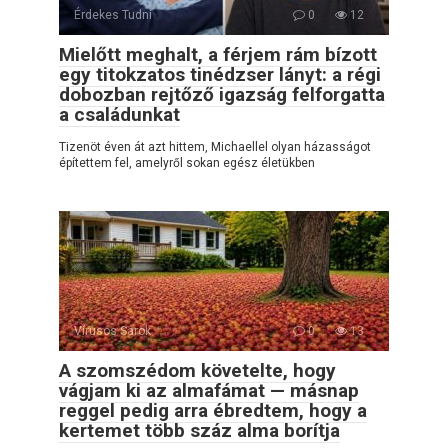
Érdekes Tudni
0
12
Mielőtt meghalt, a férjem rám bízott
egy titokzatos tinédzser lányt: a régi
dobozban rejtőző igazság felforgatta
a családunkat
Tizenöt éven át azt hittem, Michaellel olyan házasságot
építettem fel, amelyről sokan egész életükben
Vírusos Sarok
0
13
A szomszédom követelte, hogy
vágjam ki az almafámat — másnap
reggel pedig arra ébredtem, hogy a
kertemet több száz alma borítja