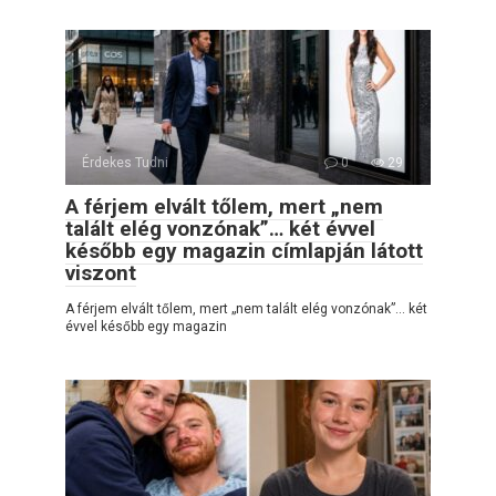
Érdekes Tudni
0
29
A férjem elvált tőlem, mert „nem
talált elég vonzónak”… két évvel
később egy magazin címlapján látott
viszont
A férjem elvált tőlem, mert „nem talált elég vonzónak”… két
évvel később egy magazin