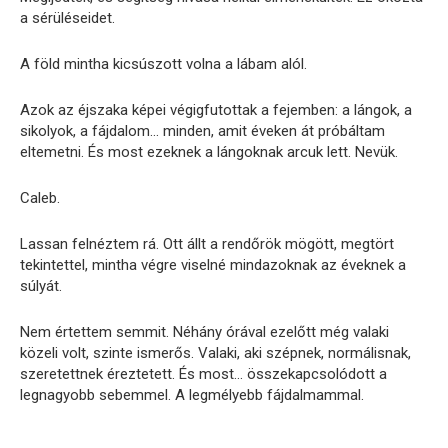
a sérüléseidet.
A föld mintha kicsúszott volna a lábam alól.
Azok az éjszaka képei végigfutottak a fejemben: a lángok, a
sikolyok, a fájdalom… minden, amit éveken át próbáltam
eltemetni. És most ezeknek a lángoknak arcuk lett. Nevük.
Caleb.
Lassan felnéztem rá. Ott állt a rendőrök mögött, megtört
tekintettel, mintha végre viselné mindazoknak az éveknek a
súlyát.
Nem értettem semmit. Néhány órával ezelőtt még valaki
közeli volt, szinte ismerős. Valaki, aki szépnek, normálisnak,
szeretettnek éreztetett. És most… összekapcsolódott a
legnagyobb sebemmel. A legmélyebb fájdalmammal.