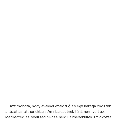
— Azt mondta, hogy évekkel ezelőtt ő és egy barátja okozták
a tüzet az otthonukban. Ami balesetnek tűnt, nem volt az.
Megijedtek, és segítség hívása nélkül elmenekültek. Ez okozta