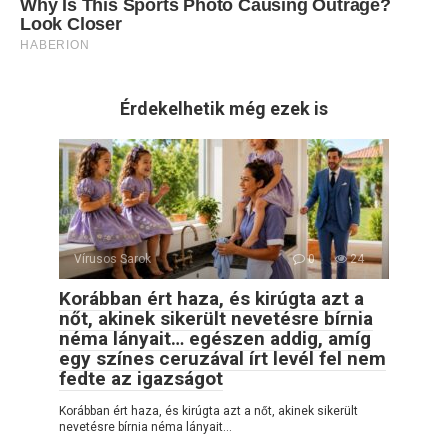
Érdekelhetik még ezek is
Vírusos Sarok
0
24
Korábban ért haza, és kirúgta azt a
nőt, akinek sikerült nevetésre bírnia
néma lányait… egészen addig, amíg
egy színes ceruzával írt levél fel nem
fedte az igazságot
Korábban ért haza, és kirúgta azt a nőt, akinek sikerült
nevetésre bírnia néma lányait…