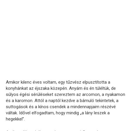
Amikor kilenc éves voltam, egy tűzvész elpusztította a
konyhánkat az éjszaka közepén. Anyám és én túléltük, de
súlyos égési sérüléseket szereztem az arcomon, a nyakamon
és a karomon. Attól a naptól kezdve a bámuló tekintetek, a
suttogások és a kínos csendek a mindennapjaim részévé
váltak. Idővel elfogadtam, hogy mindig „a lány leszek a
hegekkel”.