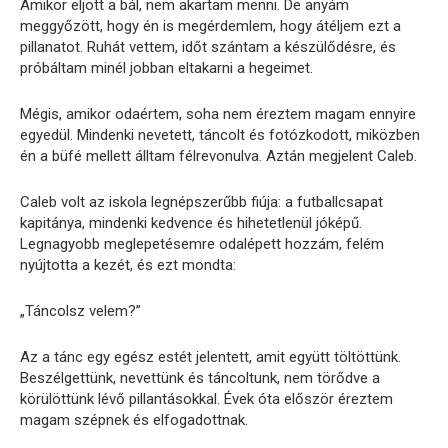
Amikor eljött a bál, nem akartam menni. De anyám
meggyőzött, hogy én is megérdemlem, hogy átéljem ezt a
pillanatot. Ruhát vettem, időt szántam a készülődésre, és
próbáltam minél jobban eltakarni a hegeimet.
Mégis, amikor odaértem, soha nem éreztem magam ennyire
egyedül. Mindenki nevetett, táncolt és fotózkodott, miközben
én a büfé mellett álltam félrevonulva. Aztán megjelent Caleb.
Caleb volt az iskola legnépszerűbb fiúja: a futballcsapat
kapitánya, mindenki kedvence és hihetetlenül jóképű.
Legnagyobb meglepetésemre odalépett hozzám, felém
nyújtotta a kezét, és ezt mondta:
„Táncolsz velem?”
Az a tánc egy egész estét jelentett, amit együtt töltöttünk.
Beszélgettünk, nevettünk és táncoltunk, nem törődve a
körülöttünk lévő pillantásokkal. Évek óta először éreztem
magam szépnek és elfogadottnak.