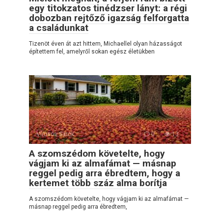
egy titokzatos tinédzser lányt: a régi
dobozban rejtőző igazság felforgatta
a családunkat
Tizenöt éven át azt hittem, Michaellel olyan házasságot
építettem fel, amelyről sokan egész életükben
Vírusos Sarok
0
13
A szomszédom követelte, hogy
vágjam ki az almafámat — másnap
reggel pedig arra ébredtem, hogy a
kertemet több száz alma borítja
A szomszédom követelte, hogy vágjam ki az almafámat —
másnap reggel pedig arra ébredtem,