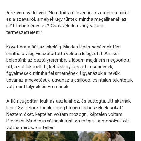
A szívem vadul vert. Nem tudtam levenni a szemem a fiúról
és a szavairól, amelyek úgy tűntek, mintha megállítanák az
időt. Lehetséges ez? Csak véletlen vagy valami…
természetfeletti?
Követtem a fiút az iskoláig. Minden lépés nehéznek tűnt,
mintha a világ visszatartotta volna a lélegzetét. Amikor
beléptünk az osztályterembe, a lábam majdnem megbotlott:
ott, az ablak mellett, két kislány játszott, csendesek,
figyelmesek, mintha felismernének. Ugyanazok a nevük,
ugyanaz a nevetésük, ugyanaz a csillogó, csintalan tekintetük
volt, mint Lilynek és Emmának.
A fiú nyugodtan leült az asztalához, és suttogta: „Itt akarnak
lenni. Szeretnek tanulni, még ha nem is beszélnek sokat.”
Néztem őket, képtelen voltam mozogni, képtelen voltam
lélegezni. Minden irreálisnak tűnt, és mégis… a mosolyuk ott
volt, ismerős, érintetlen.