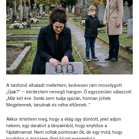
A tanítónő elhaladt mellettem, kedvesen rám mosolygott.
„Újak?” — kérdeztem remegő hangon. Ő egyszerűen válaszolt:
„Már két éve. Senki sem tudja igazán, honnan jöttek.
Megjelennek, tanulnak és néha eltűnnek…”
Akkor értettem meg, hogy a világ úgy döntött, jelet adjon
nekem, egy darabot a lányaimból, hogy enyhítse a
fájdalmamat. Nem voltak pontosan ők, de egy mód, hogy
továbbra is érezzem őket közel magamhoz.