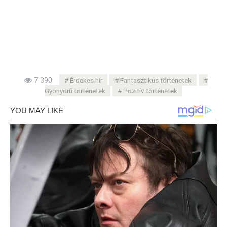
7 390
Érdekes hír
Fantasztikus történetek
Gyönyörű történetek
Pozitív történetek