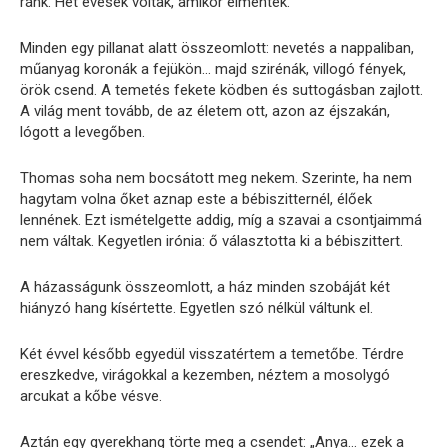
ránk. Hét évesek voltak, amikor elmentek.
Minden egy pillanat alatt összeomlott: nevetés a nappaliban,
műanyag koronák a fejükön… majd szirénák, villogó fények,
örök csend. A temetés fekete ködben és suttogásban zajlott.
A világ ment tovább, de az életem ott, azon az éjszakán,
lógott a levegőben.
Thomas soha nem bocsátott meg nekem. Szerinte, ha nem
hagytam volna őket aznap este a bébiszitternél, élőek
lennének. Ezt ismételgette addig, míg a szavai a csontjaimmá
nem váltak. Kegyetlen irónia: ő választotta ki a bébiszittert.
A házasságunk összeomlott, a ház minden szobáját két
hiányzó hang kísértette. Egyetlen szó nélkül váltunk el.
Két évvel később egyedül visszatértem a temetőbe. Térdre
ereszkedve, virágokkal a kezemben, néztem a mosolygó
arcukat a kőbe vésve.
Aztán egy gyerekhang törte meg a csendet: „Anya… ezek a