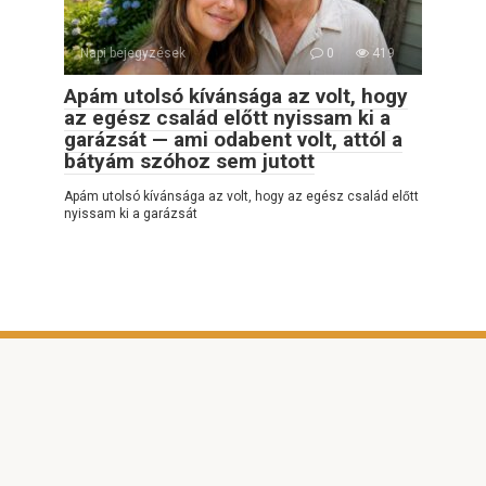
Napi bejegyzések
0
419
Apám utolsó kívánsága az volt, hogy
az egész család előtt nyissam ki a
garázsát — ami odabent volt, attól a
bátyám szóhoz sem jutott
Apám utolsó kívánsága az volt, hogy az egész család előtt
nyissam ki a garázsát
© 2026 NAGYON ÉRDEKES
Adatvédelmi szabályzat
|
Cookie-szabályzat
|
Kapcsolatfelvételi űrlap
|
Webhelytérkép
|
DMCA
Minden jog fenntartva. Hivatkozáskor kötelező a