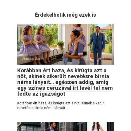
Érdekelhetik még ezek is
Vírusos Sarok
0
24
Korábban ért haza, és kirúgta azt a
nőt, akinek sikerült nevetésre bírnia
néma lányait… egészen addig, amíg
egy színes ceruzával írt levél fel nem
fedte az igazságot
Korábban ért haza, és kirúgta azt a nőt, akinek sikerült
nevetésre bírnia néma lányait…