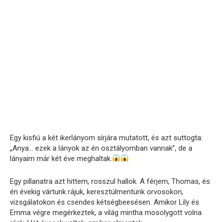
Egy kisfiú a két ikerlányom sírjára mutatott, és azt suttogta:
„Anya… ezek a lányok az én osztályomban vannak”, de a
lányaim már két éve meghaltak.
Egy pillanatra azt hittem, rosszul hallok. A férjem, Thomas, és
én évekig vártunk rájuk, keresztülmentünk orvosokon,
vizsgálatokon és csendes kétségbeesésen. Amikor Lily és
Emma végre megérkeztek, a világ mintha mosolygott volna