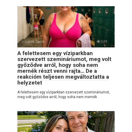
Vírusos Sarok
0
529
A felettesem egy víziparkban
szervezett szemináriumot, meg volt
győződve arról, hogy soha nem
mernék részt venni rajta… De a
reakcióm teljesen megváltoztatta a
helyzetet
A felettesem egy víziparkban szervezett szemináriumot,
meg volt győződve arról, hogy soha nem mernék