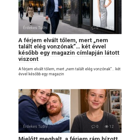
Érdekes Tudni
0
29
A férjem elvált tőlem, mert „nem
talált elég vonzónak”… két évvel
később egy magazin címlapján látott
viszont
A férjem elvált tőlem, mert „nem talált elég vonzónak”… két
évvel később egy magazin
Érdekes Tudni
0
12
Mielőtt meghalt, a férjem rám bízott