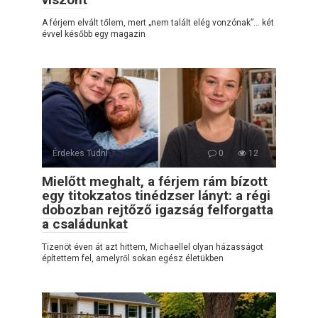
A férjem elvált tőlem, mert „nem talált elég vonzónak”… két
évvel később egy magazin
Érdekes Tudni
0
12
Mielőtt meghalt, a férjem rám bízott
egy titokzatos tinédzser lányt: a régi
dobozban rejtőző igazság felforgatta
a családunkat
Tizenöt éven át azt hittem, Michaellel olyan házasságot
építettem fel, amelyről sokan egész életükben