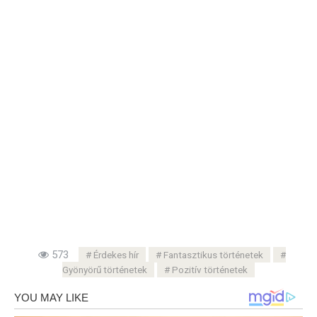
573
Érdekes hír
Fantasztikus történetek
Gyönyörű történetek
Pozitív történetek