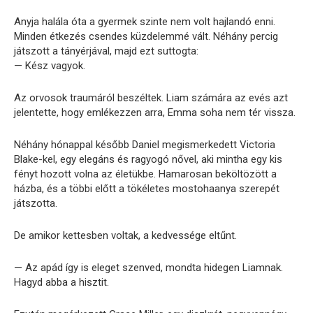
Anyja halála óta a gyermek szinte nem volt hajlandó enni.
Minden étkezés csendes küzdelemmé vált. Néhány percig
játszott a tányérjával, majd ezt suttogta:
— Kész vagyok.
Az orvosok traumáról beszéltek. Liam számára az evés azt
jelentette, hogy emlékezzen arra, Emma soha nem tér vissza.
Néhány hónappal később Daniel megismerkedett Victoria
Blake-kel, egy elegáns és ragyogó nővel, aki mintha egy kis
fényt hozott volna az életükbe. Hamarosan beköltözött a
házba, és a többi előtt a tökéletes mostohaanya szerepét
játszotta.
De amikor kettesben voltak, a kedvessége eltűnt.
— Az apád így is eleget szenved, mondta hidegen Liamnak.
Hagyd abba a hisztit.