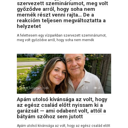
szervezett szemináriumot, meg volt
győződve arról, hogy soha nem
mernék részt venni rajta… De a
reakcióm teljesen megváltoztatta a
helyzetet
A felettesem egy víziparkban szervezett szemináriumot,
meg volt győződve arról, hogy soha nem mernék
Napi bejegyzések
0
411
Apám utolsó kívánsága az volt, hogy
az egész család előtt nyissam ki a
garázsát — ami odabent volt, attól a
bátyám szóhoz sem jutott
Apám utolsó kívánsága az volt, hogy az egész család előtt