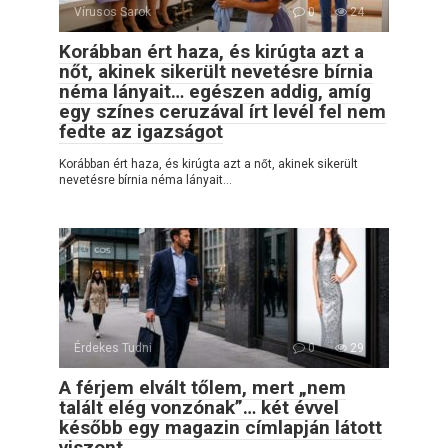
Vírusos Sarok
0
24
Korábban ért haza, és kirúgta azt a
nőt, akinek sikerült nevetésre bírnia
néma lányait… egészen addig, amíg
egy színes ceruzával írt levél fel nem
fedte az igazságot
Korábban ért haza, és kirúgta azt a nőt, akinek sikerült
nevetésre bírnia néma lányait…
Érdekes Tudni
0
29
A férjem elvált tőlem, mert „nem
talált elég vonzónak”… két évvel
később egy magazin címlapján látott
viszont