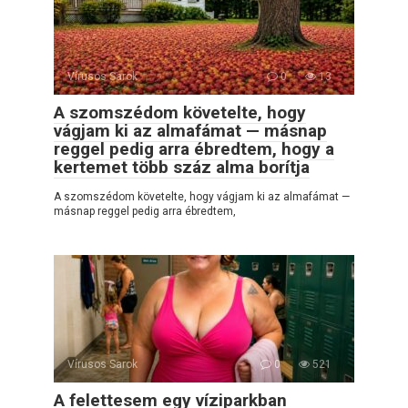
Vírusos Sarok
0
13
A szomszédom követelte, hogy
vágjam ki az almafámat — másnap
reggel pedig arra ébredtem, hogy a
kertemet több száz alma borítja
A szomszédom követelte, hogy vágjam ki az almafámat —
másnap reggel pedig arra ébredtem,
Vírusos Sarok
0
521
A felettesem egy víziparkban