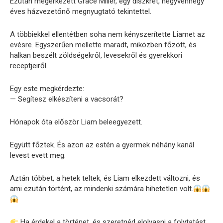
Ezután megérkezett Grace Miller, egy diszkrét, negyvennégy
éves házvezetőnő megnyugtató tekintettel.
A többiekkel ellentétben soha nem kényszerítette Liamet az
evésre. Egyszerűen mellette maradt, miközben főzött, és
halkan beszélt zöldségekről, levesekről és gyerekkori
receptjeiről.
Egy este megkérdezte:
— Segítesz elkészíteni a vacsorát?
Hónapok óta először Liam beleegyezett.
Együtt főztek. És azon az estén a gyermek néhány kanál
levest evett meg.
Aztán többet, a hetek teltek, és Liam elkezdett változni, és
ami ezután történt, az mindenki számára hihetetlen volt.
Ha érdekel a történet, és szeretnéd elolvasni a folytatást,