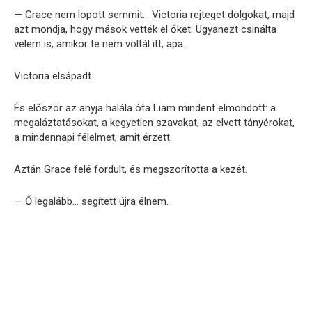
— Grace nem lopott semmit… Victoria rejteget dolgokat, majd
azt mondja, hogy mások vették el őket. Ugyanezt csinálta
velem is, amikor te nem voltál itt, apa.
Victoria elsápadt.
És először az anyja halála óta Liam mindent elmondott: a
megaláztatásokat, a kegyetlen szavakat, az elvett tányérokat,
a mindennapi félelmet, amit érzett.
Aztán Grace felé fordult, és megszorította a kezét.
— Ő legalább… segített újra élnem.