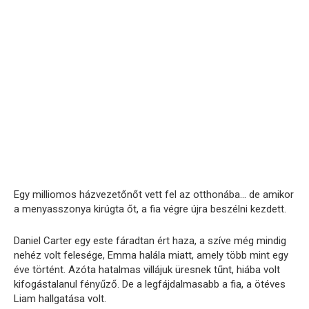
Egy milliomos házvezetőnőt vett fel az otthonába… de amikor
a menyasszonya kirúgta őt, a fia végre újra beszélni kezdett.
Daniel Carter egy este fáradtan ért haza, a szíve még mindig
nehéz volt felesége, Emma halála miatt, amely több mint egy
éve történt. Azóta hatalmas villájuk üresnek tűnt, hiába volt
kifogástalanul fényűző. De a legfájdalmasabb a fia, a ötéves
Liam hallgatása volt.