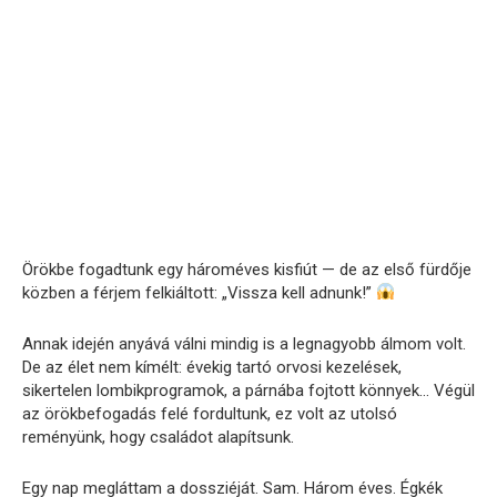
Örökbe fogadtunk egy hároméves kisfiút — de az első fürdője
közben a férjem felkiáltott: „Vissza kell adnunk!”
Annak idején anyává válni mindig is a legnagyobb álmom volt.
De az élet nem kímélt: évekig tartó orvosi kezelések,
sikertelen lombikprogramok, a párnába fojtott könnyek… Végül
az örökbefogadás felé fordultunk, ez volt az utolsó
reményünk, hogy családot alapítsunk.
Egy nap megláttam a dossziéját. Sam. Három éves. Égkék