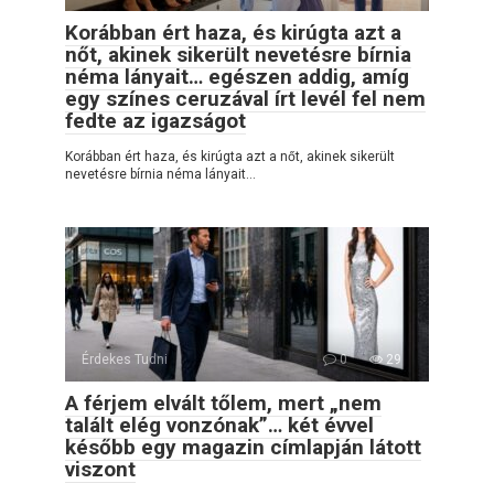
Korábban ért haza, és kirúgta azt a
nőt, akinek sikerült nevetésre bírnia
néma lányait… egészen addig, amíg
egy színes ceruzával írt levél fel nem
fedte az igazságot
Korábban ért haza, és kirúgta azt a nőt, akinek sikerült
nevetésre bírnia néma lányait…
Érdekes Tudni
0
29
A férjem elvált tőlem, mert „nem
talált elég vonzónak”… két évvel
később egy magazin címlapján látott
viszont