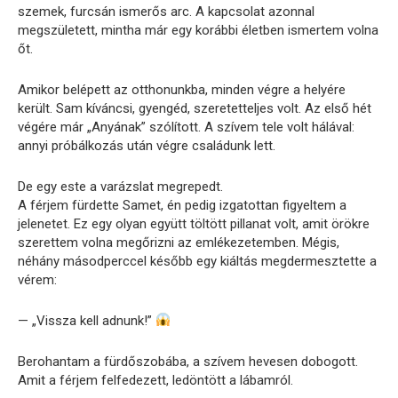
szemek, furcsán ismerős arc. A kapcsolat azonnal
megszületett, mintha már egy korábbi életben ismertem volna
őt.
Amikor belépett az otthonunkba, minden végre a helyére
került. Sam kíváncsi, gyengéd, szeretetteljes volt. Az első hét
végére már „Anyának” szólított. A szívem tele volt hálával:
annyi próbálkozás után végre családunk lett.
De egy este a varázslat megrepedt.
A férjem fürdette Samet, én pedig izgatottan figyeltem a
jelenetet. Ez egy olyan együtt töltött pillanat volt, amit örökre
szerettem volna megőrizni az emlékezetemben. Mégis,
néhány másodperccel később egy kiáltás megdermesztette a
vérem:
— „Vissza kell adnunk!”
Berohantam a fürdőszobába, a szívem hevesen dobogott.
Amit a férjem felfedezett, ledöntött a lábamról.