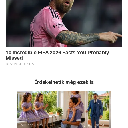
Érdekelhetik még ezek is
Vírusos Sarok
0
24