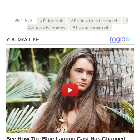
1 672
Érdekes hír
Fantasztikus történetek
Gyönyörű történetek
Pozitív történetek