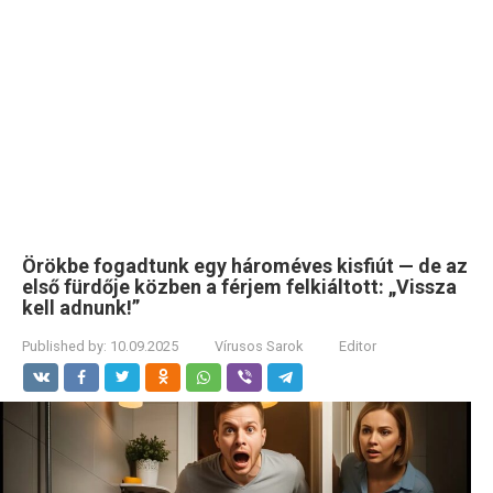
Örökbe fogadtunk egy hároméves kisfiút — de az
első fürdője közben a férjem felkiáltott: „Vissza
kell adnunk!”
Published by:
10.09.2025
Vírusos Sarok
Editor