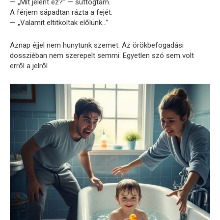
— „Mit jelent ez?” — suttogtam.
A férjem sápadtan rázta a fejét:
— „Valamit eltitkoltak előlünk…”
Aznap éjjel nem hunytunk szemet. Az örökbefogadási
dossziéban nem szerepelt semmi. Egyetlen szó sem volt
erről a jelről.