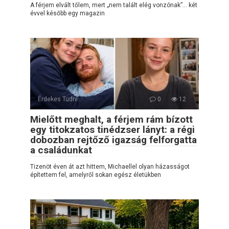
A férjem elvált tőlem, mert „nem talált elég vonzónak”… két
évvel később egy magazin
Érdekes Tudni
0
12
Mielőtt meghalt, a férjem rám bízott
egy titokzatos tinédzser lányt: a régi
dobozban rejtőző igazság felforgatta
a családunkat
Tizenöt éven át azt hittem, Michaellel olyan házasságot
építettem fel, amelyről sokan egész életükben