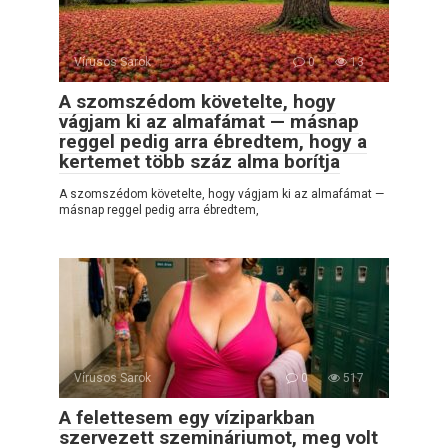
Vírusos Sarok
0
13
A szomszédom követelte, hogy
vágjam ki az almafámat — másnap
reggel pedig arra ébredtem, hogy a
kertemet több száz alma borítja
A szomszédom követelte, hogy vágjam ki az almafámat —
másnap reggel pedig arra ébredtem,
Vírusos Sarok
0
517
A felettesem egy víziparkban
szervezett szemináriumot, meg volt