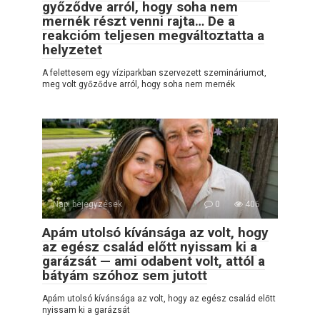
győződve arról, hogy soha nem
mernék részt venni rajta… De a
reakcióm teljesen megváltoztatta a
helyzetet
A felettesem egy víziparkban szervezett szemináriumot,
meg volt győződve arról, hogy soha nem mernék
Napi bejegyzések
0
406
Apám utolsó kívánsága az volt, hogy
az egész család előtt nyissam ki a
garázsát — ami odabent volt, attól a
bátyám szóhoz sem jutott
Apám utolsó kívánsága az volt, hogy az egész család előtt
nyissam ki a garázsát