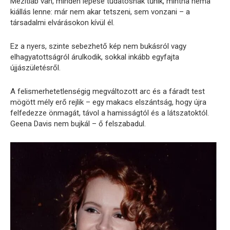
Mezítláb van, minden lépése tudatosnak tűnik, mintha néma
kiállás lenne: már nem akar tetszeni, sem vonzani – a
társadalmi elvárásokon kívül él.
Ez a nyers, szinte sebezhető kép nem bukásról vagy
elhagyatottságról árulkodik, sokkal inkább egyfajta
újjászületésről.
A felismerhetetlenségig megváltozott arc és a fáradt test
mögött mély erő rejlik – egy makacs elszántság, hogy újra
felfedezze önmagát, távol a hamisságtól és a látszatoktól.
Geena Davis nem bujkál – ő felszabadul.