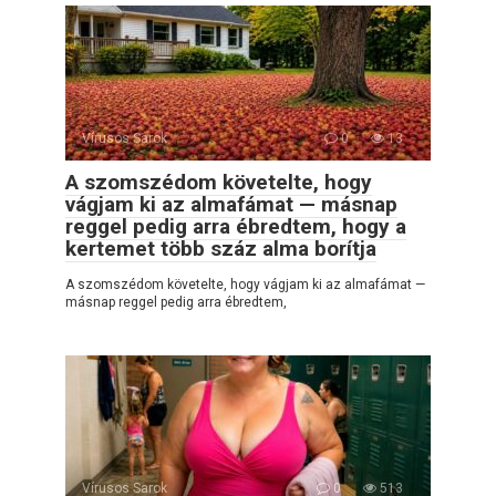
Vírusos Sarok
0
13
A szomszédom követelte, hogy
vágjam ki az almafámat — másnap
reggel pedig arra ébredtem, hogy a
kertemet több száz alma borítja
A szomszédom követelte, hogy vágjam ki az almafámat —
másnap reggel pedig arra ébredtem,
Vírusos Sarok
0
513