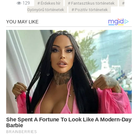
129
Érdekes hír
Fantasztikus történetek
Gyönyörű történetek
Pozitív történetek