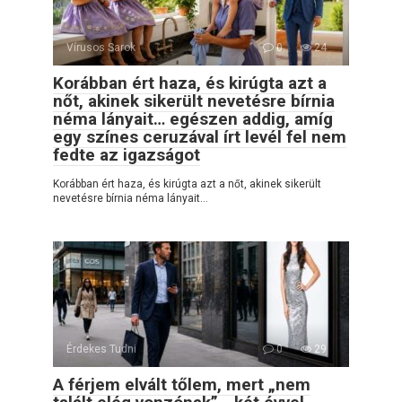
Vírusos Sarok
0
24
Korábban ért haza, és kirúgta azt a
nőt, akinek sikerült nevetésre bírnia
néma lányait… egészen addig, amíg
egy színes ceruzával írt levél fel nem
fedte az igazságot
Korábban ért haza, és kirúgta azt a nőt, akinek sikerült
nevetésre bírnia néma lányait…
Érdekes Tudni
0
29
A férjem elvált tőlem, mert „nem