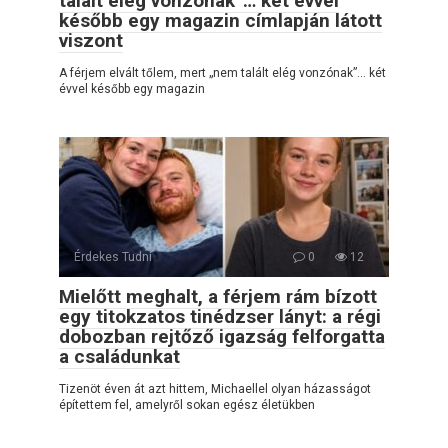
talált elég vonzónak”… két évvel
később egy magazin címlapján látott
viszont
A férjem elvált tőlem, mert „nem talált elég vonzónak”… két
évvel később egy magazin
Érdekes Tudni
0
12
Mielőtt meghalt, a férjem rám bízott
egy titokzatos tinédzser lányt: a régi
dobozban rejtőző igazság felforgatta
a családunkat
Tizenöt éven át azt hittem, Michaellel olyan házasságot
építettem fel, amelyről sokan egész életükben