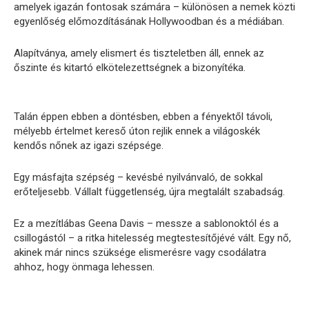
amelyek igazán fontosak számára – különösen a nemek közti
egyenlőség előmozdításának Hollywoodban és a médiában.
Alapítványa, amely elismert és tiszteletben áll, ennek az
őszinte és kitartó elkötelezettségnek a bizonyítéka.
Talán éppen ebben a döntésben, ebben a fényektől távoli,
mélyebb értelmet kereső úton rejlik ennek a világoskék
kendős nőnek az igazi szépsége.
Egy másfajta szépség – kevésbé nyilvánvaló, de sokkal
erőteljesebb. Vállalt függetlenség, újra megtalált szabadság.
Ez a mezítlábas Geena Davis – messze a sablonoktól és a
csillogástól – a ritka hitelesség megtestesítőjévé vált. Egy nő,
akinek már nincs szüksége elismerésre vagy csodálatra
ahhoz, hogy önmaga lehessen.