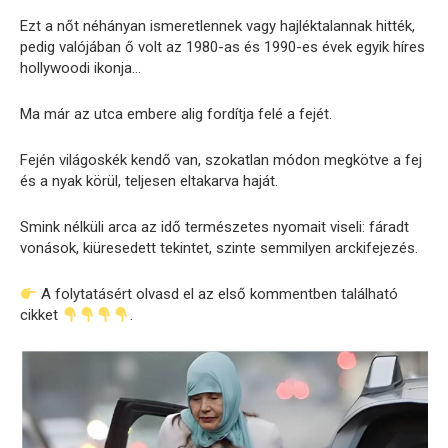
Ezt a nőt néhányan ismeretlennek vagy hajléktalannak hitték,
pedig valójában ő volt az 1980-as és 1990-es évek egyik híres
hollywoodi ikonja…
Ma már az utca embere alig fordítja felé a fejét.
Fején világoskék kendő van, szokatlan módon megkötve a fej
és a nyak körül, teljesen eltakarva haját.
Smink nélküli arca az idő természetes nyomait viseli: fáradt
vonások, kiüresedett tekintet, szinte semmilyen arckifejezés.
A folytatásért olvasd el az első kommentben található
cikket
.