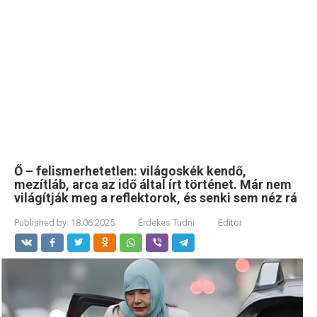
Ő – felismerhetetlen: világoskék kendő,
mezítláb, arca az idő által írt történet. Már nem
világítják meg a reflektorok, és senki sem néz rá
Published by:
18.06.2025
Érdekes Tudni
Editor