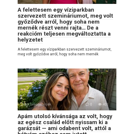
A felettesem egy víziparkban
szervezett szemináriumot, meg volt
győződve arról, hogy soha nem
mernék részt venni rajta… De a
reakcióm teljesen megváltoztatta a
helyzetet
A felettesem egy víziparkban szervezett szemináriumot,
meg volt győződve arról, hogy soha nem mernék
Napi bejegyzések
0
401
Apám utolsó kívánsága az volt, hogy
az egész család előtt nyissam ki a
garázsát — ami odabent volt, attól a