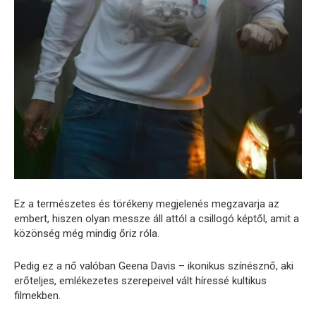
Ez a természetes és törékeny megjelenés megzavarja az
embert, hiszen olyan messze áll attól a csillogó képtől, amit a
közönség még mindig őriz róla.
Pedig ez a nő valóban Geena Davis – ikonikus színésznő, aki
erőteljes, emlékezetes szerepeivel vált híressé kultikus
filmekben.