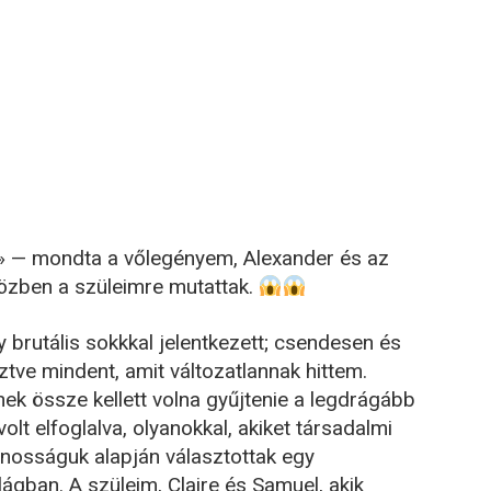
” » — mondta a vőlegényem, Alexander és az
miközben a szüleimre mutattak.
 brutális sokkkal jelentkezett; csendesen és
ztve mindent, amit változatlannak hittem.
nek össze kellett volna gyűjtenie a legdrágább
olt elfoglalva, olyanokkal, akiket társadalmi
znosságuk alapján választottak egy
ilágban. A szüleim, Claire és Samuel, akik