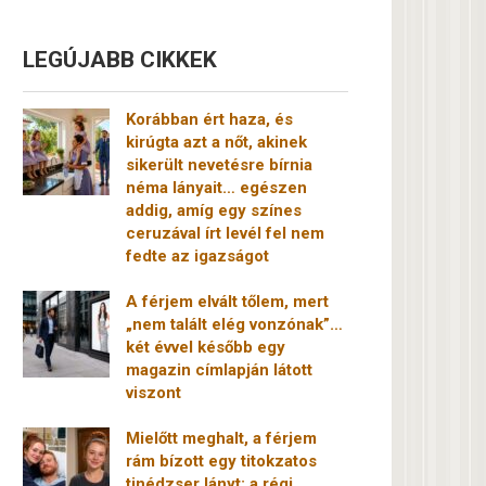
LEGÚJABB CIKKEK
Korábban ért haza, és
kirúgta azt a nőt, akinek
sikerült nevetésre bírnia
néma lányait… egészen
addig, amíg egy színes
ceruzával írt levél fel nem
fedte az igazságot
A férjem elvált tőlem, mert
„nem talált elég vonzónak”…
két évvel később egy
magazin címlapján látott
viszont
Mielőtt meghalt, a férjem
rám bízott egy titokzatos
tinédzser lányt: a régi