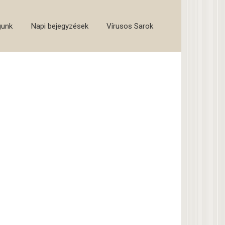
gunk
Napi bejegyzések
Vírusos Sarok