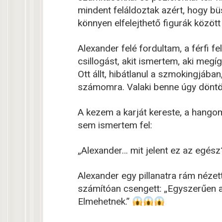
mindent feláldoztak azért, hogy büsz
könnyen elfelejthető figurák között 
Alexander felé fordultam, a férfi fe
csillogást, akit ismertem, aki meg
Ott állt, hibátlanul a szmokingjába
számomra. Valaki benne úgy döntöt
A kezem a karját kereste, a han
sem ismertem fel:
„Alexander… mit jelent ez az egész
Alexander egy pillanatra rám nézet
számítóan csengett: „Egyszerűen an
Elmehetnek.”