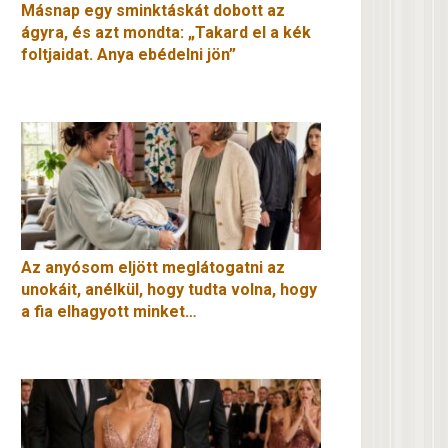
Másnap egy sminktáskát dobott az
ágyra, és azt mondta: „Takard el a kék
foltjaidat. Anya ebédelni jön”
Az anyósom eljött meglátogatni az
unokáit, anélkül, hogy tudta volna, hogy
a fia elhagyott minket…