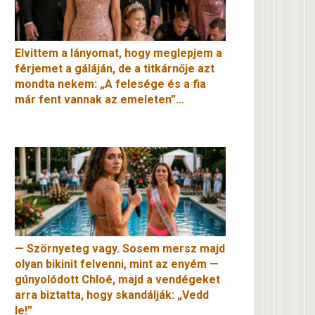
Elvittem a lányomat, hogy meglepjem a
férjemet a gáláján, de a titkárnője azt
mondta nekem: „A felesége és a fia
már fent vannak az emeleten”…
— Szörnyeteg vagy. Sosem mersz majd
olyan bikinit felvenni, mint az enyém —
gúnyolódott Chloé, majd a vendégeket
arra biztatta, hogy skandálják: „Vedd
le!”