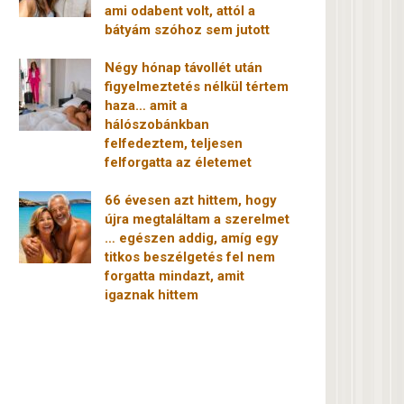
ami odabent volt, attól a
bátyám szóhoz sem jutott
Négy hónap távollét után
figyelmeztetés nélkül tértem
haza… amit a
hálószobánkban
felfedeztem, teljesen
felforgatta az életemet
66 évesen azt hittem, hogy
újra megtaláltam a szerelmet
… egészen addig, amíg egy
titkos beszélgetés fel nem
forgatta mindazt, amit
igaznak hittem