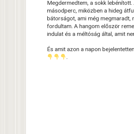
Megdermedtem, a sokk lebénított. 
másodperc, miközben a hideg átfut
bátorságot, ami még megmaradt, m
fordultam. A hangom először remeg
indulat és a méltóság által, amit n
És amit azon a napon bejelentett
.