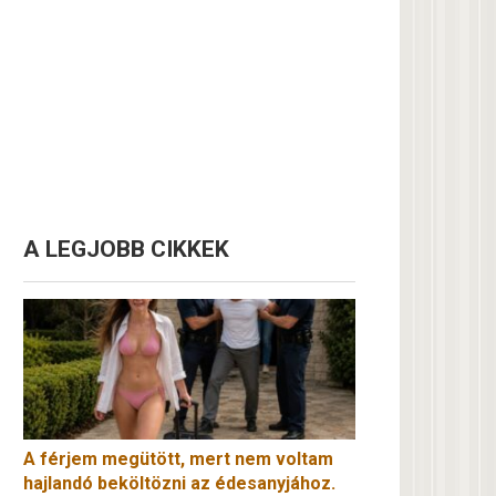
A LEGJOBB CIKKEK
A férjem megütött, mert nem voltam
hajlandó beköltözni az édesanyjához.