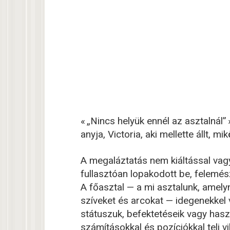
« „Nincs helyük ennél az asztalnál
anyja, Victoria, aki mellette állt, 
A megaláztatás nem kiáltással vagy
fullasztóan lopakodott be, felemés
A főasztal — a mi asztalunk, amely
szíveket és arcokat — idegenekkel v
státuszuk, befektetéseik vagy has
számításokkal és pozíciókkal teli v