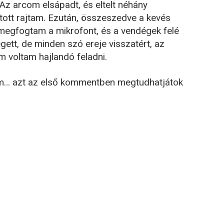
Az arcom elsápadt, és eltelt néhány
ott rajtam. Ezután, összeszedve a kevés
egfogtam a mikrofont, és a vendégek felé
ett, de minden szó ereje visszatért, az
em voltam hajlandó feladni.
em… azt az első kommentben megtudhatjátok