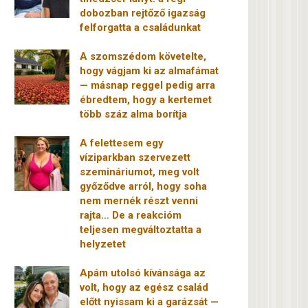
dobozban rejtőző igazság
felforgatta a családunkat
A szomszédom követelte,
hogy vágjam ki az almafámat
— másnap reggel pedig arra
ébredtem, hogy a kertemet
több száz alma borítja
A felettesem egy
víziparkban szervezett
szemináriumot, meg volt
győződve arról, hogy soha
nem mernék részt venni
rajta… De a reakcióm
teljesen megváltoztatta a
helyzetet
Apám utolsó kívánsága az
volt, hogy az egész család
előtt nyissam ki a garázsát —