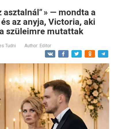
z asztalnál” » — mondta a
s az anyja, Victoria, aki
 a szüleimre mutattak
es Tudni
Author:
Editor