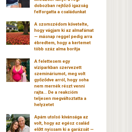
dobozban rejtőző igazság
felforgatta a családunkat
A szomszédom követelte,
hogy vágjam ki az almafámat
— másnap reggel pedig arra
ébredtem, hogy a kertemet
több száz alma borítja
A felettesem egy
víziparkban szervezett
szemináriumot, meg volt
győződve arról, hogy soha
nem mernék részt venni
rajta… De a reakcióm
teljesen megváltoztatta a
helyzetet
Apám utolsó kívánsága az
volt, hogy az egész család
előtt nyissam ki a garázsát —