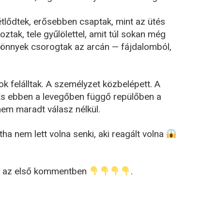
tlődtek, erősebben csaptak, mint az ütés
tak, tele gyűlölettel, amit túl sokan még
 könnyek csorogtak az arcán — fájdalomból,
k felálltak. A személyzet közbelépett. A
t. És ebben a levegőben függő repülőben a
m maradt válasz nélkül.
ha nem lett volna senki, aki reagált volna
ket az első kommentben
.