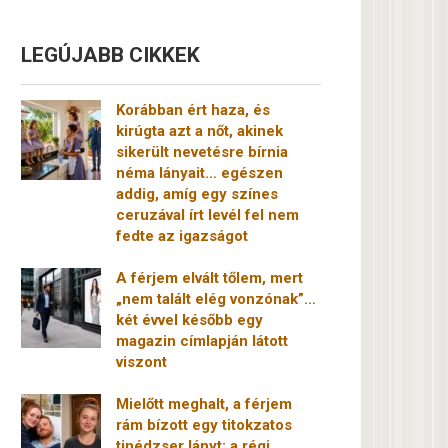
LEGÚJABB CIKKEK
Korábban ért haza, és
kirúgta azt a nőt, akinek
sikerült nevetésre bírnia
néma lányait… egészen
addig, amíg egy színes
ceruzával írt levél fel nem
fedte az igazságot
A férjem elvált tőlem, mert
„nem talált elég vonzónak”…
két évvel később egy
magazin címlapján látott
viszont
Mielőtt meghalt, a férjem
rám bízott egy titokzatos
tinédzser lányt: a régi