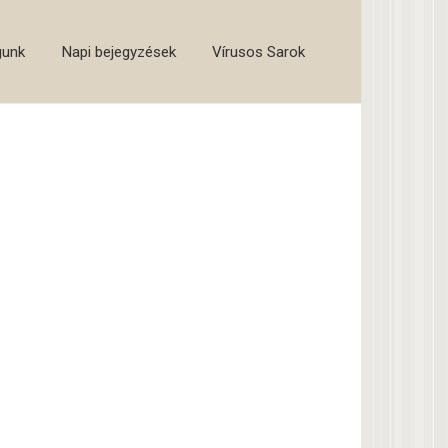
gunk
Napi bejegyzések
Vírusos Sarok