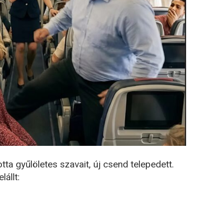
otta gyűlöletes szavait, új csend telepedett.
lállt: