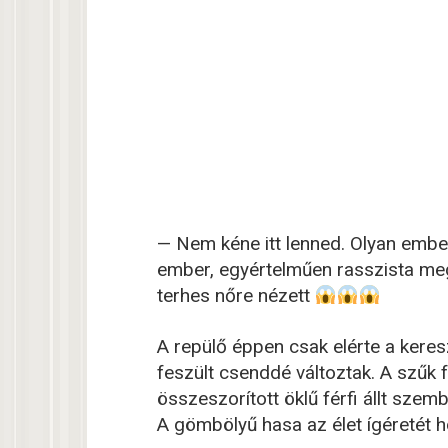
— Nem kéne itt lenned. Olyan ember
ember, egyértelműen rasszista me
terhes nőre nézett
A repülő éppen csak elérte a kere
feszült csenddé változtak. A szűk
összeszorított öklű férfi állt szemb
A gömbölyű hasa az élet ígéretét h