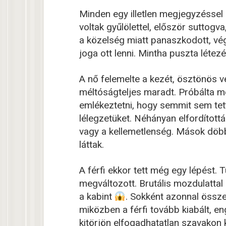
Minden egy illetlen megjegyzéssel 
voltak gyűlölettel, először suttogva
a közelség miatt panaszkodott, végü
joga ott lenni. Mintha puszta létezé
A nő felemelte a kezét, ösztönös 
méltóságteljes maradt. Próbálta me
emlékeztetni, hogy semmit sem tett
lélegzetüket. Néhányan elfordítottá
vagy a kellemetlenség. Mások döbbe
láttak.
A férfi ekkor tett még egy lépést. 
megváltozott. Brutális mozdulattal
a kabint
. Sokként azonnal össz
miközben a férfi tovább kiabált, 
kitörjön elfogadhatatlan szavakon 