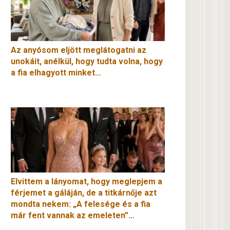
Az anyósom eljött meglátogatni az
unokáit, anélkül, hogy tudta volna, hogy
a fia elhagyott minket…
Elvittem a lányomat, hogy meglepjem a
férjemet a gáláján, de a titkárnője azt
mondta nekem: „A felesége és a fia
már fent vannak az emeleten”…