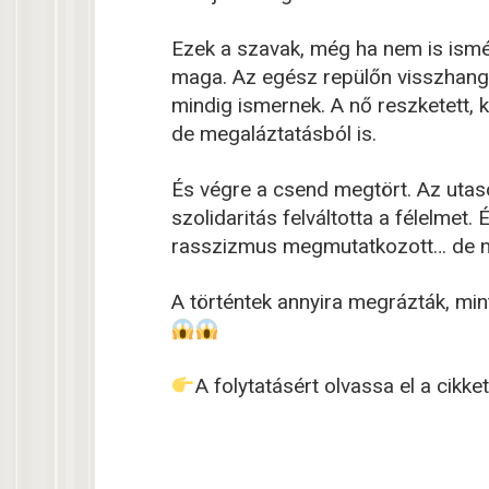
Ezek a szavak, még ha nem is ismé
maga. Az egész repülőn visszhangoz
mindig ismernek. A nő reszketett,
de megaláztatásból is.
És végre a csend megtört. Az utaso
szolidaritás felváltotta a félelme
rasszizmus megmutatkozott… de ne
A történtek annyira megrázták, mint
A folytatásért olvassa el a cik