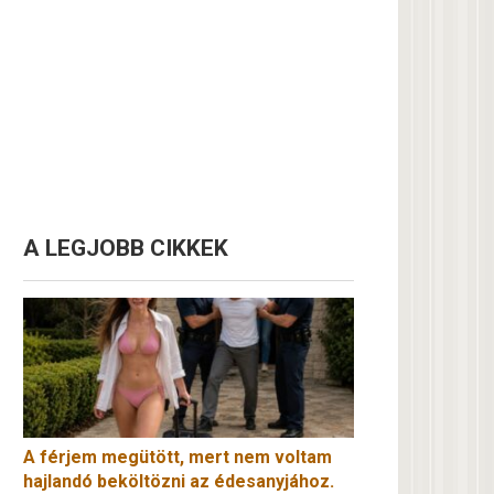
A LEGJOBB CIKKEK
A férjem megütött, mert nem voltam
hajlandó beköltözni az édesanyjához.