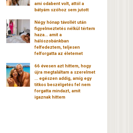
ami odabent volt, attól a
bátyám szóhoz sem jutott
Négy hónap távollét után
figyelmeztetés nélkül tértem
haza… amit a
hálószobánkban
felfedeztem, teljesen
felforgatta az életemet
66 évesen azt hittem, hogy
újra megtaláltam a szerelmet
… egészen addig, amíg egy
titkos beszélgetés fel nem
forgatta mindazt, amit
igaznak hittem