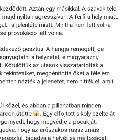
kezdődött. Aztán egy másikkal. A szavak tele
, majd nyíltan agresszívan. A férfi a hely miatt,
l… a jelenléte miatt. Mintha nem lett volna
se provokáció lett volna.
védekező gesztus. A hangja remegett, de
gnyugtatni a helyzetet, elmagyarázni,
. Körülöttük az utasok visszatartották a
k tekintetüket, megbénította őket a félelem
nten nézték a jelenetet, nem hitték el, amit
Túl közel, és abban a pillanatban minden
 arcon ütötte
. Egy elfojtott sikoly szelte át
egörnyedt, hogy megvédje a pocakját,
engedve, hogy az erőszakos rasszizmus
keresztül, tagadva a helyét és méltóságát.