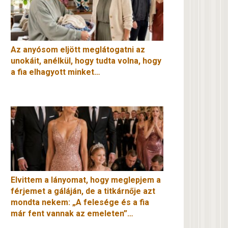
Az anyósom eljött meglátogatni az
unokáit, anélkül, hogy tudta volna, hogy
a fia elhagyott minket…
Elvittem a lányomat, hogy meglepjem a
férjemet a gáláján, de a titkárnője azt
mondta nekem: „A felesége és a fia
már fent vannak az emeleten”…