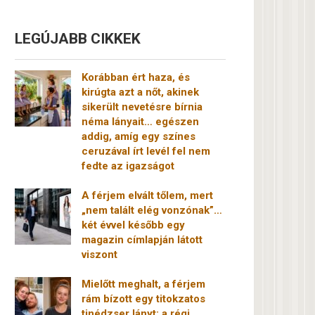
LEGÚJABB CIKKEK
Korábban ért haza, és
kirúgta azt a nőt, akinek
sikerült nevetésre bírnia
néma lányait… egészen
addig, amíg egy színes
ceruzával írt levél fel nem
fedte az igazságot
A férjem elvált tőlem, mert
„nem talált elég vonzónak”…
két évvel később egy
magazin címlapján látott
viszont
Mielőtt meghalt, a férjem
rám bízott egy titokzatos
tinédzser lányt: a régi