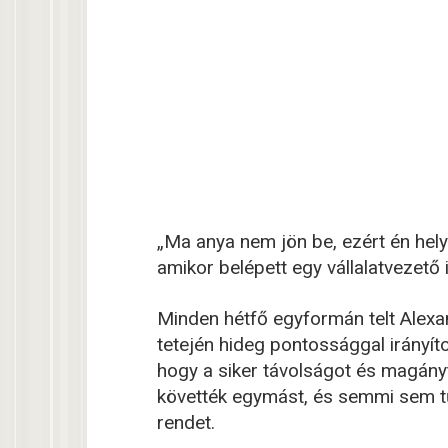
„Ma anya nem jön be, ezért én hely
amikor belépett egy vállalatvezető
Minden hétfő egyformán telt Alex
tetején hideg pontossággal irányíto
hogy a siker távolságot és magányt
követték egymást, és semmi sem t
rendet.