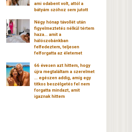
ami odabent volt, attól a
bátyám szóhoz sem jutott
Négy hónap távollét után
figyelmeztetés nélkül tértem
haza… amit a
hálószobánkban
felfedeztem, teljesen
felforgatta az életemet
66 évesen azt hittem, hogy
újra megtaláltam a szerelmet
… egészen addig, amíg egy
titkos beszélgetés fel nem
forgatta mindazt, amit
igaznak hittem