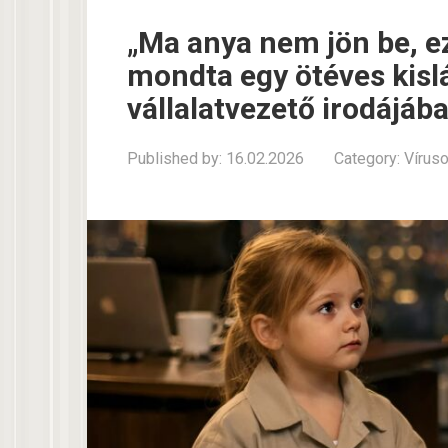
„Ma anya nem jön be, ez
mondta egy ötéves kisl
vállalatvezető irodájáb
Published by:
16.02.2026
Category:
Vírus