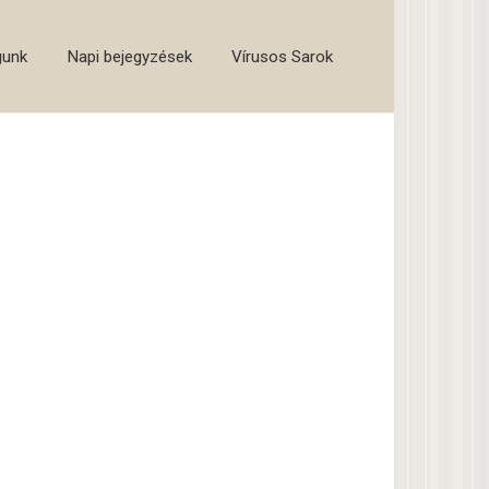
gunk
Napi bejegyzések
Vírusos Sarok