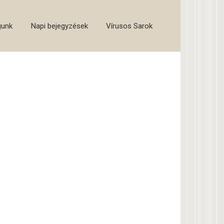
gunk
Napi bejegyzések
Vírusos Sarok