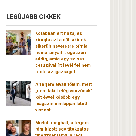
LEGÚJABB CIKKEK
Korábban ért haza, és
kirúgta azt a nőt, akinek
sikerült nevetésre bírnia
néma lányait… egészen
addig, amíg egy színes
ceruzával írt levél fel nem
fedte az igazságot
A férjem elvált tőlem, mert
„nem talált elég vonzónak”…
két évvel később egy
magazin címlapján látott
viszont
Mielőtt meghalt, a férjem
rám bízott egy titokzatos
tinédzser lányt: a régi