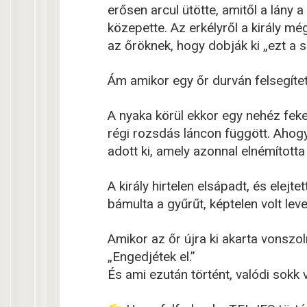
erősen arcul ütötte, amitől a lány
közepette. Az erkélyről a király mé
az őröknek, hogy dobják ki „ezt a 
Ám amikor egy őr durván felsegített
A nyaka körül ekkor egy nehéz fek
régi rozsdás láncon függött. Ahog
adott ki, amely azonnal elnémította
A király hirtelen elsápadt, és elej
bámulta a gyűrűt, képtelen volt lev
Amikor az őr újra ki akarta vonszol
„Engedjétek el.”
És ami ezután történt, valódi sokk