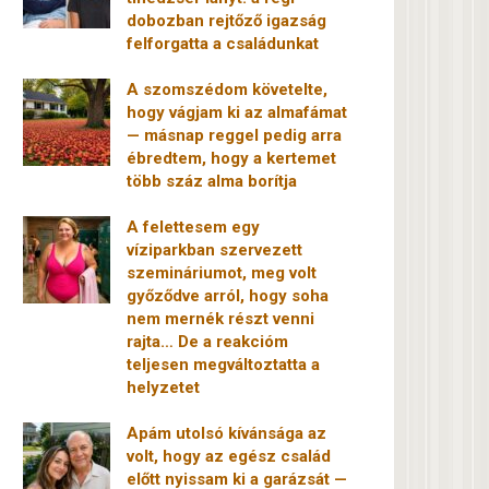
dobozban rejtőző igazság
felforgatta a családunkat
A szomszédom követelte,
hogy vágjam ki az almafámat
— másnap reggel pedig arra
ébredtem, hogy a kertemet
több száz alma borítja
A felettesem egy
víziparkban szervezett
szemináriumot, meg volt
győződve arról, hogy soha
nem mernék részt venni
rajta… De a reakcióm
teljesen megváltoztatta a
helyzetet
Apám utolsó kívánsága az
volt, hogy az egész család
előtt nyissam ki a garázsát —