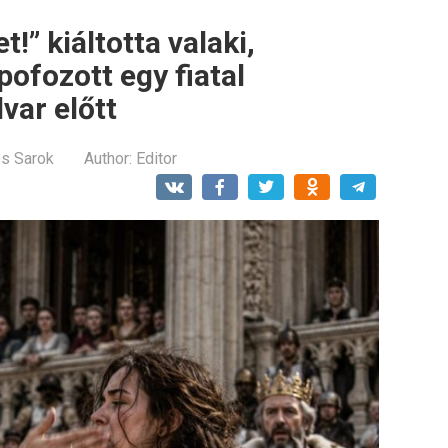
!” kiáltotta valaki,
pofozott egy fiatal
var előtt
os Sarok
Author:
Editor