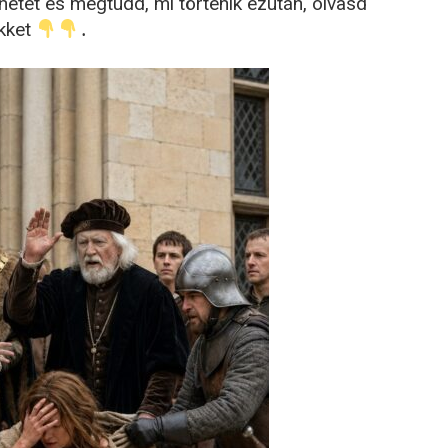
etet és megtudd, mi történik ezután, olvasd
ikket
․