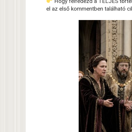
Hogy felfedezd a TELJES történ
el az első kommentben található c