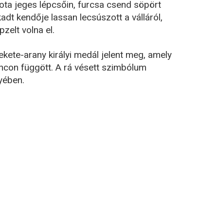
lota jeges lépcsőin, furcsa csend söpört
adt kendője lassan lecsúszott a válláról,
zelt volna el.
fekete-arany királyi medál jelent meg, amely
láncon függött. A rá vésett szimbólum
nyében.