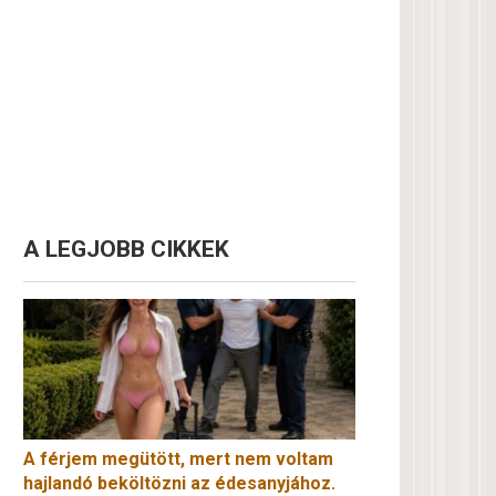
A LEGJOBB CIKKEK
A férjem megütött, mert nem voltam
hajlandó beköltözni az édesanyjához.