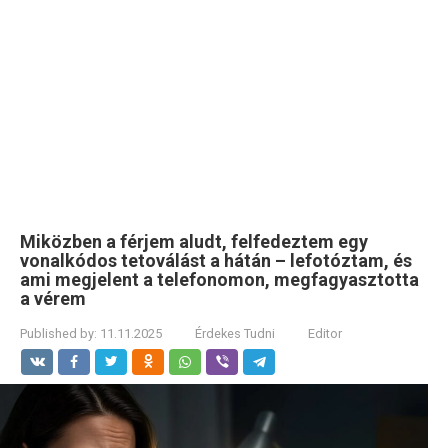
Miközben a férjem aludt, felfedeztem egy
vonalkódos tetoválást a hátán – lefotóztam, és
ami megjelent a telefonomon, megfagyasztotta
a vérem
Published by:
11.11.2025
Érdekes Tudni
Editor