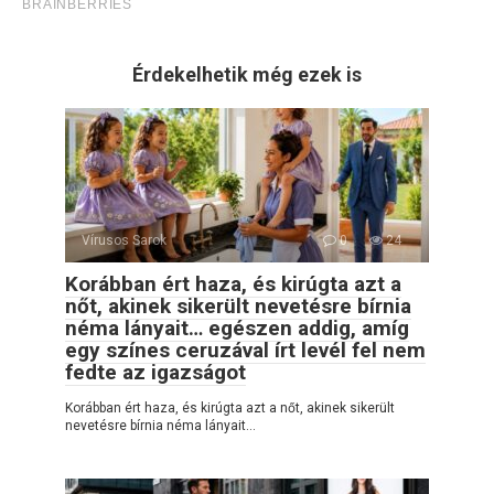
Érdekelhetik még ezek is
Vírusos Sarok
0
24
Korábban ért haza, és kirúgta azt a
nőt, akinek sikerült nevetésre bírnia
néma lányait… egészen addig, amíg
egy színes ceruzával írt levél fel nem
fedte az igazságot
Korábban ért haza, és kirúgta azt a nőt, akinek sikerült
nevetésre bírnia néma lányait…