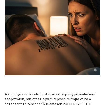
A koponyás és vonalkóddal egyesült kép egy pillanatra rám
szegeződött, mielőtt az agyam teljesen felfogta volna a
hozzá tartozó fehér betűk jelentését: PROPERTY OF THE