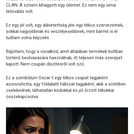
CLAN. A szívem kihagyott egy ütemet. Ez nem egy sima
tetoválás volt.
Ez egy jel volt, egy alávetettség jele egy titkos szervezetnek,
sokkal nagyobbnak és veszélyesebbnek, mint bármit is el
tudtam volna képzelni.
Rájöttem, hogy a vonalkód, amit általában termékek boltban
történő beolvasására használnak, itt teljesen más szerepet
kapott. Nem csupán díszítésről volt szó.
Ez a szimbólum Oscar-t egy titkos csapat tagjaként
azonosította, egy földalatti hálózat tagjaként, akik a sötétben
cselekednek, láthatatlan kódokkal és jól őrzött titkokkal
összekapcsolva.