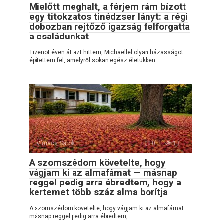
Mielőtt meghalt, a férjem rám bízott
egy titokzatos tinédzser lányt: a régi
dobozban rejtőző igazság felforgatta
a családunkat
Tizenöt éven át azt hittem, Michaellel olyan házasságot
építettem fel, amelyről sokan egész életükben
Vírusos Sarok
0
13
A szomszédom követelte, hogy
vágjam ki az almafámat — másnap
reggel pedig arra ébredtem, hogy a
kertemet több száz alma borítja
A szomszédom követelte, hogy vágjam ki az almafámat —
másnap reggel pedig arra ébredtem,