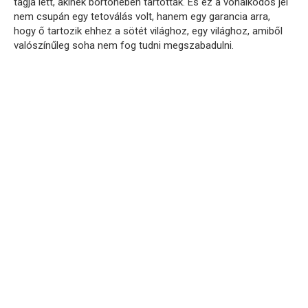
tagja lett, akinek börtönében tartották. És ez a vonalkódos jel
nem csupán egy tetoválás volt, hanem egy garancia arra,
hogy ő tartozik ehhez a sötét világhoz, egy világhoz, amiből
valószínűleg soha nem fog tudni megszabadulni.