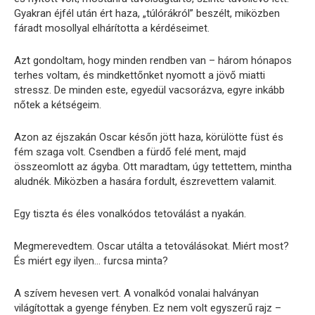
Gyakran éjfél után ért haza, „túlórákról” beszélt, miközben
fáradt mosollyal elhárította a kérdéseimet.
Azt gondoltam, hogy minden rendben van – három hónapos
terhes voltam, és mindkettőnket nyomott a jövő miatti
stressz. De minden este, egyedül vacsorázva, egyre inkább
nőtek a kétségeim.
Azon az éjszakán Oscar későn jött haza, körülötte füst és
fém szaga volt. Csendben a fürdő felé ment, majd
összeomlott az ágyba. Ott maradtam, úgy tettettem, mintha
aludnék. Miközben a hasára fordult, észrevettem valamit.
Egy tiszta és éles vonalkódos tetoválást a nyakán.
Megmerevedtem. Oscar utálta a tetoválásokat. Miért most?
És miért egy ilyen… furcsa minta?
A szívem hevesen vert. A vonalkód vonalai halványan
világítottak a gyenge fényben. Ez nem volt egyszerű rajz –