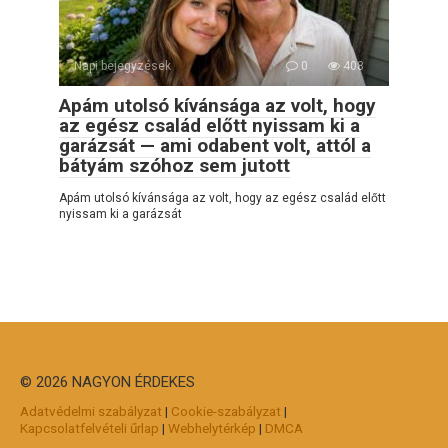
Napi bejegyzések
0
408
Apám utolsó kívánsága az volt, hogy
az egész család előtt nyissam ki a
garázsát — ami odabent volt, attól a
bátyám szóhoz sem jutott
Apám utolsó kívánsága az volt, hogy az egész család előtt
nyissam ki a garázsát
© 2026 NAGYON ÉRDEKES
Adatvédelmi szabályzat
|
Cookie-szabályzat
|
Kapcsolatfelvételi űrlap
|
Webhelytérkép
|
DMCA