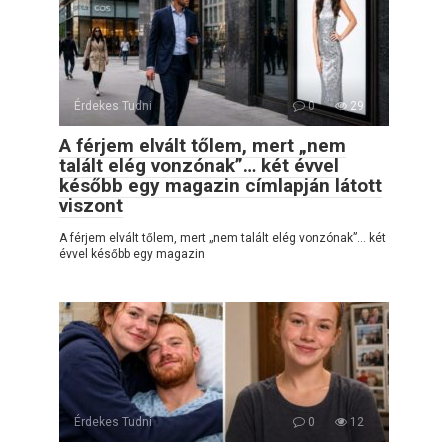
Érdekes Tudni
0
29
A férjem elvált tőlem, mert „nem
talált elég vonzónak”… két évvel
később egy magazin címlapján látott
viszont
A férjem elvált tőlem, mert „nem talált elég vonzónak”… két
évvel később egy magazin
Érdekes Tudni
0
12