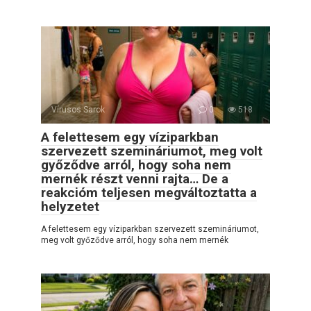
Vírusos Sarok
0
518
A felettesem egy víziparkban
szervezett szemináriumot, meg volt
győződve arról, hogy soha nem
mernék részt venni rajta… De a
reakcióm teljesen megváltoztatta a
helyzetet
A felettesem egy víziparkban szervezett szemináriumot,
meg volt győződve arról, hogy soha nem mernék