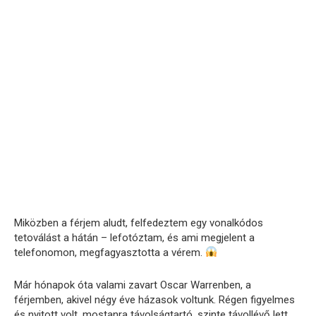
Miközben a férjem aludt, felfedeztem egy vonalkódos
tetoválást a hátán – lefotóztam, és ami megjelent a
telefonomon, megfagyasztotta a vérem.
Már hónapok óta valami zavart Oscar Warrenben, a
férjemben, akivel négy éve házasok voltunk. Régen figyelmes
és nyitott volt, mostanra távolságtartó, szinte távollévő lett.