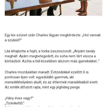
Egy kis szünet után Charles lágyan megkérdezte: „Hol vannak
a szüleid?”
Lila lehajtotta a fejét, a torka összeszorult: „Anyám tavaly
meghalt. Apám megbetegedett, és soha nem tért vissza a
kórházból. Azóta a híd közelében alszom más gyerekekkel…”
Charles mozdulatlan maradt. Évtizedekkel ezelőtt ő is
pontosan ilyen volt: egyedülálló gyermek, aki
menedékhelyeken aludt, és az éttermek maradékaiból evett.
Az emlék átfutott rajta, mint egy jéghideg penge.
„Hány éves vagy?”
„Tizenkettő.”