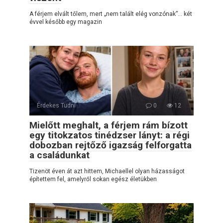
A férjem elvált tőlem, mert „nem talált elég vonzónak”… két
évvel később egy magazin
Érdekes Tudni
0
12
Mielőtt meghalt, a férjem rám bízott
egy titokzatos tinédzser lányt: a régi
dobozban rejtőző igazság felforgatta
a családunkat
Tizenöt éven át azt hittem, Michaellel olyan házasságot
építettem fel, amelyről sokan egész életükben