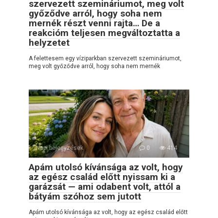
szervezett szemináriumot, meg volt
győződve arról, hogy soha nem
mernék részt venni rajta… De a
reakcióm teljesen megváltoztatta a
helyzetet
A felettesem egy víziparkban szervezett szemináriumot,
meg volt győződve arról, hogy soha nem mernék
Napi bejegyzések
0
414
Apám utolsó kívánsága az volt, hogy
az egész család előtt nyissam ki a
garázsát — ami odabent volt, attól a
bátyám szóhoz sem jutott
Apám utolsó kívánsága az volt, hogy az egész család előtt