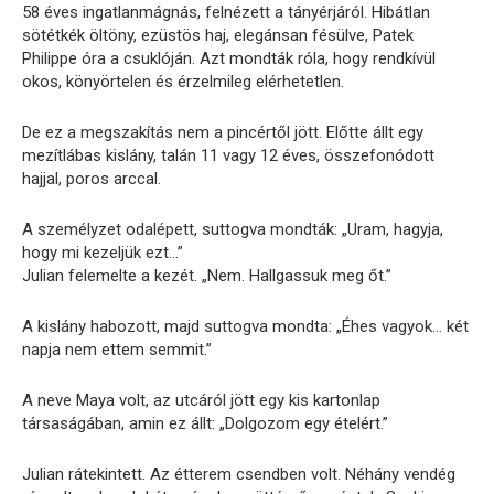
58 éves ingatlanmágnás, felnézett a tányérjáról. Hibátlan
sötétkék öltöny, ezüstös haj, elegánsan fésülve, Patek
Philippe óra a csuklóján. Azt mondták róla, hogy rendkívül
okos, könyörtelen és érzelmileg elérhetetlen.
De ez a megszakítás nem a pincértől jött. Előtte állt egy
mezítlábas kislány, talán 11 vagy 12 éves, összefonódott
hajjal, poros arccal.
A személyzet odalépett, suttogva mondták: „Uram, hagyja,
hogy mi kezeljük ezt…”
Julian felemelte a kezét. „Nem. Hallgassuk meg őt.”
A kislány habozott, majd suttogva mondta: „Éhes vagyok… két
napja nem ettem semmit.”
A neve Maya volt, az utcáról jött egy kis kartonlap
társaságában, amin ez állt: „Dolgozom egy ételért.”
Julian rátekintett. Az étterem csendben volt. Néhány vendég