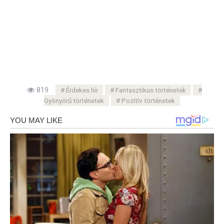
819
Érdekes hír
Fantasztikus történetek
Gyönyörű történetek
Pozitív történetek