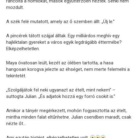
ráncolta a homlokát, mások együttérzően néztek. Senki nem
mozdult.
A szék felé mutatott, amely az ő szemben állt. „Ülj le.”
A pincérek tátott szájjal álltak. Egy milliárdos meghív egy
hajléktalan gyereket a város egyik legdrágább éttermébe?
Elképzelhetetlen.
Maya óvatosan leült, kezét az ölében tartotta, a hasa
hangosan korogva jelezte az éhséget, nem merte felemelni a
tekintetét.
„Szolgáljátok fel neki ugyanazt az ételt, mint nekem” –
suttogta Julian. „És adjatok hozzá egy forró csokit is.”
Amikor a tányér megérkezett, mohón fogyasztotta az ételt,
mintha minden falat eltűnhetne. Julian csendben maradt, csak
nézte őt…
Ami ezután történt, elképzelhetetlen volt.