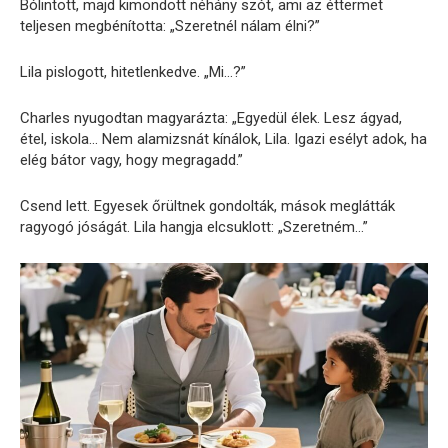
Bólintott, majd kimondott néhány szót, ami az éttermet
teljesen megbénította: „Szeretnél nálam élni?”
Lila pislogott, hitetlenkedve. „Mi…?”
Charles nyugodtan magyarázta: „Egyedül élek. Lesz ágyad,
étel, iskola… Nem alamizsnát kínálok, Lila. Igazi esélyt adok, ha
elég bátor vagy, hogy megragadd.”
Csend lett. Egyesek őrültnek gondolták, mások meglátták
ragyogó jóságát. Lila hangja elcsuklott: „Szeretném…”