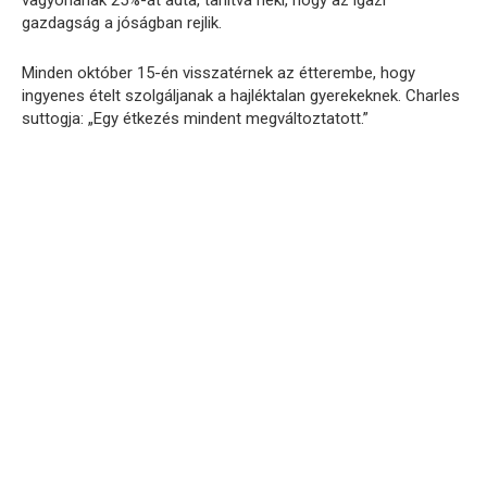
vagyonának 25%-át adta, tanítva neki, hogy az igazi
gazdagság a jóságban rejlik.
Minden október 15-én visszatérnek az étterembe, hogy
ingyenes ételt szolgáljanak a hajléktalan gyerekeknek. Charles
suttogja: „Egy étkezés mindent megváltoztatott.”