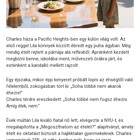
Charles háza a Pacific Heights-ben egy külön világ volt. Az
első reggel Lila könnyek között ébredt egy puha ágyban. Még
mindig ételt rejtett a párnája alá reflexből. Apránként kezdett
megbízni benne, iskolába ment, művészeti órákra járt, és
esténként a kandalló mellett rajzolt.
Egy éjszaka, mikor épp kenyeret próbált lopni az éhségtől való
félelemből, zokogásban tört ki: „Soha többé nem akarok
éhezni!”
Charles térdre ereszkedett: „Soha többé nem fogsz éhezni.
Amíg élek, nem.”
Évek múltán Lila kiváló fiatal nő lett, elvégezte a NYU-t, és
megalapította a „Megoszthatom az ételét?” alapítványt, amely
ételt és oktatást biztosít a hajléktalan gyermekeknek. Charles