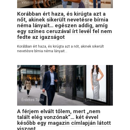
Vírusos Sarok
0
24
Korábban ért haza, és kirúgta azt a
nőt, akinek sikerült nevetésre bírnia
néma lányait… egészen addig, amíg
egy színes ceruzával írt levél fel nem
fedte az igazságot
Korábban ért haza, és kirúgta azt a nőt, akinek sikerült
nevetésre bírnia néma lányait…
Érdekes Tudni
0
29
A férjem elvált tőlem, mert „nem
talált elég vonzónak”… két évvel
később egy magazin címlapján látott
viszont