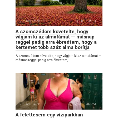
Vírusos Sarok
0
13
A szomszédom követelte, hogy
vágjam ki az almafámat — másnap
reggel pedig arra ébredtem, hogy a
kertemet több száz alma borítja
A szomszédom követelte, hogy vágjam ki az almafámat —
másnap reggel pedig arra ébredtem,
Vírusos Sarok
0
524
A felettesem egy víziparkban