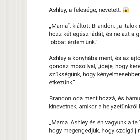
Ashley, a felesége, nevetett.
„Mama“, kiáltott Brandon, „a italo
hozz két egész ládát, és ne azt a g
jobbat érdemlünk.“
Ashley a konyhába ment, és az ajt
gonosz mosollyal, „ideje, hogy ke
szükségünk, hogy kényelmesebben é
étkezünk.“
Brandon oda ment hozzá, és bámult
kinevetnek, amikor a helyzetünkről 
„Mama. Ashley és én vagyunk a te 
hogy megengedjük, hogy szolgálj m