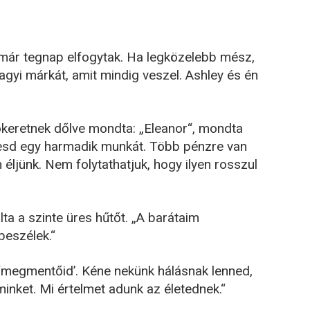
k már tegnap elfogytak. Ha legközelebb mész,
agyi márkát, amit mindig veszel. Ashley és én
ókeretnek dőlve mondta: „Eleanor“, mondta
resd egy harmadik munkát. Több pénzre van
ljünk. Nem folytathatjuk, hogy ilyen rosszul
a a szinte üres hűtőt. „A barátaim
beszélek.“
‘megmentőid’. Kéne nekünk hálásnak lenned,
inket. Mi értelmet adunk az életednek.“