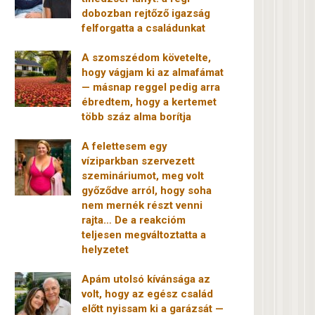
dobozban rejtőző igazság
felforgatta a családunkat
A szomszédom követelte,
hogy vágjam ki az almafámat
— másnap reggel pedig arra
ébredtem, hogy a kertemet
több száz alma borítja
A felettesem egy
víziparkban szervezett
szemináriumot, meg volt
győződve arról, hogy soha
nem mernék részt venni
rajta… De a reakcióm
teljesen megváltoztatta a
helyzetet
Apám utolsó kívánsága az
volt, hogy az egész család
előtt nyissam ki a garázsát —