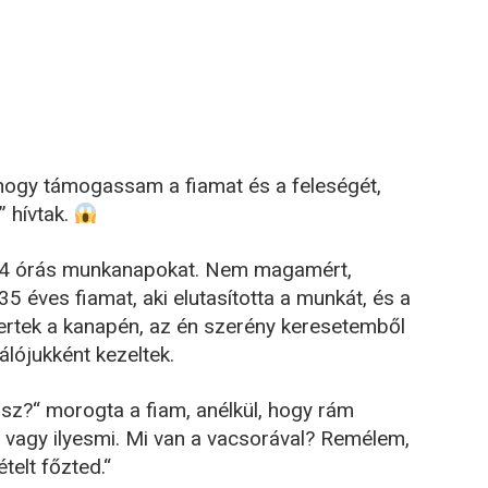
hogy támogassam a fiamat és a feleségét,
 hívtak.
14 órás munkanapokat. Nem magamért,
 éves fiamat, aki elutasította a munkát, és a
vertek a kanapén, az én szerény keresetemből
lójukként kezeltek.
sz?“ morogta a fiam, anélkül, hogy rám
él vagy ilyesmi. Mi van a vacsorával? Remélem,
elt főzted.“