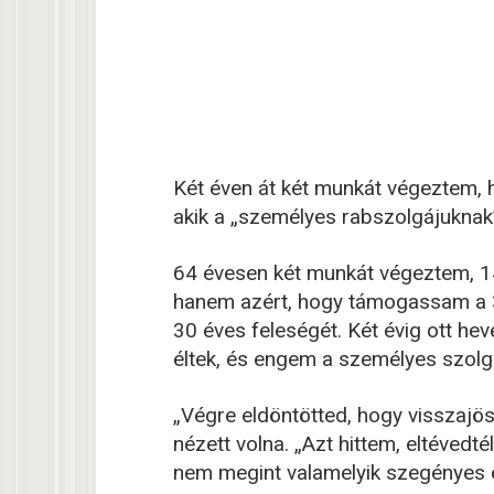
Két éven át két munkát végeztem, 
akik a „személyes rabszolgájuknak”
64 évesen két munkát végeztem, 
hanem azért, hogy támogassam a 35
30 éves feleségét. Két évig ott he
éltek, és engem a személyes szolgá
„Végre eldöntötted, hogy visszajös
nézett volna. „Azt hittem, eltévedt
nem megint valamelyik szegényes ét