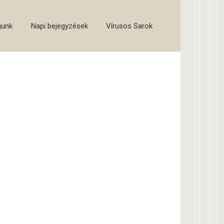
gunk
Napi bejegyzések
Vírusos Sarok