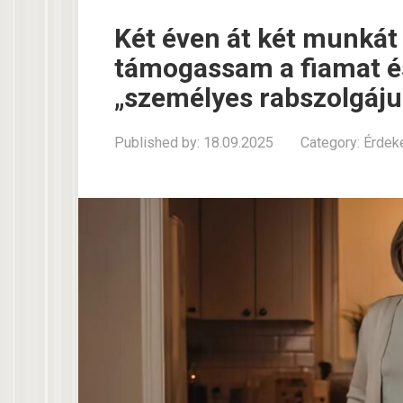
Két éven át két munkát
támogassam a fiamat és 
„személyes rabszolgáju
Published by:
18.09.2025
Category:
Érdek