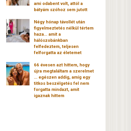
ami odabent volt, attól a
bátyám szóhoz sem jutott
Négy hónap távollét után
figyelmeztetés nélkül tértem
haza… amit a
hálószobánkban
felfedeztem, teljesen
felforgatta az életemet
66 évesen azt hittem, hogy
újra megtaláltam a szerelmet
… egészen addig, amíg egy
titkos beszélgetés fel nem
forgatta mindazt, amit
igaznak hittem