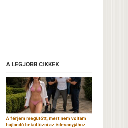
A LEGJOBB CIKKEK
A férjem megütött, mert nem voltam
hajlandó beköltözni az édesanyjához.