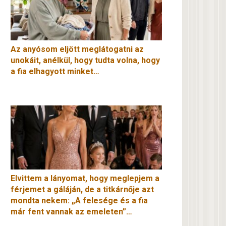
Az anyósom eljött meglátogatni az
unokáit, anélkül, hogy tudta volna, hogy
a fia elhagyott minket…
Elvittem a lányomat, hogy meglepjem a
férjemet a gáláján, de a titkárnője azt
mondta nekem: „A felesége és a fia
már fent vannak az emeleten”…