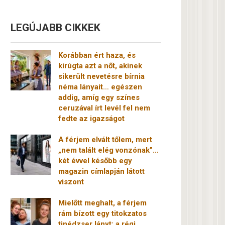
LEGÚJABB CIKKEK
Korábban ért haza, és
kirúgta azt a nőt, akinek
sikerült nevetésre bírnia
néma lányait… egészen
addig, amíg egy színes
ceruzával írt levél fel nem
fedte az igazságot
A férjem elvált tőlem, mert
„nem talált elég vonzónak”…
két évvel később egy
magazin címlapján látott
viszont
Mielőtt meghalt, a férjem
rám bízott egy titokzatos
tinédzser lányt: a régi