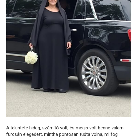
A tekintete hideg, számító volt, és mégis volt benne valami
furcsán elégedett, mintha pontosan tudta volna, mi fog