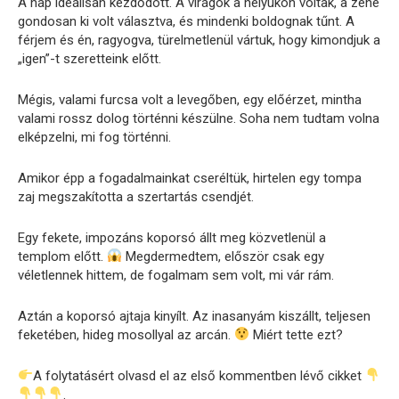
A nap ideálisan kezdődött. A virágok a helyükön voltak, a zene
gondosan ki volt választva, és mindenki boldognak tűnt. A
férjem és én, ragyogva, türelmetlenül vártuk, hogy kimondjuk a
„igen”-t szeretteink előtt.
Mégis, valami furcsa volt a levegőben, egy előérzet, mintha
valami rossz dolog történni készülne. Soha nem tudtam volna
elképzelni, mi fog történni.
Amikor épp a fogadalmainkat cseréltük, hirtelen egy tompa
zaj megszakította a szertartás csendjét.
Egy fekete, impozáns koporsó állt meg közvetlenül a
templom előtt.
Megdermedtem, először csak egy
véletlennek hittem, de fogalmam sem volt, mi vár rám.
Aztán a koporsó ajtaja kinyílt. Az inasanyám kiszállt, teljesen
feketében, hideg mosollyal az arcán.
Miért tette ezt?
A folytatásért olvasd el az első kommentben lévő cikket
.