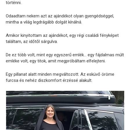
történni.
Odaadtam nekem azt az ajándékot olyan gyengédséggel,
mintha a világ legdrágább dolgát kínálná.
Amikor kinyitottam az ajándékot, egy régi családi fényképet
találtam, az időtől sárgulva.
De ez több volt, mint egy egyszerű emlék… egy fájdalmas múlt
emléke volt, egy titok, amit megpróbáltam elfelejteni.
Egy pillanat alatt minden megváltozott. Az esküvő öröme
furcsa és nehéz diszkomfort érzéssé alakult.