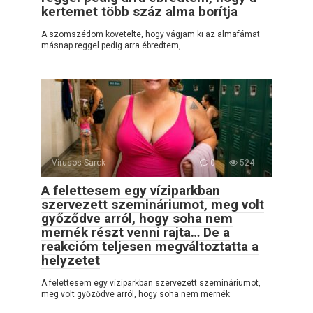
kertemet több száz alma borítja
A szomszédom követelte, hogy vágjam ki az almafámat —
másnap reggel pedig arra ébredtem,
Vírusos Sarok
0
524
A felettesem egy víziparkban
szervezett szemináriumot, meg volt
győződve arról, hogy soha nem
mernék részt venni rajta… De a
reakcióm teljesen megváltoztatta a
helyzetet
A felettesem egy víziparkban szervezett szemináriumot,
meg volt győződve arról, hogy soha nem mernék