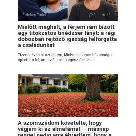
Érdekes Tudni
0
12
Mielőtt meghalt, a férjem rám bízott
egy titokzatos tinédzser lányt: a régi
dobozban rejtőző igazság felforgatta
a családunkat
Tizenöt éven át azt hittem, Michaellel olyan házasságot
építettem fel, amelyről sokan egész életükben
Vírusos Sarok
0
13
A szomszédom követelte, hogy
vágjam ki az almafámat — másnap
reggel pedig arra ébredtem, hogy a