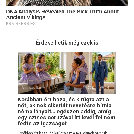
Érdekelhetik még ezek is
Vírusos Sarok
0
24
Korábban ért haza, és kirúgta azt a
nőt, akinek sikerült nevetésre bírnia
néma lányait… egészen addig, amíg
egy színes ceruzával írt levél fel nem
fedte az igazságot
Korábban ért haza, és kirúgta azt a nőt, akinek sikerült