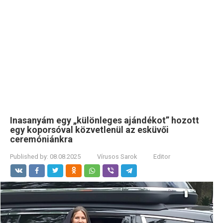
Inasanyám egy „különleges ajándékot” hozott
egy koporsóval közvetlenül az esküvői
ceremóniánkra
Published by:
08.08.2025
Vírusos Sarok
Editor