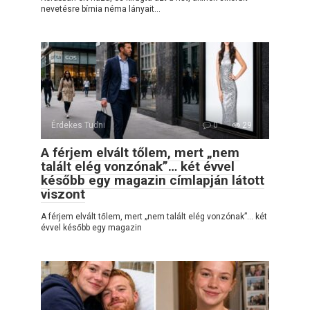
nevetésre bírnia néma lányait…
Érdekes Tudni
0
29
A férjem elvált tőlem, mert „nem
talált elég vonzónak”… két évvel
később egy magazin címlapján látott
viszont
A férjem elvált tőlem, mert „nem talált elég vonzónak”… két
évvel később egy magazin