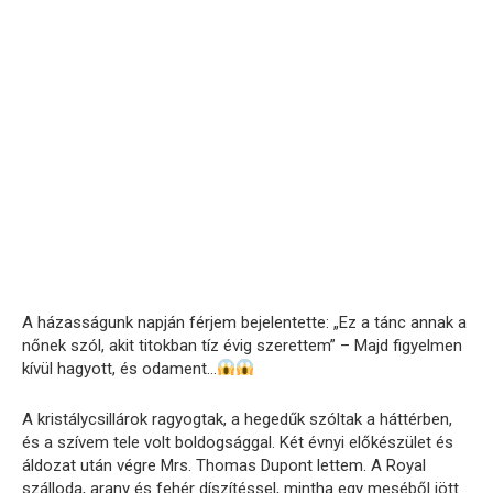
A házasságunk napján férjem bejelentette: „Ez a tánc annak a
nőnek szól, akit titokban tíz évig szerettem” – Majd figyelmen
kívül hagyott, és odament…
A kristálycsillárok ragyogtak, a hegedűk szóltak a háttérben,
és a szívem tele volt boldogsággal. Két évnyi előkészület és
áldozat után végre Mrs. Thomas Dupont lettem. A Royal
szálloda, arany és fehér díszítéssel, mintha egy meséből jött