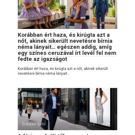
Vírusos Sarok
0
24
Korábban ért haza, és kirúgta azt a
nőt, akinek sikerült nevetésre bírnia
néma lányait… egészen addig, amíg
egy színes ceruzával írt levél fel nem
fedte az igazságot
Korábban ért haza, és kirúgta azt a nőt, akinek sikerült
nevetésre bírnia néma lányait…
Érdekes Tudni
0
29