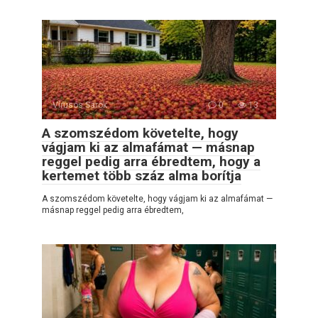
Vírusos Sarok
0
13
A szomszédom követelte, hogy
vágjam ki az almafámat — másnap
reggel pedig arra ébredtem, hogy a
kertemet több száz alma borítja
A szomszédom követelte, hogy vágjam ki az almafámat —
másnap reggel pedig arra ébredtem,