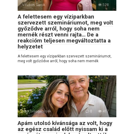
Vírusos Sarok
0
528
A felettesem egy víziparkban
szervezett szemináriumot, meg volt
győződve arról, hogy soha nem
mernék részt venni rajta… De a
reakcióm teljesen megváltoztatta a
helyzetet
A felettesem egy víziparkban szervezett szemináriumot,
meg volt győződve arról, hogy soha nem mernék
Napi bejegyzések
0
417
Apám utolsó kívánsága az volt, hogy
az egész család előtt nyissam ki a