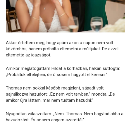
Akkor értettem meg, hogy apám azon a napon nem volt
közömbös, hanem próbálta eltemetni a múltjukat. De ezzel
eltemette az igazságot.
Amikor meglátogattam Hildát a kórházban, halkan suttogta:
„Próbáltuk elfelejteni, de ő sosem hagyott el keresni.”
Thomas nem sokkal később megjelent, sápadt volt,
sajnálkozva hazudott: „Ez nem volt tervben,” mondta. „De
amikor újra láttam, már nem tudtam hazudni.”
Nyugodtan válaszoltam: „Nem, Thomas. Nem hagytad abba a
hazudozást. És sosem engem szerettél.”