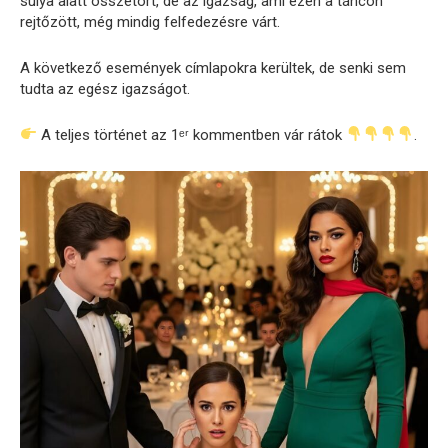
súlya alatt összetört, de az igazság, ami ezen a táncon
rejtőzött, még mindig felfedezésre várt.
A következő események címlapokra kerültek, de senki sem
tudta az egész igazságot.
A teljes történet az 1ᵉʳ kommentben vár rátok
.