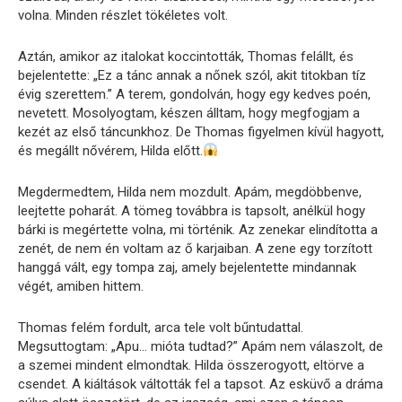
volna. Minden részlet tökéletes volt.
Aztán, amikor az italokat koccintották, Thomas felállt, és
bejelentette: „Ez a tánc annak a nőnek szól, akit titokban tíz
évig szerettem.” A terem, gondolván, hogy egy kedves poén,
nevetett. Mosolyogtam, készen álltam, hogy megfogjam a
kezét az első táncunkhoz. De Thomas figyelmen kívül hagyott,
és megállt nővérem, Hilda előtt.
Megdermedtem, Hilda nem mozdult. Apám, megdöbbenve,
leejtette poharát. A tömeg továbbra is tapsolt, anélkül hogy
bárki is megértette volna, mi történik. Az zenekar elindította a
zenét, de nem én voltam az ő karjaiban. A zene egy torzított
hanggá vált, egy tompa zaj, amely bejelentette mindannak
végét, amiben hittem.
Thomas felém fordult, arca tele volt bűntudattal.
Megsuttogtam: „Apu… mióta tudtad?” Apám nem válaszolt, de
a szemei mindent elmondtak. Hilda összerogyott, eltörve a
csendet. A kiáltások váltották fel a tapsot. Az esküvő a dráma