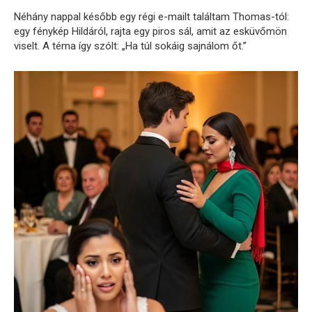
Néhány nappal később egy régi e-mailt találtam Thomas-tól:
egy fénykép Hildáról, rajta egy piros sál, amit az esküvőmön
viselt. A téma így szólt: „Ha túl sokáig sajnálom őt.”