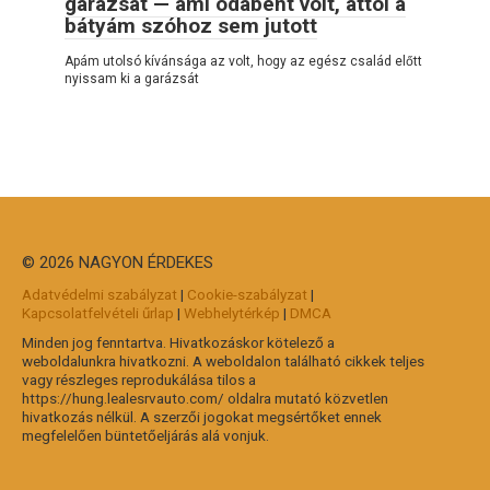
garázsát — ami odabent volt, attól a
bátyám szóhoz sem jutott
Apám utolsó kívánsága az volt, hogy az egész család előtt
nyissam ki a garázsát
© 2026 NAGYON ÉRDEKES
Adatvédelmi szabályzat
|
Cookie-szabályzat
|
Kapcsolatfelvételi űrlap
|
Webhelytérkép
|
DMCA
Minden jog fenntartva. Hivatkozáskor kötelező a
weboldalunkra hivatkozni. A weboldalon található cikkek teljes
vagy részleges reprodukálása tilos a
https://hung.lealesrvauto.com/ oldalra mutató közvetlen
hivatkozás nélkül. A szerzői jogokat megsértőket ennek
megfelelően büntetőeljárás alá vonjuk.