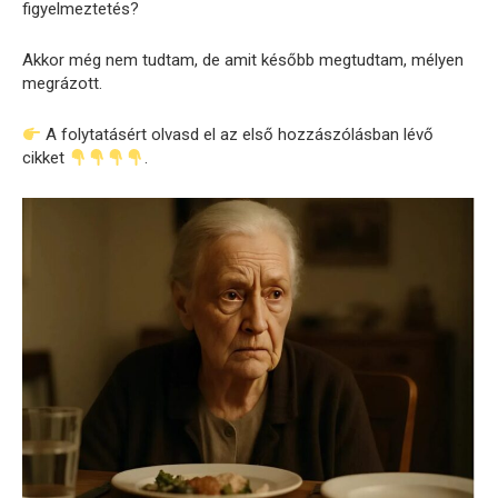
figyelmeztetés?
Akkor még nem tudtam, de amit később megtudtam, mélyen
megrázott.
A folytatásért olvasd el az első hozzászólásban lévő
cikket
.