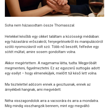
Soha nem házasodtam össze Thomasszal.
Hetekkel később egy cikket találtam a közösségi médiában:
egy házastársi erőszakról, fenyegetésekről és manipulációról
szóló nyomozásról volt szó. Több nő beszélt, felfedve egy
sötét múltat, amire sosem gondoltam volna.
Akkor megértettem. A nagymama látta, tudta. Megpróbált
megmenteni, figyelmeztetni. Ez az egyszerű suttogás adott
egy esélyt – hogy elmeneküljek, mielőtt túl késő lett volna.
Ma tisztelettel adózom ennek a gesztusnak, ennek az
árnyékbeli hangnak, ami megvédett.
Néha visszagondolok arra a vacsorára és arra a mondatra.
Még mindig visszhangzik bennem, mint egy megváltó