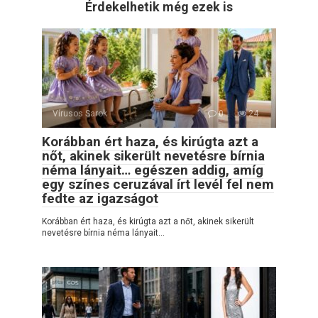
Érdekelhetik még ezek is
Vírusos Sarok
0
24
Korábban ért haza, és kirúgta azt a
nőt, akinek sikerült nevetésre bírnia
néma lányait… egészen addig, amíg
egy színes ceruzával írt levél fel nem
fedte az igazságot
Korábban ért haza, és kirúgta azt a nőt, akinek sikerült
nevetésre bírnia néma lányait…