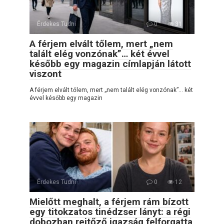
Érdekes Tudni
0
31
A férjem elvált tőlem, mert „nem
talált elég vonzónak”… két évvel
később egy magazin címlapján látott
viszont
A férjem elvált tőlem, mert „nem talált elég vonzónak”… két
évvel később egy magazin
Érdekes Tudni
0
12
Mielőtt meghalt, a férjem rám bízott
egy titokzatos tinédzser lányt: a régi
dobozban rejtőző igazság felforgatta