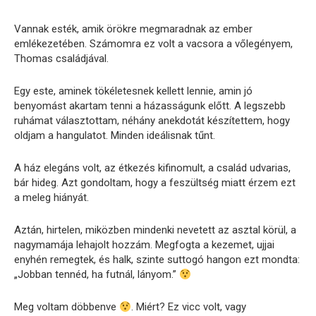
Vannak esték, amik örökre megmaradnak az ember
emlékezetében. Számomra ez volt a vacsora a vőlegényem,
Thomas családjával.
Egy este, aminek tökéletesnek kellett lennie, amin jó
benyomást akartam tenni a házasságunk előtt. A legszebb
ruhámat választottam, néhány anekdotát készítettem, hogy
oldjam a hangulatot. Minden ideálisnak tűnt.
A ház elegáns volt, az étkezés kifinomult, a család udvarias,
bár hideg. Azt gondoltam, hogy a feszültség miatt érzem ezt
a meleg hiányát.
Aztán, hirtelen, miközben mindenki nevetett az asztal körül, a
nagymamája lehajolt hozzám. Megfogta a kezemet, ujjai
enyhén remegtek, és halk, szinte suttogó hangon ezt mondta:
„Jobban tennéd, ha futnál, lányom.”
Meg voltam döbbenve
. Miért? Ez vicc volt, vagy