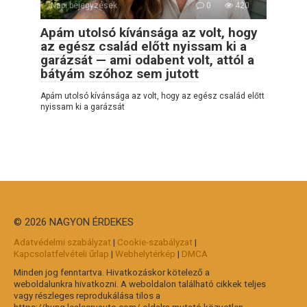
Napi bejegyzések
0
420
Apám utolsó kívánsága az volt, hogy
az egész család előtt nyissam ki a
garázsát — ami odabent volt, attól a
bátyám szóhoz sem jutott
Apám utolsó kívánsága az volt, hogy az egész család előtt
nyissam ki a garázsát
© 2026 NAGYON ÉRDEKES
Adatvédelmi szabályzat
|
Cookie-szabályzat
|
Kapcsolatfelvételi űrlap
|
Webhelytérkép
|
DMCA
Minden jog fenntartva. Hivatkozáskor kötelező a
weboldalunkra hivatkozni. A weboldalon található cikkek teljes
vagy részleges reprodukálása tilos a