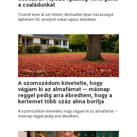
a családunkat
Tizenöt éven át azt hittem, Michaellel olyan házasságot
építettem fel, amelyről sokan egész életükben
Vírusos Sarok
0
146
A szomszédom követelte, hogy
vágjam ki az almafámat — másnap
reggel pedig arra ébredtem, hogy a
kertemet több száz alma borítja
A szomszédom követelte, hogy vágjam ki az almafámat —
másnap reggel pedig arra ébredtem,