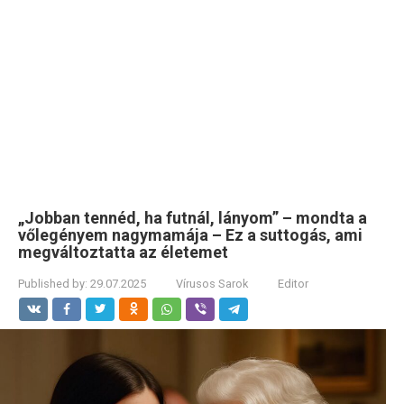
„Jobban tennéd, ha futnál, lányom” – mondta a
vőlegényem nagymamája – Ez a suttogás, ami
megváltoztatta az életemet
Published by:
29.07.2025
Vírusos Sarok
Editor