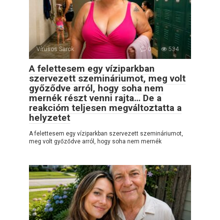
Vírusos Sarok
0
534
A felettesem egy víziparkban
szervezett szemináriumot, meg volt
győződve arról, hogy soha nem
mernék részt venni rajta… De a
reakcióm teljesen megváltoztatta a
helyzetet
A felettesem egy víziparkban szervezett szemináriumot,
meg volt győződve arról, hogy soha nem mernék