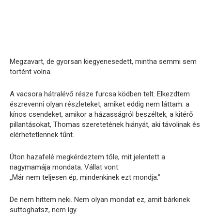
Megzavart, de gyorsan kiegyenesedett, mintha semmi sem
történt volna.
A vacsora hátralévő része furcsa ködben telt. Elkezdtem
észrevenni olyan részleteket, amiket eddig nem láttam: a
kínos csendeket, amikor a házasságról beszéltek, a kitérő
pillantásokat, Thomas szeretetének hiányát, aki távolinak és
elérhetetlennek tűnt.
Úton hazafelé megkérdeztem tőle, mit jelentett a
nagymamája mondata. Vállat vont:
„Már nem teljesen ép, mindenkinek ezt mondja.”
De nem hittem neki. Nem olyan mondat ez, amit bárkinek
suttoghatsz, nem így.