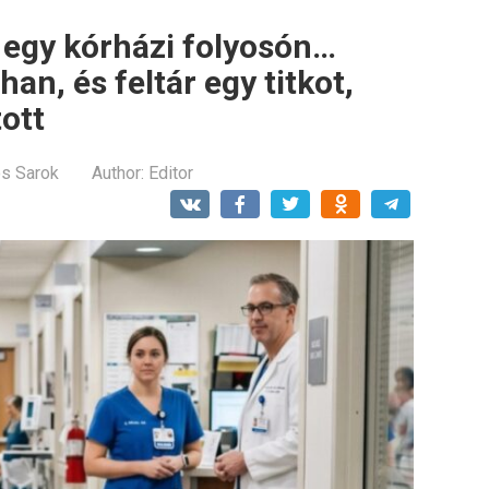
l egy kórházi folyosón…
han, és feltár egy titkot,
ott
os Sarok
Author:
Editor