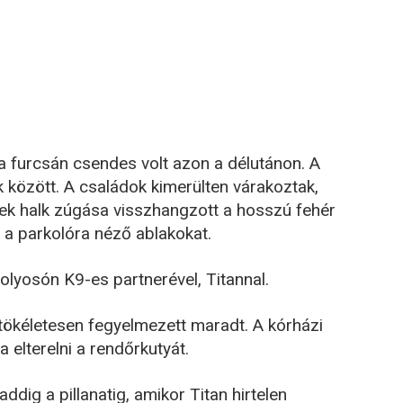
 furcsán csendes volt azon a délutánon. A
között. A családok kimerülten várakoztak,
ek halk zúgása visszhangzott a hosszú fehér
 a parkolóra néző ablakokat.
folyosón K9-es partnerével, Titannal.
tökéletesen fegyelmezett maradt. A kórházi
elterelni a rendőrkutyát.
dig a pillanatig, amikor Titan hirtelen