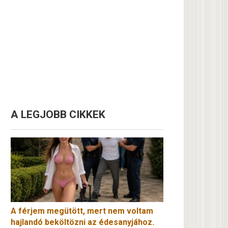
A LEGJOBB CIKKEK
A férjem megütött, mert nem voltam
hajlandó beköltözni az édesanyjához.