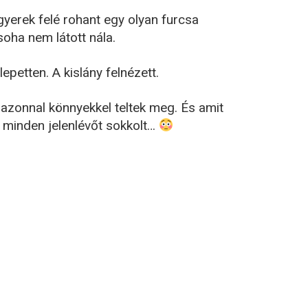
 gyerek felé rohant egy olyan furcsa
oha nem látott nála.
epetten. A kislány felnézett.
 azonnal könnyekkel teltek meg. És amit
z minden jelenlévőt sokkolt…