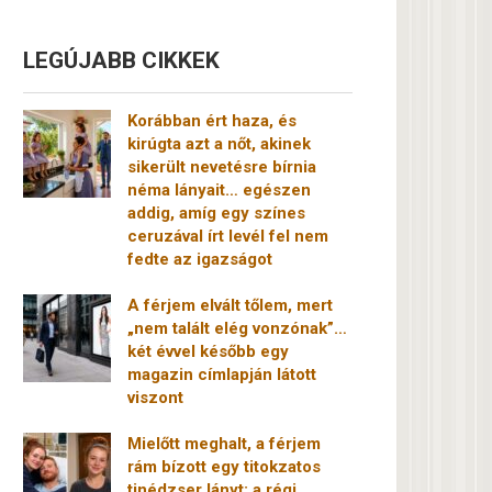
LEGÚJABB CIKKEK
Korábban ért haza, és
kirúgta azt a nőt, akinek
sikerült nevetésre bírnia
néma lányait… egészen
addig, amíg egy színes
ceruzával írt levél fel nem
fedte az igazságot
A férjem elvált tőlem, mert
„nem talált elég vonzónak”…
két évvel később egy
magazin címlapján látott
viszont
Mielőtt meghalt, a férjem
rám bízott egy titokzatos
tinédzser lányt: a régi