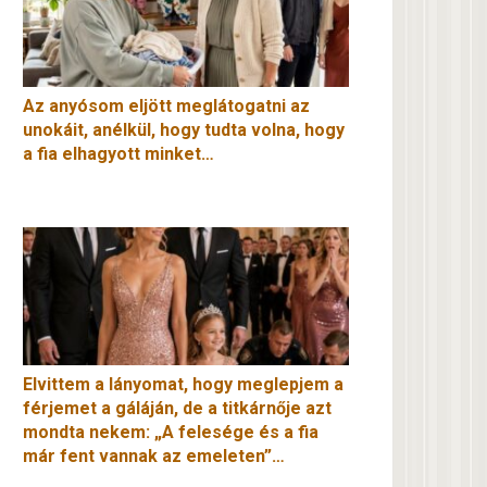
Az anyósom eljött meglátogatni az
unokáit, anélkül, hogy tudta volna, hogy
a fia elhagyott minket…
Elvittem a lányomat, hogy meglepjem a
férjemet a gáláján, de a titkárnője azt
mondta nekem: „A felesége és a fia
már fent vannak az emeleten”…