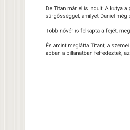
De Titan már el is indult. A kutya a
sürgősséggel, amilyet Daniel még s
Több nővér is felkapta a fejét, megl
És amint meglátta Titant, a szemei
abban a pillanatban felfedeztek, a