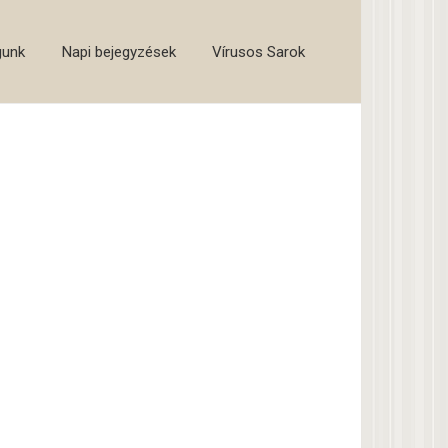
gunk
Napi bejegyzések
Vírusos Sarok