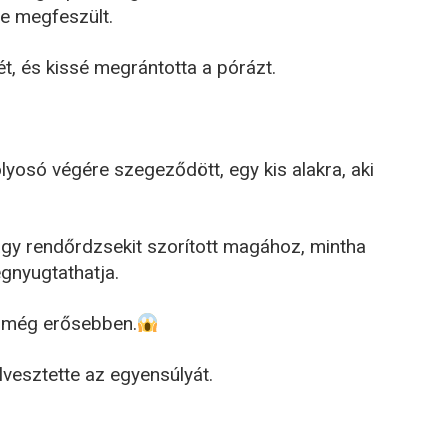
te megfeszült.
t, és kissé megrántotta a pórázt.
lyosó végére szegeződött, egy kis alakra, aki
 nagy rendőrdzsekit szorított magához, mintha
gnyugtathatja.
jd még erősebben.
vesztette az egyensúlyát.