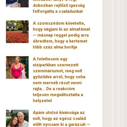
dobozban rejtőző igazság
felforgatta a családunkat
A szomszédom követelte,
hogy vágjam ki az almafámat
— másnap reggel pedig arra
ébredtem, hogy a kertemet
több száz alma borítja
A felettesem egy
víziparkban szervezett
szemináriumot, meg volt
győződve arról, hogy soha
nem mernék részt venni
rajta… De a reakcióm
teljesen megváltoztatta a
helyzetet
Apám utolsó kívánsága az
volt, hogy az egész család
előtt nyissam ki a garázsát —