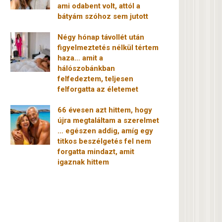
ami odabent volt, attól a
bátyám szóhoz sem jutott
Négy hónap távollét után
figyelmeztetés nélkül tértem
haza… amit a
hálószobánkban
felfedeztem, teljesen
felforgatta az életemet
66 évesen azt hittem, hogy
újra megtaláltam a szerelmet
… egészen addig, amíg egy
titkos beszélgetés fel nem
forgatta mindazt, amit
igaznak hittem