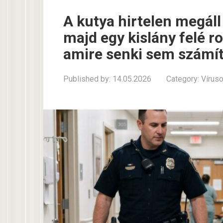
A kutya hirtelen megál
majd egy kislány felé ro
amire senki sem számít
Published by:
14.05.2026
Category:
Vírus