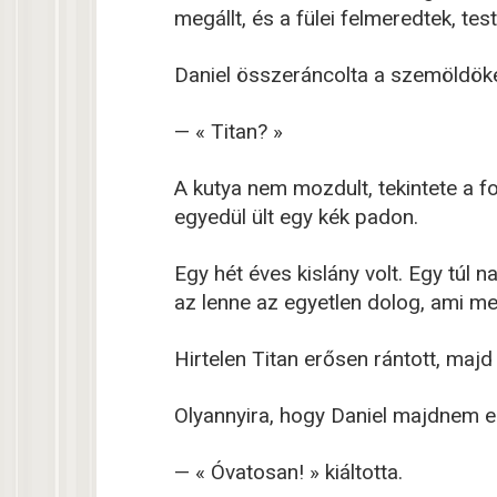
megállt, és a fülei felmeredtek, tes
Daniel összeráncolta a szemöldöké
— « Titan? »
A kutya nem mozdult, tekintete a fo
egyedül ült egy kék padon.
Egy hét éves kislány volt. Egy túl
az lenne az egyetlen dolog, ami me
Hirtelen Titan erősen rántott, ma
Olyannyira, hogy Daniel majdnem el
— « Óvatosan! » kiáltotta.