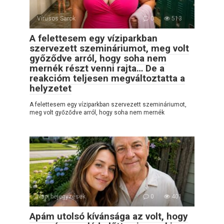
Vírusos Sarok
0
513
A felettesem egy víziparkban
szervezett szemináriumot, meg volt
győződve arról, hogy soha nem
mernék részt venni rajta… De a
reakcióm teljesen megváltoztatta a
helyzetet
A felettesem egy víziparkban szervezett szemináriumot,
meg volt győződve arról, hogy soha nem mernék
Napi bejegyzések
0
401
Apám utolsó kívánsága az volt, hogy