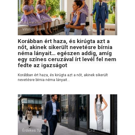
Vírusos Sarok
0
24
Korábban ért haza, és kirúgta azt a
nőt, akinek sikerült nevetésre bírnia
néma lányait… egészen addig, amíg
egy színes ceruzával írt levél fel nem
fedte az igazságot
Korábban ért haza, és kirúgta azt a nőt, akinek sikerült
nevetésre bírnia néma lányait…
Érdekes Tudni
0
29