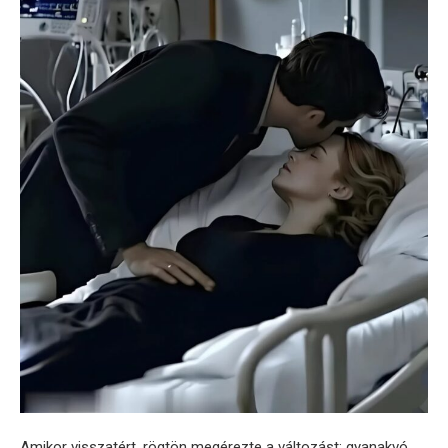
Amikor visszatért, rögtön megérezte a változást: gyanakvó