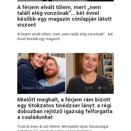
A férjem elvált tőlem, mert „nem
talált elég vonzónak”… két évvel
később egy magazin címlapján látott
viszont
A férjem elvált tőlem, mert „nem talált elég vonzónak”… két
évvel később egy magazin
Érdekes Tudni
0
12
Mielőtt meghalt, a férjem rám bízott
egy titokzatos tinédzser lányt: a régi
dobozban rejtőző igazság felforgatta
a családunkat
Tizenöt éven át azt hittem, Michaellel olyan házasságot