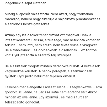
idegennek a saját életében.
Mindig a lépcsőt választotta. Nem azért, hogy formában
maradjon, hanem hogy elkerülje a sajnálkozó pillantásokat és
a sablonos beszélgetéseket.
Aznap egy kis csokor fehér rózsát vitt magával. Csak a
látszat kedvéért. Larissa, a felesége, már hetek óta kómában
feküdt – sem látni, sem érezni nem tudta volna a virágokat.
De a többieknek – az orvosoknak, a családnak – ez fontos
volt. Cyril játszotta a szerető férj szerepét.
De a színfalak mögött minden darabokra hullott. A kezelések
vagyonokba kerültek. A napok peregtek, a számlák csak
gyűltek. Cyril pedig belül már teljesen kimerült.
Lelkében már elengedte Larissát. Néha – szégyenkezve – arra
gondolt:
Mi lenne, ha Larissa soha nem ébredne fel?
Akkor
minden az övé lenne. Egy szörnyű… és mégis furcsán
felszabadító gondolat.