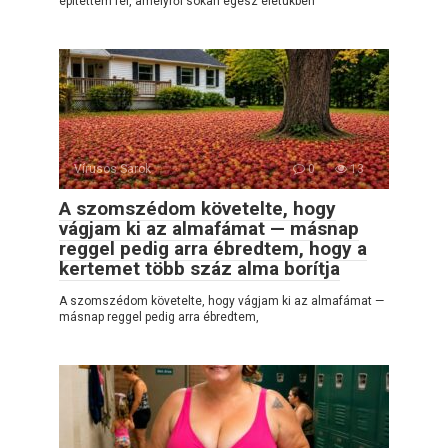
építettem fel, amelyről sokan egész életükben
Vírusos Sarok
0
13
A szomszédom követelte, hogy
vágjam ki az almafámat — másnap
reggel pedig arra ébredtem, hogy a
kertemet több száz alma borítja
A szomszédom követelte, hogy vágjam ki az almafámat —
másnap reggel pedig arra ébredtem,