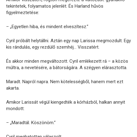
tekintetek, folyamatos jelenlét. És Harland hűvös
figyelmeztetése:
– „Egyetlen hiba, és mindent elveszítesz.”
Cyril próbált helytállni. Aztán egy nap Larissa megmozdult. Egy
kis rándulás, egy rezdülő szemhéj… Visszatért.
És akkor minden megváltozott. Cyril emlékezett rá – a közös
múltra, a nevetésére, a bátorságára. A szégyen elárasztotta.
Maradt. Napról napra. Nem kötelességből, hanem mert ezt
akarta.
Amikor Larissát végül kiengedték a kórházból, halkan annyit
mondott:
– „Maradtál. Köszönöm.”
Cyril meghatottan válaszolt: