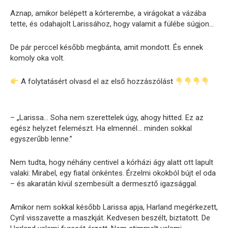
Aznap, amikor belépett a kórterembe, a virágokat a vázába
tette, és odahajolt Larissához, hogy valamit a fülébe súgjon…
De pár perccel később megbánta, amit mondott. És ennek
komoly oka volt.
A folytatásért olvasd el az első hozzászólást
– „Larissa… Soha nem szerettelek úgy, ahogy hitted. Ez az
egész helyzet felemészt. Ha elmennél… minden sokkal
egyszerűbb lenne.”
Nem tudta, hogy néhány centivel a kórházi ágy alatt ott lapult
valaki: Mirabel, egy fiatal önkéntes. Érzelmi okokból bújt el oda
– és akaratán kívül szembesült a dermesztő igazsággal.
Amikor nem sokkal később Larissa apja, Harland megérkezett,
Cyril visszavette a maszkját. Kedvesen beszélt, biztatott. De