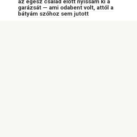
az egész család előtt nyissam ki a
garázsát — ami odabent volt, attól a
bátyám szóhoz sem jutott
Apám utolsó kívánsága az volt, hogy az egész család előtt
nyissam ki a garázsát
© 2026 NAGYON ÉRDEKES
Adatvédelmi szabályzat
|
Cookie-szabályzat
|
Kapcsolatfelvételi űrlap
|
Webhelytérkép
|
DMCA
Minden jog fenntartva. Hivatkozáskor kötelező a
weboldalunkra hivatkozni. A weboldalon található cikkek teljes
vagy részleges reprodukálása tilos a
https://hung.lealesrvauto.com/ oldalra mutató közvetlen
hivatkozás nélkül. A szerzői jogokat megsértőket ennek
megfelelően büntetőeljárás alá vonjuk.