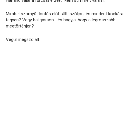
Harland valami furcsát érzett. Nem stimmelt valami.
Mirabel szörnyű döntés előtt állt: szóljon, és mindent kockára
tegyen? Vagy hallgasson… és hagyja, hogy a legrosszabb
megtörténjen?
Végül megszólalt.