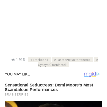
1 915
Érdekes hír
Fantasztikus történetek
Gyönyörű történetek