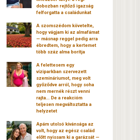
dobozban rejtőző igazság
felforgatta a családunkat
A szomszédom követelte,
hogy vágjam ki az almafámat
— másnap reggel pedig arra
ébredtem, hogy a kertemet
több száz alma borítja
A felettesem egy
víziparkban szervezett
szemináriumot, meg volt
győződve arról, hogy soha
nem mernék részt venni
rajta… De a reakcióm
teljesen megváltoztatta a
helyzetet
Apám utolsó kívánsága az
volt, hogy az egész család
előtt nyissam ki a garázsát —