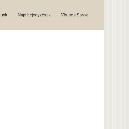
gunk
Napi bejegyzések
Vírusos Sarok