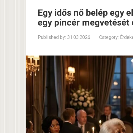
Egy idős nő belép egy e
egy pincér megvetését 
Published by:
31.03.2026
Category:
Érdek