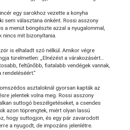
 pincér egy sarokhoz vezette a konyha
nki sem választana önként. Rossi asszony
t, és a menüt böngészte azzal a nyugalommal,
 nincs mit bizonyítania.
zör is elhaladt szó nélkül. Amikor végre
ngja türelmetlen: „Elnézést a várakozásért…
ntosabb, feltűnőbb, fiatalabb vendégek vannak,
rendeléséért.”
zomszédos asztaloknál gyorsan kapták az
tésre jelentek volna meg. Rossi asszony
 halkan suttogó beszélgetéseket, a csendes
kik azon töprengtek, miért olyan lassú
z, hogy suttogjon, és egy pár zavarodott
k erre a nyugodt, de impozáns jelenlétre.