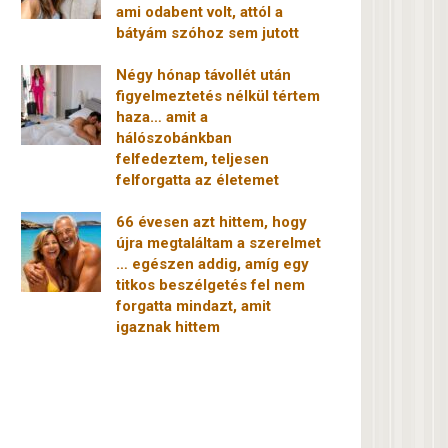
ami odabent volt, attól a
bátyám szóhoz sem jutott
Négy hónap távollét után
figyelmeztetés nélkül tértem
haza… amit a
hálószobánkban
felfedeztem, teljesen
felforgatta az életemet
66 évesen azt hittem, hogy
újra megtaláltam a szerelmet
… egészen addig, amíg egy
titkos beszélgetés fel nem
forgatta mindazt, amit
igaznak hittem