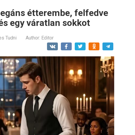
legáns étterembe, felfedve
és egy váratlan sokkot
es Tudni
Author:
Editor