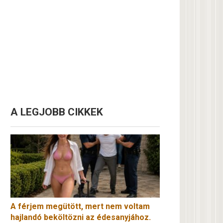
A LEGJOBB CIKKEK
A férjem megütött, mert nem voltam
hajlandó beköltözni az édesanyjához.