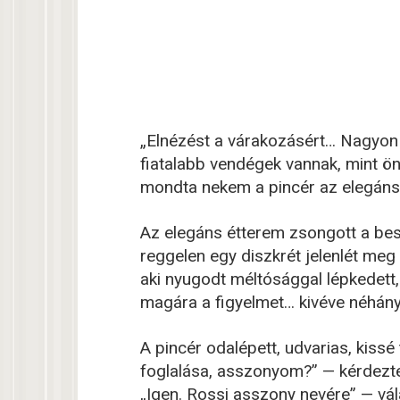
„Elnézést a várakozásért… Nagyon e
fiatalabb vendégek vannak, mint ö
mondta nekem a pincér az elegán
Az elegáns étterem zsongott a bes
reggelen egy diszkrét jelenlét meg 
aki nyugodt méltósággal lépkedett, 
magára a figyelmet… kivéve néhán
A pincér odalépett, udvarias, kissé
foglalása, asszonyom?” — kérdezt
„Igen. Rossi asszony nevére” — vál