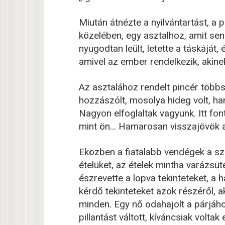
Miután átnézte a nyilvántartást, a
közelében, egy asztalhoz, amit se
nyugodtan leült, letette a táskájá
amivel az ember rendelkezik, akinek
Az asztalához rendelt pincér többs
hozzászólt, mosolya hideg volt, ha
Nagyon elfoglaltak vagyunk. Itt fo
mint ön… Hamarosan visszajövök a 
Eközben a fiatalabb vendégek a s
ételüket, az ételek mintha varázsü
észrevette a lopva tekinteteket, a
kérdő tekinteteket azok részéről, a
minden. Egy nő odahajolt a párjáho
pillantást váltott, kíváncsiak volta