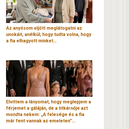
Az anyósom eljött meglátogatni az
unokáit, anélkül, hogy tudta volna, hogy
a fia elhagyott minket…
Elvittem a lányomat, hogy meglepjem a
férjemet a gáláján, de a titkárnője azt
mondta nekem: „A felesége és a fia
már fent vannak az emeleten”…