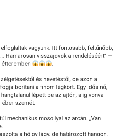
lfoglaltak vagyunk. Itt fontosabb, feltűnőbb,
n… Hamarosan visszajövök a rendeléséért” —
s étteremben
.
zélgetésektől és nevetéstől, de azon a
fogja borítani a finom légkört. Egy idős nő,
hangtalanul lépett be az ajtón, alig vonva
y éber szemét.
 túl mechanikus mosollyal az arcán. „Van
e.
aszolta a hölgy lágy, de határozott hangon.