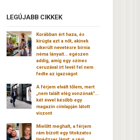
LEGÚJABB CIKKEK
Korábban ért haza, és
kirúgta azt a nőt, akinek
sikerült nevetésre bírnia
néma lányait… egészen
addig, amíg egy színes
ceruzával írt levél fel nem
fedte az igazságot
A férjem elvált tőlem, mert
„nem talált elég vonzónak”…
két évvel később egy
magazin címlapján látott
viszont
Mielőtt meghalt, a férjem
rám bízott egy titokzatos
tinédzser lányt: a régi