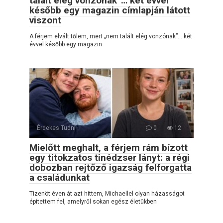
talált elég vonzónak”… két évvel
később egy magazin címlapján látott
viszont
A férjem elvált tőlem, mert „nem talált elég vonzónak”… két
évvel később egy magazin
Érdekes Tudni
0
12
Mielőtt meghalt, a férjem rám bízott
egy titokzatos tinédzser lányt: a régi
dobozban rejtőző igazság felforgatta
a családunkat
Tizenöt éven át azt hittem, Michaellel olyan házasságot
építettem fel, amelyről sokan egész életükben