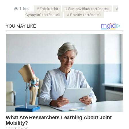
1 559
Érdekes hír
Fantasztikus történetek
Gyönyörű történetek
Pozitív történetek