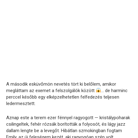
A második esküvőmön nevetés tört ki belőlem, amikor
megláttam az exemet a felszolgálók között
… de harminc
perccel később egy elképzelhetetlen felfedezés teljesen
ledermesztett.
Aznap este a terem ezer fénnyel ragyogott — kristálypoharak
csilingeltek, fehér rózsák borították a folyosót, és lágy jazz
dallam lengte be a levegőt. Hibátlan szmokingban fogtam
Emily, az új feleségem kezét, aki ragyogóan szép volt.