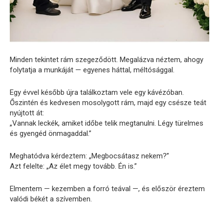
Minden tekintet rám szegeződött. Megalázva néztem, ahogy
folytatja a munkáját — egyenes háttal, méltósággal.
Egy évvel később újra találkoztam vele egy kávézóban.
Őszintén és kedvesen mosolygott rám, majd egy csésze teát
nyújtott át:
„Vannak leckék, amiket időbe telik megtanulni. Légy türelmes
és gyengéd önmagaddal.”
Meghatódva kérdeztem: „Megbocsátasz nekem?”
Azt felelte: „Az élet megy tovább. Én is.”
Elmentem — kezemben a forró teával —, és először éreztem
valódi békét a szívemben.