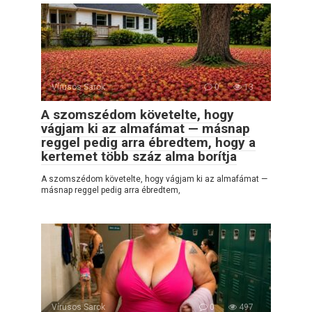
Vírusos Sarok
0
13
A szomszédom követelte, hogy
vágjam ki az almafámat — másnap
reggel pedig arra ébredtem, hogy a
kertemet több száz alma borítja
A szomszédom követelte, hogy vágjam ki az almafámat —
másnap reggel pedig arra ébredtem,
Vírusos Sarok
0
497