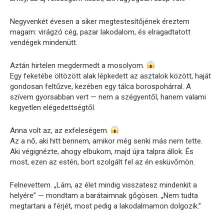
Negyvenkét évesen a siker megtestesítőjének éreztem
magam: virágzó cég, pazar lakodalom, és elragadtatott
vendégek mindenütt.
Aztán hirtelen megdermedt a mosolyom.
Egy feketébe öltözött alak lépkedett az asztalok között, haját
gondosan feltűzve, kezében egy tálca borospohárral. A
szívem gyorsabban vert — nem a szégyentől, hanem valami
kegyetlen elégedettségtől.
Anna volt az, az exfeleségem.
Az a nő, aki hitt bennem, amikor még senki más nem tette.
Aki végignézte, ahogy elbukom, majd újra talpra állok. És
most, ezen az estén, bort szolgált fel az én esküvőmön.
Felnevettem. „Lám, az élet mindig visszatesz mindenkit a
helyére” — mondtam a barátaimnak gőgösen. „Nem tudta
megtartani a férjét, most pedig a lakodalmamon dolgozik.”