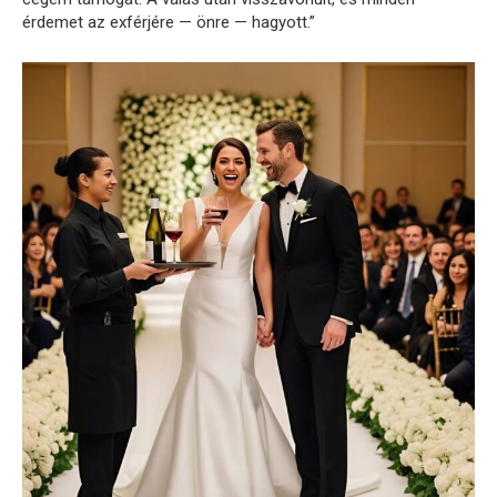
érdemet az exférjére — önre — hagyott.”