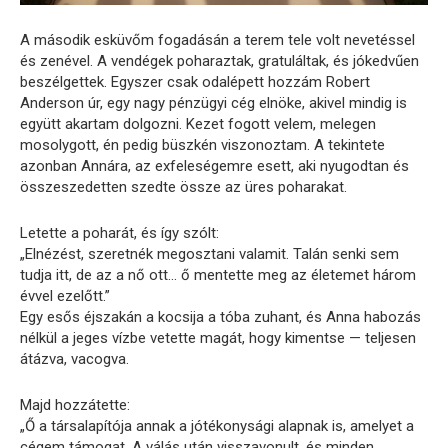
A második esküvőm fogadásán a terem tele volt nevetéssel
és zenével. A vendégek poharaztak, gratuláltak, és jókedvűen
beszélgettek. Egyszer csak odalépett hozzám Robert
Anderson úr, egy nagy pénzügyi cég elnöke, akivel mindig is
együtt akartam dolgozni. Kezet fogott velem, melegen
mosolygott, én pedig büszkén viszonoztam. A tekintete
azonban Annára, az exfeleségemre esett, aki nyugodtan és
összeszedetten szedte össze az üres poharakat.
Letette a poharát, és így szólt:
„Elnézést, szeretnék megosztani valamit. Talán senki sem
tudja itt, de az a nő ott… ő mentette meg az életemet három
évvel ezelőtt.”
Egy esős éjszakán a kocsija a tóba zuhant, és Anna habozás
nélkül a jeges vízbe vetette magát, hogy kimentse — teljesen
átázva, vacogva.
Majd hozzátette:
„Ő a társalapítója annak a jótékonysági alapnak is, amelyet a
cégem támogat. A válás után visszavonult, és minden