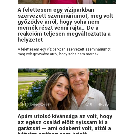
A felettesem egy víziparkban
szervezett szemináriumot, meg volt
győződve arról, hogy soha nem
mernék részt venni rajta… De a
reakcióm teljesen megváltoztatta a
helyzetet
A felettesem egy víziparkban szervezett szemináriumot,
meg volt győződve arról, hogy soha nem mernék
Napi bejegyzések
0
395
Apám utolsó kívánsága az volt, hogy
az egész család előtt nyissam ki a
garázsát — ami odabent volt, attól a