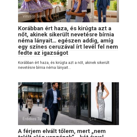
Vírusos Sarok
0
19
Korábban ért haza, és kirúgta azt a
nőt, akinek sikerült nevetésre bírnia
néma lányait… egészen addig, amíg
egy színes ceruzával írt levél fel nem
fedte az igazságot
Korábban ért haza, és kirúgta azt a nőt, akinek sikerült
nevetésre bírnia néma lányait…
Érdekes Tudni
0
25
A férjem elvált tőlem, mert „nem