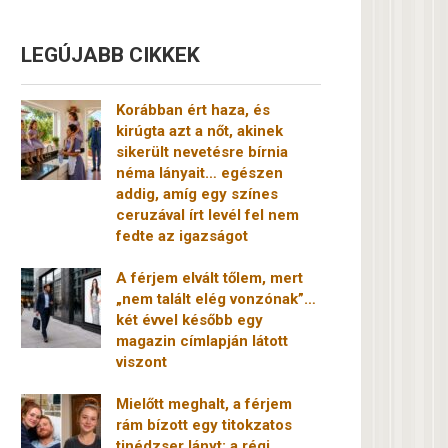
LEGÚJABB CIKKEK
Korábban ért haza, és
kirúgta azt a nőt, akinek
sikerült nevetésre bírnia
néma lányait… egészen
addig, amíg egy színes
ceruzával írt levél fel nem
fedte az igazságot
A férjem elvált tőlem, mert
„nem talált elég vonzónak”…
két évvel később egy
magazin címlapján látott
viszont
Mielőtt meghalt, a férjem
rám bízott egy titokzatos
tinédzser lányt: a régi