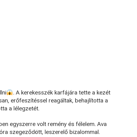
lni
. A kerekesszék karfájára tette a kezét
n, erőfeszítéssel reagáltak, behajlította a
ta a lélegzetét.
iben egyszerre volt remény és félelem. Ava
róra szegeződött, leszerelő bizalommal.