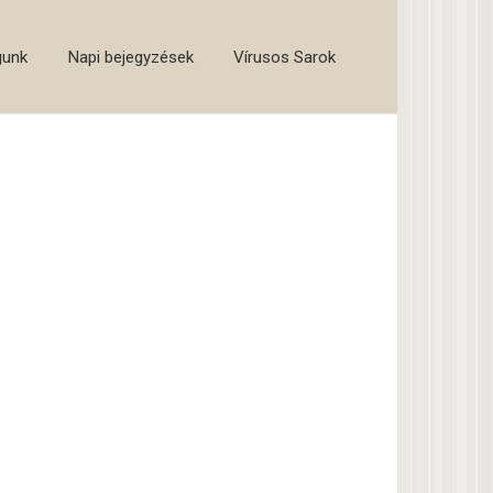
gunk
Napi bejegyzések
Vírusos Sarok