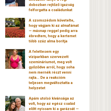
dobozban rejtőző igazság
felforgatta a családunkat
A szomszédom követelte,
hogy vágjam ki az almafámat
— másnap reggel pedig arra
ébredtem, hogy a kertemet
több száz alma borítja
A felettesem egy
víziparkban szervezett
szemináriumot, meg volt
győződve arról, hogy soha
nem mernék részt venni
rajta… De a reakcióm
teljesen megváltoztatta a
helyzetet
Apám utolsó kívánsága az
volt, hogy az egész család
előtt nyissam ki a garázsát —