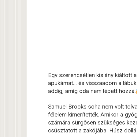
Egy szerencsétlen kislány kiáltott
apukámat… és visszaadom a lábukat
addig, amíg oda nem lépett hozzá.
Samuel Brooks soha nem volt tolva
félelem kimerítették. Amikor a gyó
számára sürgősen szükséges kezel
csúsztatott a zakójába. Húsz dollá