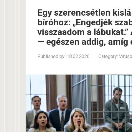
Egy szerencsétlen kislán
bíróhoz: „Engedjék sz
visszaadom a lábukat.” 
— egészen addig, amíg 
Published by:
18.02.2026
Category:
Vírus