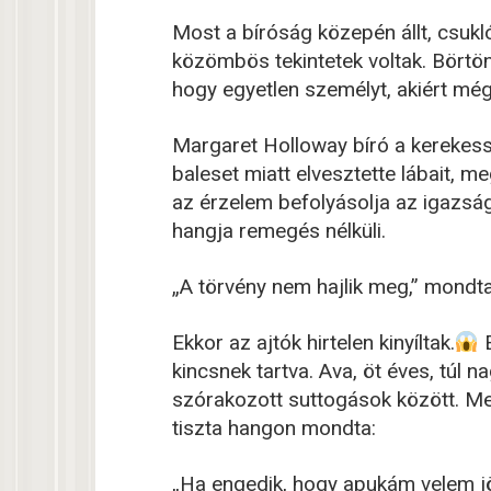
Most a bíróság közepén állt, csukló
közömbös tekintetek voltak. Börtön
hogy egyetlen személyt, akiért még
Margaret Holloway bíró a kerekess
baleset miatt elvesztette lábait,
az érzelem befolyásolja az igazság
hangja remegés nélküli.
„A törvény nem hajlik meg,” mondta
Ekkor az ajtók hirtelen kinyíltak.
E
kincsnek tartva. Ava, öt éves, túl n
szórakozott suttogások között. Megá
tiszta hangon mondta:
„Ha engedik, hogy apukám velem jö