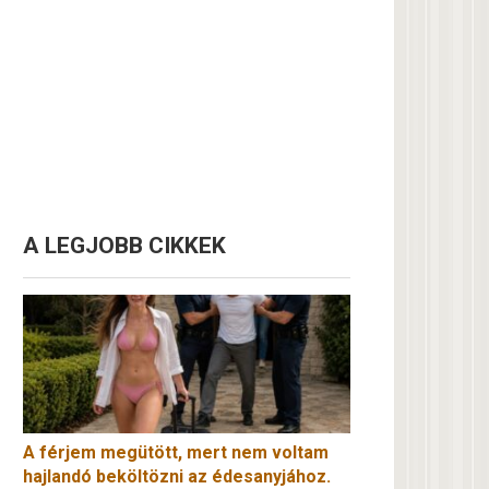
A LEGJOBB CIKKEK
A férjem megütött, mert nem voltam
hajlandó beköltözni az édesanyjához.