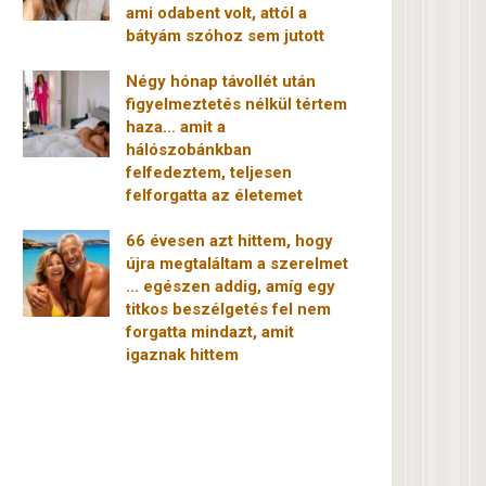
ami odabent volt, attól a
bátyám szóhoz sem jutott
Négy hónap távollét után
figyelmeztetés nélkül tértem
haza… amit a
hálószobánkban
felfedeztem, teljesen
felforgatta az életemet
66 évesen azt hittem, hogy
újra megtaláltam a szerelmet
… egészen addig, amíg egy
titkos beszélgetés fel nem
forgatta mindazt, amit
igaznak hittem