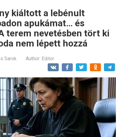
y kiáltott a lebénult
abadon apukámat… és
A terem nevetésben tört ki
oda nem lépett hozzá
os Sarok
Author:
Editor