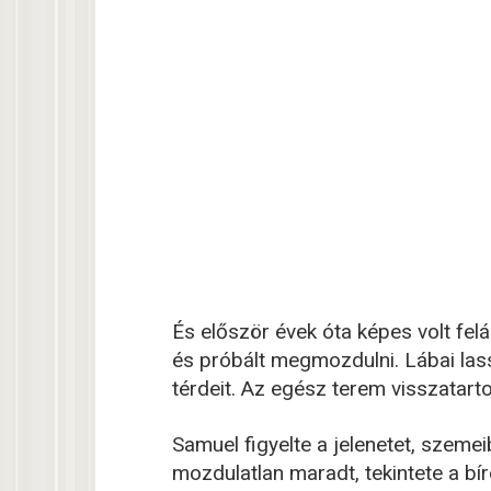
És először évek óta képes volt felál
és próbált megmozdulni. Lábai lassa
térdeit. Az egész terem visszatartot
Samuel figyelte a jelenetet, szeme
mozdulatlan maradt, tekintete a bí