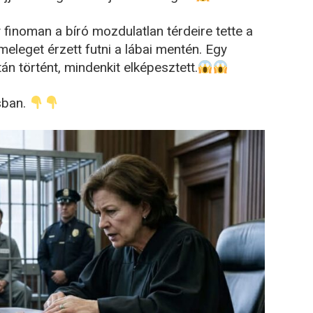
y finoman a bíró mozdulatlan térdeire tette a
meleget érzett futni a lábai mentén. Egy
án történt, mindenkit elképesztett.
sban.