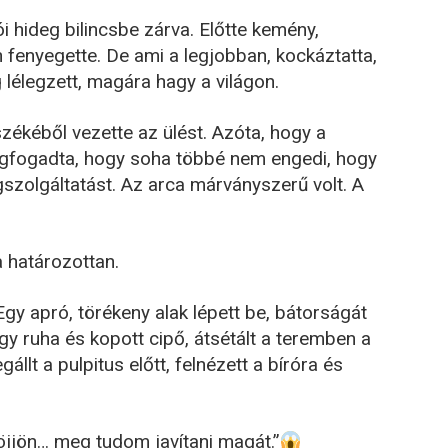
i hideg bilincsbe zárva. Előtte kemény,
 fenyegette. De ami a legjobban, kockáztatta,
 lélegzett, magára hagy a világon.
zékéből vezette az ülést. Azóta, hogy a
 megfogadta, hogy soha többé nem engedi, hogy
szolgáltatást. Az arca márványszerű volt. A
 határozottan.
gy apró, törékeny alak lépett be, bátorságát
agy ruha és kopott cipő, átsétált a teremben a
llt a pulpitus előtt, felnézett a bíróra és
jjön… meg tudom javítani magát.”