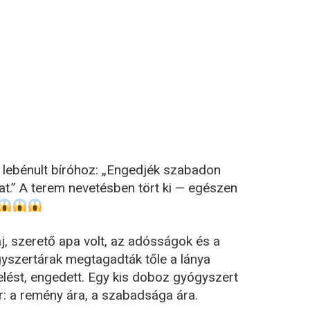
 a lebénult bíróhoz: „Engedjék szabadon
.” A terem nevetésben tört ki — egészen
j, szerető apa volt, az adósságok és a
gyszertárak megtagadták tőle a lánya
ést, engedett. Egy kis doboz gyógyszert
r: a remény ára, a szabadsága ára.