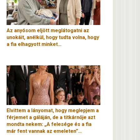
Az anyósom eljött meglátogatni az
unokáit, anélkül, hogy tudta volna, hogy
a fia elhagyott minket…
Elvittem a lányomat, hogy meglepjem a
férjemet a gáláján, de a titkárnője azt
mondta nekem: „A felesége és a fia
már fent vannak az emeleten”…