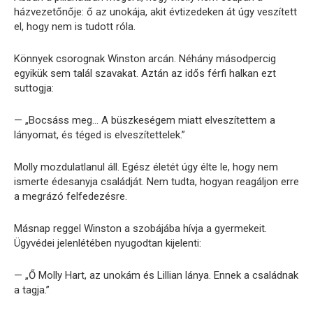
házvezetőnője: ő az unokája, akit évtizedeken át úgy veszített
el, hogy nem is tudott róla.
Könnyek csorognak Winston arcán. Néhány másodpercig
egyikük sem talál szavakat. Aztán az idős férfi halkan ezt
suttogja:
— „Bocsáss meg… A büszkeségem miatt elveszítettem a
lányomat, és téged is elveszítettelek.”
Molly mozdulatlanul áll. Egész életét úgy élte le, hogy nem
ismerte édesanyja családját. Nem tudta, hogyan reagáljon erre
a megrázó felfedezésre.
Másnap reggel Winston a szobájába hívja a gyermekeit.
Ügyvédei jelenlétében nyugodtan kijelenti:
— „Ő Molly Hart, az unokám és Lillian lánya. Ennek a családnak
a tagja.”