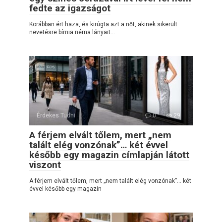
fedte az igazságot
Korábban ért haza, és kirúgta azt a nőt, akinek sikerült
nevetésre bírnia néma lányait…
Érdekes Tudni
0
29
A férjem elvált tőlem, mert „nem
talált elég vonzónak”… két évvel
később egy magazin címlapján látott
viszont
A férjem elvált tőlem, mert „nem talált elég vonzónak”… két
évvel később egy magazin