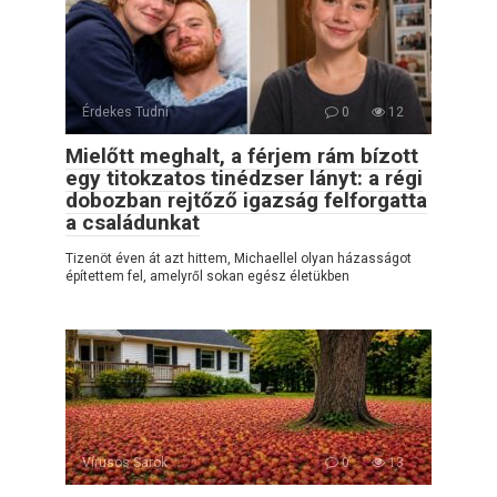
Érdekes Tudni
0
12
Mielőtt meghalt, a férjem rám bízott
egy titokzatos tinédzser lányt: a régi
dobozban rejtőző igazság felforgatta
a családunkat
Tizenöt éven át azt hittem, Michaellel olyan házasságot
építettem fel, amelyről sokan egész életükben
Vírusos Sarok
0
13