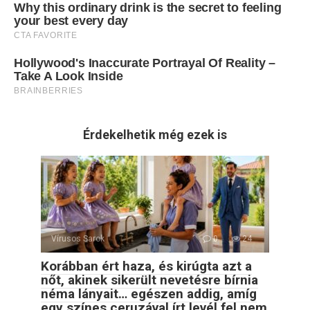
Érdekelhetik még ezek is
Vírusos Sarok
0
24
Korábban ért haza, és kirúgta azt a
nőt, akinek sikerült nevetésre bírnia
néma lányait… egészen addig, amíg
egy színes ceruzával írt levél fel nem