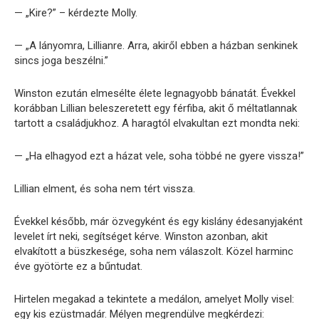
— „Kire?” – kérdezte Molly.
— „A lányomra, Lillianre. Arra, akiről ebben a házban senkinek
sincs joga beszélni.”
Winston ezután elmesélte élete legnagyobb bánatát. Évekkel
korábban Lillian beleszeretett egy férfiba, akit ő méltatlannak
tartott a családjukhoz. A haragtól elvakultan ezt mondta neki:
— „Ha elhagyod ezt a házat vele, soha többé ne gyere vissza!”
Lillian elment, és soha nem tért vissza.
Évekkel később, már özvegyként és egy kislány édesanyjaként
levelet írt neki, segítséget kérve. Winston azonban, akit
elvakított a büszkesége, soha nem válaszolt. Közel harminc
éve gyötörte ez a bűntudat.
Hirtelen megakad a tekintete a medálon, amelyet Molly visel:
egy kis ezüstmadár. Mélyen megrendülve megkérdezi: