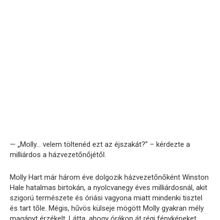
— „Molly… velem töltenéd ezt az éjszakát?” – kérdezte a
milliárdos a házvezetőnőjétől.
Molly Hart már három éve dolgozik házvezetőnőként Winston
Hale hatalmas birtokán, a nyolcvanegy éves milliárdosnál, akit
szigorú természete és óriási vagyona miatt mindenki tisztel
és tart tőle. Mégis, hűvös külseje mögött Molly gyakran mély
magányt érzékelt. Látta, ahogy órákon át régi fényképeket