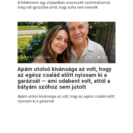
A felettesem egy víziparkban szervezett szemináriumot,
meg volt győződve arról, hogy soha nem mernék
Napi bejegyzések
0
419
Apám utolsó kívánsága az volt, hogy
az egész család előtt nyissam ki a
garázsát — ami odabent volt, attól a
bátyám szóhoz sem jutott
Apám utolsó kívánsága az volt, hogy az egész család előtt
nyissam ki a garázsát