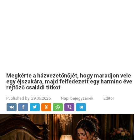
Megkérte a házvezetőnőjét, hogy maradjon vele
egy éjszakára, majd felfedezett egy harminc éve
rejtőző családi titkot
Published by:
29.06.2026
Napi bejegyzések
Editor