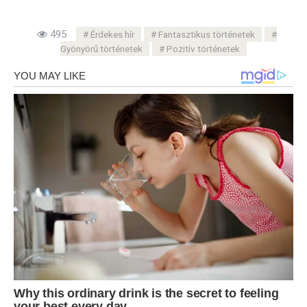
495
Érdekes hír
Fantasztikus történetek
Gyönyörű történetek
Pozitív történetek