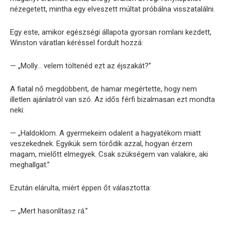
nézegetett, mintha egy elveszett múltat próbálna visszatalálni.
Egy este, amikor egészségi állapota gyorsan romlani kezdett,
Winston váratlan kéréssel fordult hozzá:
— „Molly… velem töltenéd ezt az éjszakát?”
A fiatal nő megdöbbent, de hamar megértette, hogy nem
illetlen ajánlatról van szó. Az idős férfi bizalmasan ezt mondta
neki:
— „Haldoklom. A gyermekeim odalent a hagyatékom miatt
veszekednek. Egyikük sem törődik azzal, hogyan érzem
magam, mielőtt elmegyek. Csak szükségem van valakire, aki
meghallgat.”
Ezután elárulta, miért éppen őt választotta:
— „Mert hasonlítasz rá.”