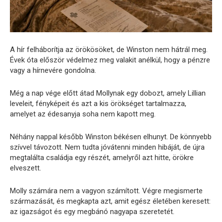
A hír felháborítja az örökösöket, de Winston nem hátrál meg.
Évek óta először védelmez meg valakit anélkül, hogy a pénzre
vagy a hírnevére gondolna.
Még a nap vége előtt átad Mollynak egy dobozt, amely Lillian
leveleit, fényképeit és azt a kis örökséget tartalmazza,
amelyet az édesanyja soha nem kapott meg.
Néhány nappal később Winston békésen elhunyt. De könnyebb
szívvel távozott. Nem tudta jóvátenni minden hibáját, de újra
megtalálta családja egy részét, amelyről azt hitte, örökre
elveszett.
Molly számára nem a vagyon számított. Végre megismerte
származását, és megkapta azt, amit egész életében keresett:
az igazságot és egy megbánó nagyapa szeretetét.