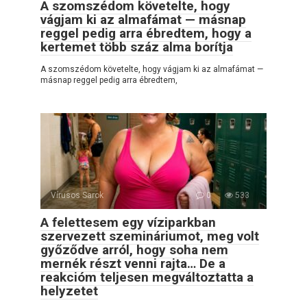
A szomszédom követelte, hogy
vágjam ki az almafámat — másnap
reggel pedig arra ébredtem, hogy a
kertemet több száz alma borítja
A szomszédom követelte, hogy vágjam ki az almafámat —
másnap reggel pedig arra ébredtem,
Vírusos Sarok
0
533
A felettesem egy víziparkban
szervezett szemináriumot, meg volt
győződve arról, hogy soha nem
mernék részt venni rajta… De a
reakcióm teljesen megváltoztatta a
helyzetet