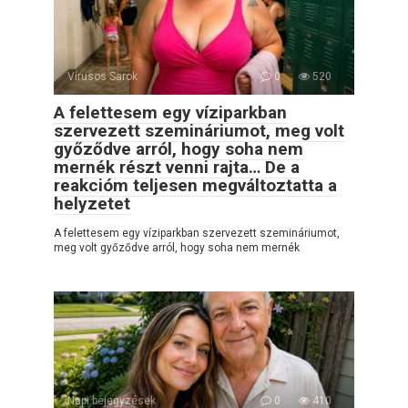
Vírusos Sarok
0
520
A felettesem egy víziparkban
szervezett szemináriumot, meg volt
győződve arról, hogy soha nem
mernék részt venni rajta… De a
reakcióm teljesen megváltoztatta a
helyzetet
A felettesem egy víziparkban szervezett szemináriumot,
meg volt győződve arról, hogy soha nem mernék
Napi bejegyzések
0
410