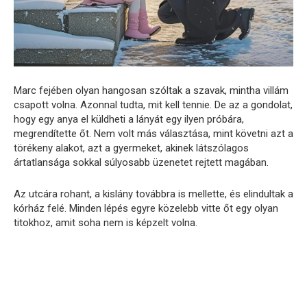
Marc fejében olyan hangosan szóltak a szavak, mintha villám
csapott volna. Azonnal tudta, mit kell tennie. De az a gondolat,
hogy egy anya el küldheti a lányát egy ilyen próbára,
megrendítette őt. Nem volt más választása, mint követni azt a
törékeny alakot, azt a gyermeket, akinek látszólagos
ártatlansága sokkal súlyosabb üzenetet rejtett magában.
Az utcára rohant, a kislány továbbra is mellette, és elindultak a
kórház felé. Minden lépés egyre közelebb vitte őt egy olyan
titokhoz, amit soha nem is képzelt volna.