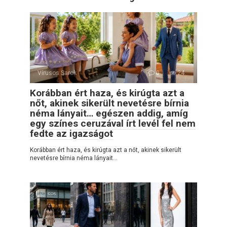
Vírusos Sarok
0
24
Korábban ért haza, és kirúgta azt a
nőt, akinek sikerült nevetésre bírnia
néma lányait… egészen addig, amíg
egy színes ceruzával írt levél fel nem
fedte az igazságot
Korábban ért haza, és kirúgta azt a nőt, akinek sikerült
nevetésre bírnia néma lányait…