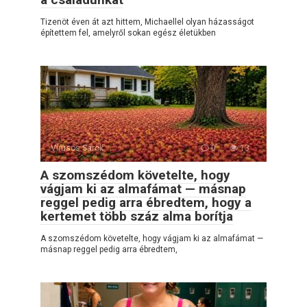
Tizenöt éven át azt hittem, Michaellel olyan házasságot
építettem fel, amelyről sokan egész életükben
Vírusos Sarok
0
13
A szomszédom követelte, hogy
vágjam ki az almafámat — másnap
reggel pedig arra ébredtem, hogy a
kertemet több száz alma borítja
A szomszédom követelte, hogy vágjam ki az almafámat —
másnap reggel pedig arra ébredtem,