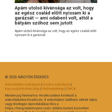
Apám utolsó kívánsága az volt, hogy
az egész család előtt nyissam ki a
garázsát — ami odabent volt, attól a
bátyám szóhoz sem jutott
Apám utolsó kívánsága az volt, hogy az egész család előtt
nyissam ki a garázsát
© 2026 NAGYON ÉRDEKES
Adatvédelmi szabályzat
|
Cookie-szabályzat
|
Kapcsolatfelvételi űrlap
|
Webhelytérkép
|
DMCA
Minden jog fenntartva. Hivatkozáskor kötelező a
weboldalunkra hivatkozni. A weboldalon található cikkek teljes
vagy részleges reprodukálása tilos a
https://hung.lealesrvauto.com/ oldalra mutató közvetlen