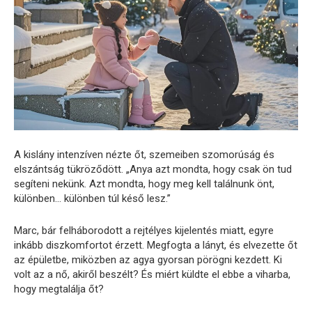
A kislány intenzíven nézte őt, szemeiben szomorúság és
elszántság tükröződött. „Anya azt mondta, hogy csak ön tud
segíteni nekünk. Azt mondta, hogy meg kell találnunk önt,
különben… különben túl késő lesz.”
Marc, bár felháborodott a rejtélyes kijelentés miatt, egyre
inkább diszkomfortot érzett. Megfogta a lányt, és elvezette őt
az épületbe, miközben az agya gyorsan pörögni kezdett. Ki
volt az a nő, akiről beszélt? És miért küldte el ebbe a viharba,
hogy megtalálja őt?