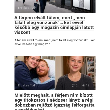
Érdekes Tudni
0
29
A férjem elvált tőlem, mert „nem
talált elég vonzónak”… két évvel
később egy magazin címlapján látott
viszont
A férjem elvált tőlem, mert „nem talált elég vonzónak”… két
évvel később egy magazin
Érdekes Tudni
0
12
Mielőtt meghalt, a férjem rám bízott
egy titokzatos tinédzser lányt: a régi
dobozban rejtőző igazság felforgatta
a családunkat