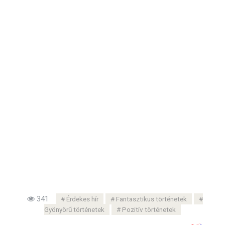
341
Érdekes hír
Fantasztikus történetek
Gyönyörű történetek
Pozitív történetek