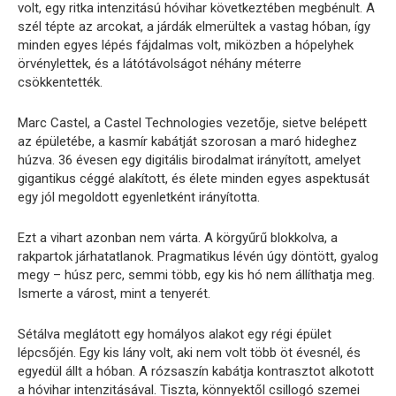
volt, egy ritka intenzitású hóvihar következtében megbénult. A
szél tépte az arcokat, a járdák elmerültek a vastag hóban, így
minden egyes lépés fájdalmas volt, miközben a hópelyhek
örvénylettek, és a látótávolságot néhány méterre
csökkentették.
Marc Castel, a Castel Technologies vezetője, sietve belépett
az épületébe, a kasmír kabátját szorosan a maró hideghez
húzva. 36 évesen egy digitális birodalmat irányított, amelyet
gigantikus céggé alakított, és élete minden egyes aspektusát
egy jól megoldott egyenletként irányította.
Ezt a vihart azonban nem várta. A körgyűrű blokkolva, a
rakpartok járhatatlanok. Pragmatikus lévén úgy döntött, gyalog
megy – húsz perc, semmi több, egy kis hó nem állíthatja meg.
Ismerte a várost, mint a tenyerét.
Sétálva meglátott egy homályos alakot egy régi épület
lépcsőjén. Egy kis lány volt, aki nem volt több öt évesnél, és
egyedül állt a hóban. A rózsaszín kabátja kontrasztot alkotott
a hóvihar intenzitásával. Tiszta, könnyektől csillogó szemei