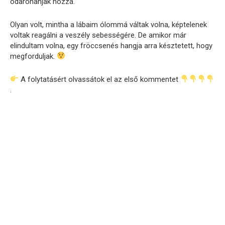
odarohanjak hozzá.
Olyan volt, mintha a lábaim ólommá váltak volna, képtelenek
voltak reagálni a veszély sebességére. De amikor már
elindultam volna, egy fröccsenés hangja arra késztetett, hogy
megforduljak.
A folytatásért olvassátok el az első kommentet
.