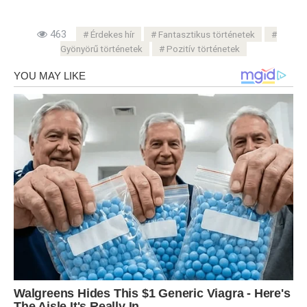
463
Érdekes hír
Fantasztikus történetek
Gyönyörű történetek
Pozitív történetek