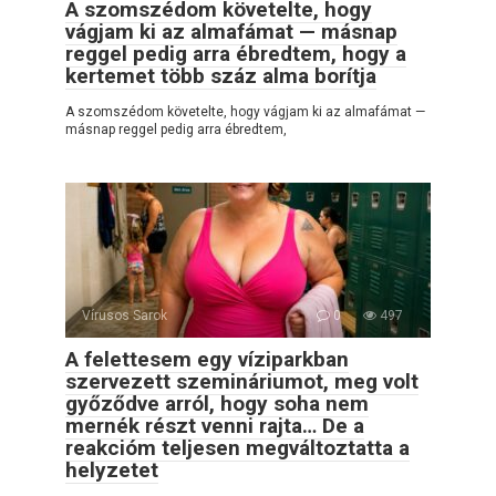
A szomszédom követelte, hogy
vágjam ki az almafámat — másnap
reggel pedig arra ébredtem, hogy a
kertemet több száz alma borítja
A szomszédom követelte, hogy vágjam ki az almafámat —
másnap reggel pedig arra ébredtem,
Vírusos Sarok
0
497
A felettesem egy víziparkban
szervezett szemináriumot, meg volt
győződve arról, hogy soha nem
mernék részt venni rajta… De a
reakcióm teljesen megváltoztatta a
helyzetet