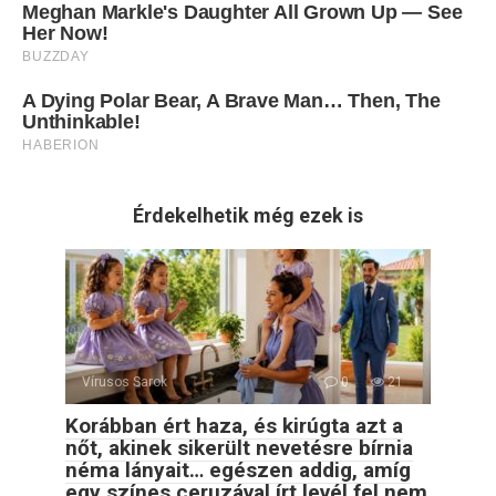
Érdekelhetik még ezek is
Vírusos Sarok
0
21
Korábban ért haza, és kirúgta azt a
nőt, akinek sikerült nevetésre bírnia
néma lányait… egészen addig, amíg
egy színes ceruzával írt levél fel nem