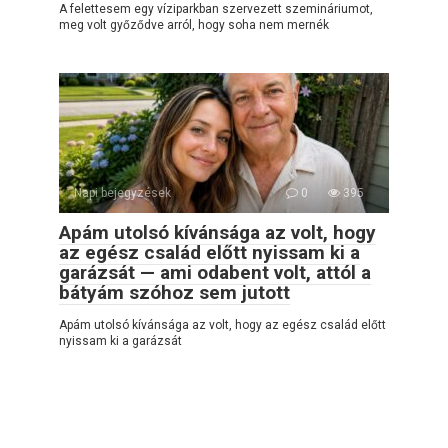
A felettesem egy víziparkban szervezett szemináriumot,
meg volt győződve arról, hogy soha nem mernék
Napi bejegyzések
0
395
Apám utolsó kívánsága az volt, hogy
az egész család előtt nyissam ki a
garázsát — ami odabent volt, attól a
bátyám szóhoz sem jutott
Apám utolsó kívánsága az volt, hogy az egész család előtt
nyissam ki a garázsát