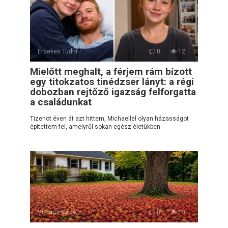
Érdekes Tudni
0
12
Mielőtt meghalt, a férjem rám bízott
egy titokzatos tinédzser lányt: a régi
dobozban rejtőző igazság felforgatta
a családunkat
Tizenöt éven át azt hittem, Michaellel olyan házasságot
építettem fel, amelyről sokan egész életükben
Vírusos Sarok
0
13