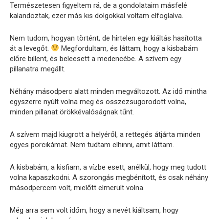
Természetesen figyeltem rá, de a gondolataim másfelé
kalandoztak, ezer más kis dolgokkal voltam elfoglalva.
Nem tudom, hogyan történt, de hirtelen egy kiáltás hasította
át a levegőt.
Megfordultam, és láttam, hogy a kisbabám
előre billent, és beleesett a medencébe. A szívem egy
pillanatra megállt.
Néhány másodperc alatt minden megváltozott. Az idő mintha
egyszerre nyúlt volna meg és összezsugorodott volna,
minden pillanat örökkévalóságnak tűnt.
A szívem majd kiugrott a helyéről, a rettegés átjárta minden
egyes porcikámat. Nem tudtam elhinni, amit láttam.
A kisbabám, a kisfiam, a vízbe esett, anélkül, hogy meg tudott
volna kapaszkodni. A szorongás megbénított, és csak néhány
másodpercem volt, mielőtt elmerült volna.
Még arra sem volt időm, hogy a nevét kiáltsam, hogy