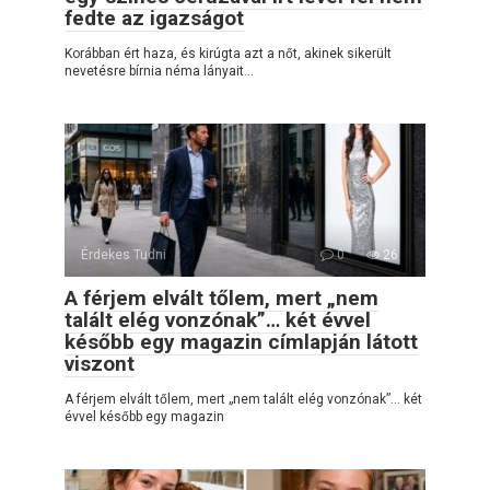
fedte az igazságot
Korábban ért haza, és kirúgta azt a nőt, akinek sikerült
nevetésre bírnia néma lányait…
Érdekes Tudni
0
26
A férjem elvált tőlem, mert „nem
talált elég vonzónak”… két évvel
később egy magazin címlapján látott
viszont
A férjem elvált tőlem, mert „nem talált elég vonzónak”… két
évvel később egy magazin