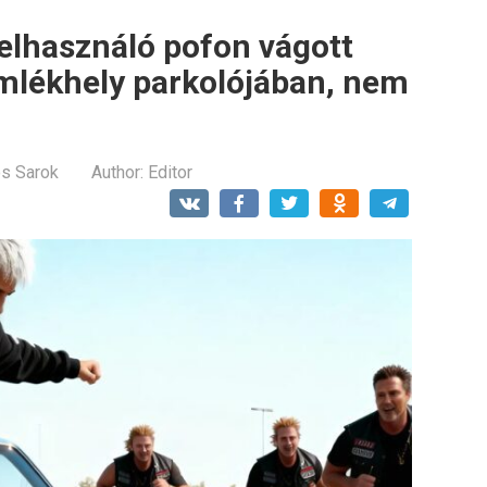
felhasználó pofon vágott
emlékhely parkolójában, nem
os Sarok
Author:
Editor