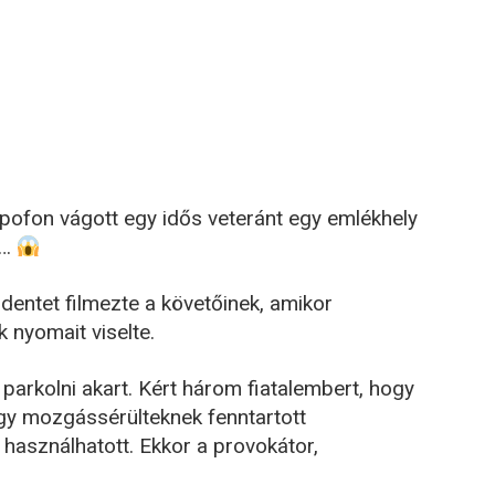
 pofon vágott egy idős veteránt egy emlékhely
ő…
dentet filmezte a követőinek, amikor
k nyomait viselte.
 parkolni akart. Kért három fiatalembert, hogy
egy mozgássérülteknek fenntartott
n használhatott. Ekkor a provokátor,