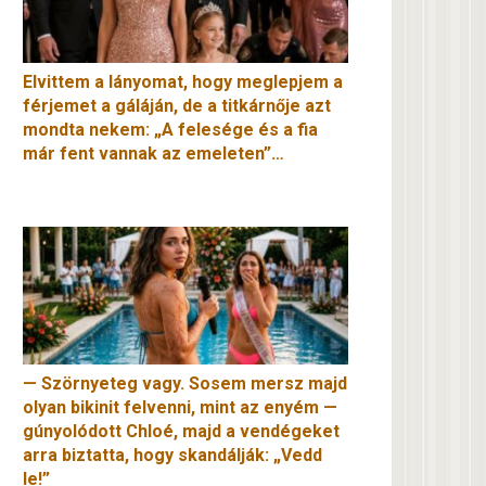
Elvittem a lányomat, hogy meglepjem a
férjemet a gáláján, de a titkárnője azt
mondta nekem: „A felesége és a fia
már fent vannak az emeleten”…
— Szörnyeteg vagy. Sosem mersz majd
olyan bikinit felvenni, mint az enyém —
gúnyolódott Chloé, majd a vendégeket
arra biztatta, hogy skandálják: „Vedd
le!”