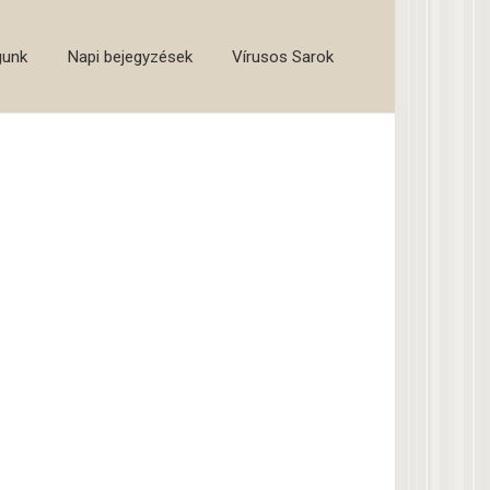
gunk
Napi bejegyzések
Vírusos Sarok