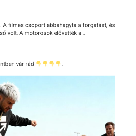
ve. A filmes csoport abbahagyta a forgatást, és
éső volt. A motorosok elővették a…
entben vár rád
.