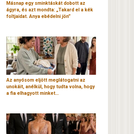
Másnap egy sminktáskát dobott az
ágyra, és azt mondta: „Takard el a kék
foltjaidat. Anya ebédelni jön”
Az anyósom eljött meglátogatni az
unokáit, anélkül, hogy tudta volna, hogy
a fia elhagyott minket…