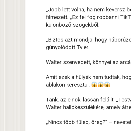
„Jobb lett volna, ha nem keversz be
filmezett. „Ez fel fog robbanni Tik
különböző szögekből.
„Biztos azt mondja, hogy háborúzot
gúnyolódott Tyler.
Walter szenvedett, könnyei az arcá
Amit ezek a hülyék nem tudtak, ho
ablakon keresztül.
Tank, az elnök, lassan felállt. „Tes
Walter hallókészülékére, amely átre
„Nincs több füled, öreg?” – nevetet