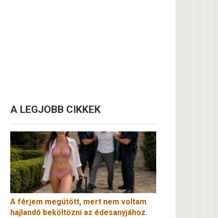
A LEGJOBB CIKKEK
A férjem megütött, mert nem voltam
hajlandó beköltözni az édesanyjához.