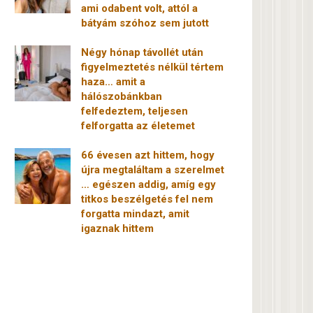
ami odabent volt, attól a
bátyám szóhoz sem jutott
Négy hónap távollét után
figyelmeztetés nélkül tértem
haza… amit a
hálószobánkban
felfedeztem, teljesen
felforgatta az életemet
66 évesen azt hittem, hogy
újra megtaláltam a szerelmet
… egészen addig, amíg egy
titkos beszélgetés fel nem
forgatta mindazt, amit
igaznak hittem