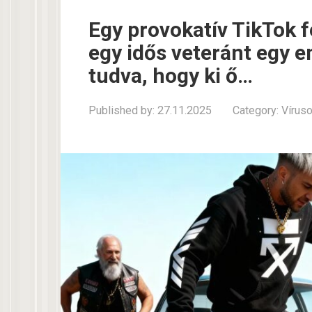
Egy provokatív TikTok 
egy idős veteránt egy 
tudva, hogy ki ő…
Published by:
27.11.2025
Category:
Vírus