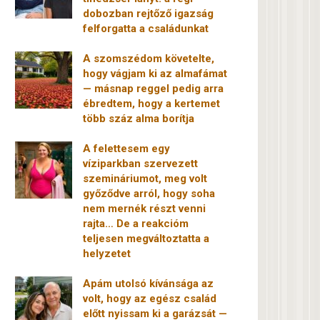
dobozban rejtőző igazság
felforgatta a családunkat
A szomszédom követelte,
hogy vágjam ki az almafámat
— másnap reggel pedig arra
ébredtem, hogy a kertemet
több száz alma borítja
A felettesem egy
víziparkban szervezett
szemináriumot, meg volt
győződve arról, hogy soha
nem mernék részt venni
rajta… De a reakcióm
teljesen megváltoztatta a
helyzetet
Apám utolsó kívánsága az
volt, hogy az egész család
előtt nyissam ki a garázsát —