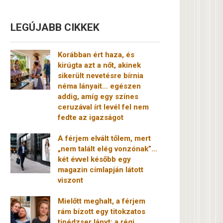
LEGÚJABB CIKKEK
Korábban ért haza, és
kirúgta azt a nőt, akinek
sikerült nevetésre bírnia
néma lányait… egészen
addig, amíg egy színes
ceruzával írt levél fel nem
fedte az igazságot
A férjem elvált tőlem, mert
„nem talált elég vonzónak”…
két évvel később egy
magazin címlapján látott
viszont
Mielőtt meghalt, a férjem
rám bízott egy titokzatos
tinédzser lányt: a régi