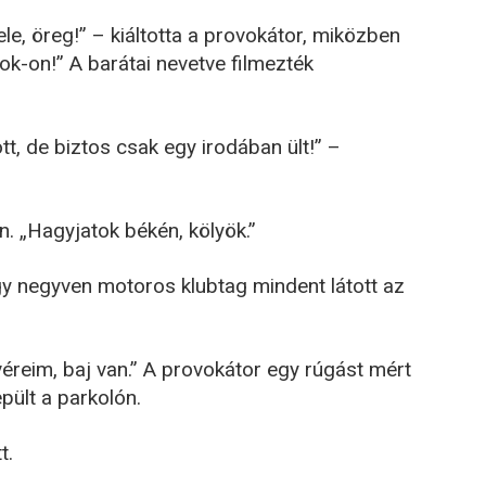
le, öreg!” – kiáltotta a provokátor, miközben
Tok-on!” A barátai nevetve filmezték
t, de biztos csak egy irodában ült!” –
n. „Hagyjatok békén, kölyök.”
gy negyven motoros klubtag mindent látott az
tvéreim, baj van.” A provokátor egy rúgást mért
pült a parkolón.
t.