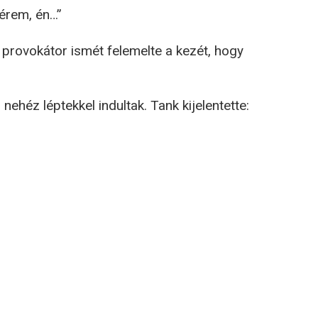
Kérem, én…”
A provokátor ismét felemelte a kezét, hogy
nehéz léptekkel indultak. Tank kijelentette: