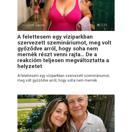
Vírusos Sarok
0
533
A felettesem egy víziparkban
szervezett szemináriumot, meg volt
győződve arról, hogy soha nem
mernék részt venni rajta… De a
reakcióm teljesen megváltoztatta a
helyzetet
A felettesem egy víziparkban szervezett szemináriumot,
meg volt győződve arról, hogy soha nem mernék
Napi bejegyzések
0
419