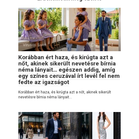
Vírusos Sarok
0
24
Korábban ért haza, és kirúgta azt a
nőt, akinek sikerült nevetésre bírnia
néma lányait… egészen addig, amíg
egy színes ceruzával írt levél fel nem
fedte az igazságot
Korábban ért haza, és kirúgta azt a nőt, akinek sikerült
nevetésre bírnia néma lányait…