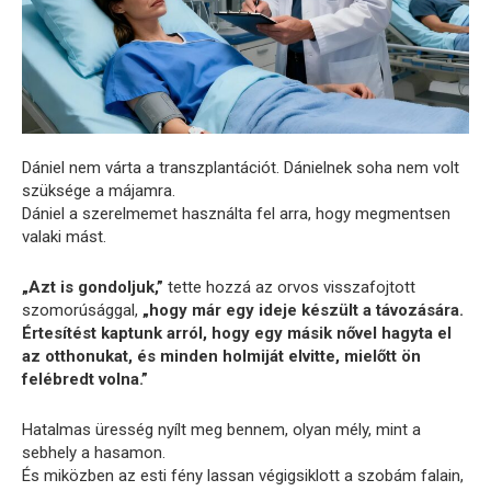
Dániel nem várta a transzplantációt. Dánielnek soha nem volt
szüksége a májamra.
Dániel a szerelmemet használta fel arra, hogy megmentsen
valaki mást.
„Azt is gondoljuk,”
tette hozzá az orvos visszafojtott
szomorúsággal,
„hogy már egy ideje készült a távozására.
Értesítést kaptunk arról, hogy egy másik nővel hagyta el
az otthonukat, és minden holmiját elvitte, mielőtt ön
felébredt volna.”
Hatalmas üresség nyílt meg bennem, olyan mély, mint a
sebhely a hasamon.
És miközben az esti fény lassan végigsiklott a szobám falain,