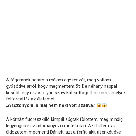
A férjemnek adtam a májam egy részét, meg voltam
győződve arról, hogy megmentem őt. De néhány nappal
később egy orvos olyan szavakat suttogott nekem, amelyek
felforgatták az életemet:
„Asszonyom, a máj nem neki volt szánva.”
A kórház fluoreszkáló lámpái zúgtak fölöttem, még mindig
legyengülve az adományozó műtét után. Azt hittem, az
áldozatom megmenti Dánielt, azt a férfit, akit tizenkét éve