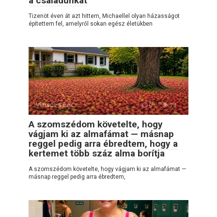
a családunkat
Tizenöt éven át azt hittem, Michaellel olyan házasságot
építettem fel, amelyről sokan egész életükben
Vírusos Sarok
0
13
A szomszédom követelte, hogy
vágjam ki az almafámat — másnap
reggel pedig arra ébredtem, hogy a
kertemet több száz alma borítja
A szomszédom követelte, hogy vágjam ki az almafámat —
másnap reggel pedig arra ébredtem,