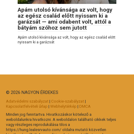
Apám utolsó kívánsága az volt, hogy
az egész család előtt nyissam ki a
garázsát — ami odabent volt, attól a
bátyám szóhoz sem jutott
Apám utolsó kívánsága az volt, hogy az egész család előtt
nyissam ki a garázsát
© 2026 NAGYON ÉRDEKES
Adatvédelmi szabályzat
|
Cookie-szabályzat
|
Kapcsolatfelvételi űrlap
|
Webhelytérkép
|
DMCA
Minden jog fenntartva. Hivatkozáskor kötelező a
weboldalunkra hivatkozni. A weboldalon található cikkek teljes
vagy részleges reprodukálása tilos a
https://hung.lealesrvauto.com/ oldalra mutató közvetlen