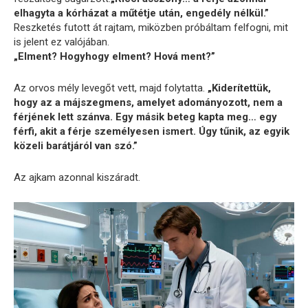
elhagyta a kórházat a műtétje után, engedély nélkül.”
Reszketés futott át rajtam, miközben próbáltam felfogni, mit
is jelent ez valójában.
„Elment? Hogyhogy elment? Hová ment?”
Az orvos mély levegőt vett, majd folytatta.
„Kiderítettük,
hogy az a májszegmens, amelyet adományozott, nem a
férjének lett szánva. Egy másik beteg kapta meg… egy
férfi, akit a férje személyesen ismert. Úgy tűnik, az egyik
közeli barátjáról van szó.”
Az ajkam azonnal kiszáradt.