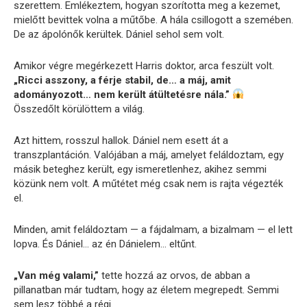
szerettem. Emlékeztem, hogyan szorította meg a kezemet,
mielőtt bevittek volna a műtőbe. A hála csillogott a szemében.
De az ápolónők kerültek. Dániel sehol sem volt.
Amikor végre megérkezett Harris doktor, arca feszült volt.
„Ricci asszony, a férje stabil, de… a máj, amit
adományozott… nem került átültetésre nála.”
Összedőlt körülöttem a világ.
Azt hittem, rosszul hallok. Dániel nem esett át a
transzplantáción. Valójában a máj, amelyet feláldoztam, egy
másik beteghez került, egy ismeretlenhez, akihez semmi
közünk nem volt. A műtétet még csak nem is rajta végezték
el.
Minden, amit feláldoztam — a fájdalmam, a bizalmam — el lett
lopva. És Dániel… az én Dánielem… eltűnt.
„Van még valami,”
tette hozzá az orvos, de abban a
pillanatban már tudtam, hogy az életem megrepedt. Semmi
sem lesz többé a régi.