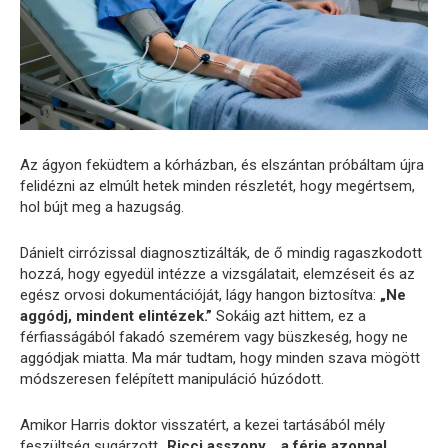
Az ágyon feküdtem a kórházban, és elszántan próbáltam újra
felidézni az elmúlt hetek minden részletét, hogy megértsem,
hol bújt meg a hazugság.
Dánielt cirrózissal diagnosztizálták, de ő mindig ragaszkodott
hozzá, hogy egyedül intézze a vizsgálatait, elemzéseit és az
egész orvosi dokumentációját, lágy hangon biztosítva:
„Ne
aggódj, mindent elintézek.”
Sokáig azt hittem, ez a
férfiasságából fakadó szemérem vagy büszkeség, hogy ne
aggódjak miatta. Ma már tudtam, hogy minden szava mögött
módszeresen felépített manipuláció húzódott.
Amikor Harris doktor visszatért, a kezei tartásából mély
feszültség sugárzott.
„Ricci asszony… a férje azonnal