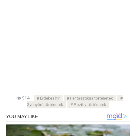
914
Érdekes hír
Fantasztikus történetek
Gyönyörű történetek
Pozitív történetek