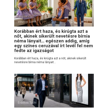
Vírusos Sarok
0
24
Korábban ért haza, és kirúgta azt a
nőt, akinek sikerült nevetésre bírnia
néma lányait… egészen addig, amíg
egy színes ceruzával írt levél fel nem
fedte az igazságot
Korábban ért haza, és kirúgta azt a nőt, akinek sikerült
nevetésre bírnia néma lányait…
Érdekes Tudni
0
29