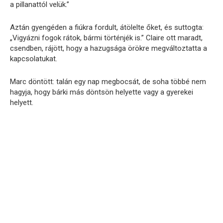
a pillanattól velük.”
Aztán gyengéden a fiúkra fordult, átölelte őket, és suttogta:
„Vigyázni fogok rátok, bármi történjék is.” Claire ott maradt,
csendben, rájött, hogy a hazugsága örökre megváltoztatta a
kapcsolatukat.
Marc döntött: talán egy nap megbocsát, de soha többé nem
hagyja, hogy bárki más döntsön helyette vagy a gyerekei
helyett.