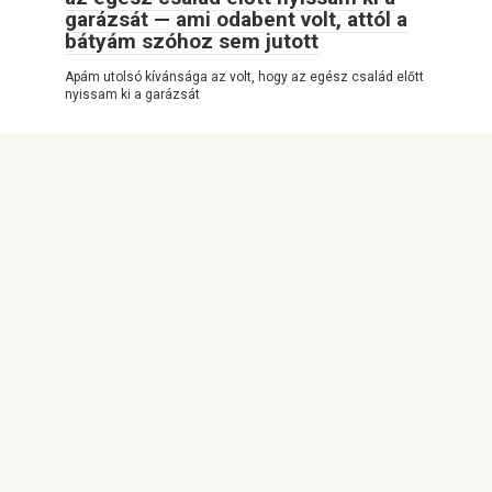
garázsát — ami odabent volt, attól a
bátyám szóhoz sem jutott
Apám utolsó kívánsága az volt, hogy az egész család előtt
nyissam ki a garázsát
© 2026 NAGYON ÉRDEKES
Adatvédelmi szabályzat
|
Cookie-szabályzat
|
Kapcsolatfelvételi űrlap
|
Webhelytérkép
|
DMCA
Minden jog fenntartva. Hivatkozáskor kötelező a
weboldalunkra hivatkozni. A weboldalon található cikkek teljes
vagy részleges reprodukálása tilos a
https://hung.lealesrvauto.com/ oldalra mutató közvetlen
hivatkozás nélkül. A szerzői jogokat megsértőket ennek
megfelelően büntetőeljárás alá vonjuk.