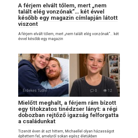
A férjem elvált tőlem, mert „nem
talált elég vonzónak”… két évvel
később egy magazin címlapján látott
viszont
A férjem elvált tőlem, mert „nem talált elég vonzónak”… két
évvel később egy magazin
Érdekes Tudni
0
12
Mielőtt meghalt, a férjem rám bízott
egy titokzatos tinédzser lányt: a régi
dobozban rejtőző igazság felforgatta
a családunkat
Tizenöt éven át azt hittem, Michaellel olyan házasságot
építettem fel, amelyről sokan egész életükben