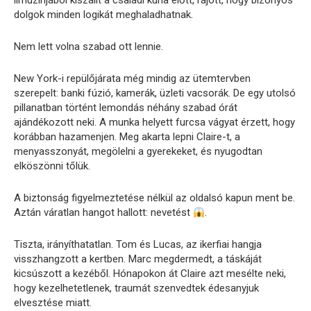
limuzinjából kiszállt a családi kúria előtt, rájött, hogy bizonyos
dolgok minden logikát meghaladhatnak.
Nem lett volna szabad ott lennie.
New York-i repülőjárata még mindig az ütemtervben
szerepelt: banki fúzió, kamerák, üzleti vacsorák. De egy utolsó
pillanatban történt lemondás néhány szabad órát
ajándékozott neki. A munka helyett furcsa vágyat érzett, hogy
korábban hazamenjen. Meg akarta lepni Claire-t, a
menyasszonyát, megölelni a gyerekeket, és nyugodtan
elköszönni tőlük.
A biztonság figyelmeztetése nélkül az oldalsó kapun ment be.
Aztán váratlan hangot hallott: nevetést
.
Tiszta, irányíthatatlan. Tom és Lucas, az ikerfiai hangja
visszhangzott a kertben. Marc megdermedt, a táskáját
kicsúszott a kezéből. Hónapokon át Claire azt mesélte neki,
hogy kezelhetetlenek, traumát szenvedtek édesanyjuk
elvesztése miatt.