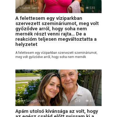
Vírusos Sarok
0
533
A felettesem egy víziparkban
szervezett szemináriumot, meg volt
győződve arról, hogy soha nem
mernék részt venni rajta… De a
reakcióm teljesen megváltoztatta a
helyzetet
A felettesem egy víziparkban szervezett szemináriumot,
meg volt győződve arról, hogy soha nem mernék
Napi bejegyzések
0
419
Apám utolsó kívánsága az volt, hogy
az egész család előtt nyissam ki a