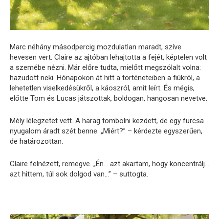
Marc néhány másodpercig mozdulatlan maradt, szíve
hevesen vert. Claire az ajtóban lehajtotta a fejét, képtelen volt
a szemébe nézni. Már előre tudta, mielőtt megszólalt volna:
hazudott neki. Hónapokon át hitt a történeteiben a fiúkról, a
lehetetlen viselkedésükről, a káoszról, amit leírt. És mégis,
előtte Tom és Lucas játszottak, boldogan, hangosan nevetve.
Mély lélegzetet vett. A harag tombolni kezdett, de egy furcsa
nyugalom áradt szét benne. „Miért?” – kérdezte egyszerűen,
de határozottan.
Claire felnézett, remegve. „Én… azt akartam, hogy koncentrálj…
azt hittem, túl sok dolgod van…” – suttogta.