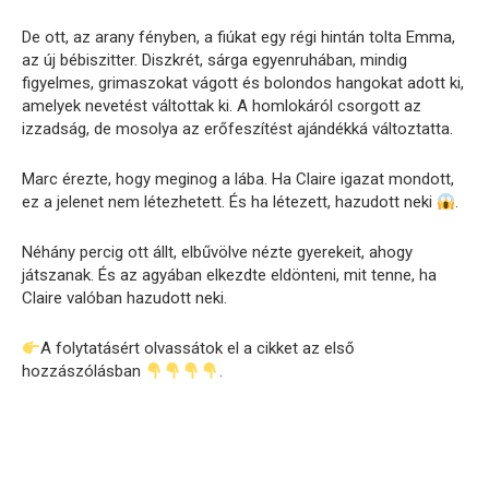
De ott, az arany fényben, a fiúkat egy régi hintán tolta Emma,
az új bébiszitter. Diszkrét, sárga egyenruhában, mindig
figyelmes, grimaszokat vágott és bolondos hangokat adott ki,
amelyek nevetést váltottak ki. A homlokáról csorgott az
izzadság, de mosolya az erőfeszítést ajándékká változtatta.
Marc érezte, hogy meginog a lába. Ha Claire igazat mondott,
ez a jelenet nem létezhetett. És ha létezett, hazudott neki
.
Néhány percig ott állt, elbűvölve nézte gyerekeit, ahogy
játszanak. És az agyában elkezdte eldönteni, mit tenne, ha
Claire valóban hazudott neki.
A folytatásért olvassátok el a cikket az első
hozzászólásban
.