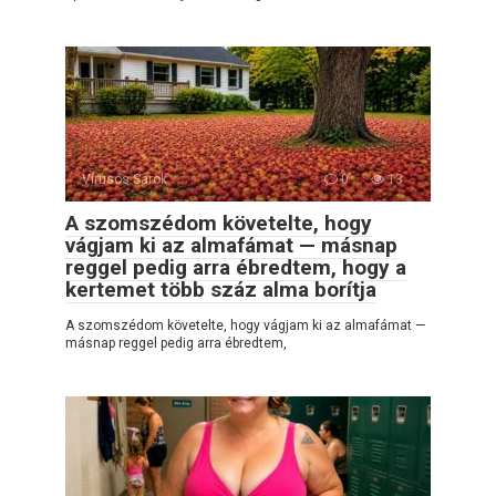
Vírusos Sarok
0
13
A szomszédom követelte, hogy
vágjam ki az almafámat — másnap
reggel pedig arra ébredtem, hogy a
kertemet több száz alma borítja
A szomszédom követelte, hogy vágjam ki az almafámat —
másnap reggel pedig arra ébredtem,