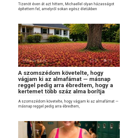
Tizenöt éven át azt hittem, Michaellel olyan házasságot
építettem fel, amelyről sokan egész életükben
Vírusos Sarok
0
13
A szomszédom követelte, hogy
vágjam ki az almafámat — másnap
reggel pedig arra ébredtem, hogy a
kertemet több száz alma borítja
A szomszédom követelte, hogy vágjam ki az almafámat —
másnap reggel pedig arra ébredtem,