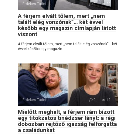
Érdekes Tudni
0
29
A férjem elvált tőlem, mert „nem
talált elég vonzónak”… két évvel
később egy magazin címlapján látott
viszont
A férjem elvált tőlem, mert „nem talált elég vonzónak”… két
évvel később egy magazin
Érdekes Tudni
0
12
Mielőtt meghalt, a férjem rám bízott
egy titokzatos tinédzser lányt: a régi
dobozban rejtőző igazság felforgatta
a családunkat