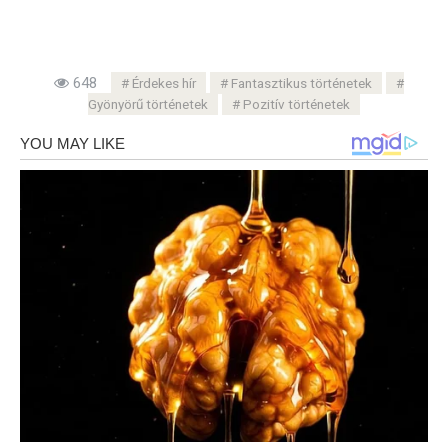
648
Érdekes hír
Fantasztikus történetek
Gyönyörű történetek
Pozitív történetek