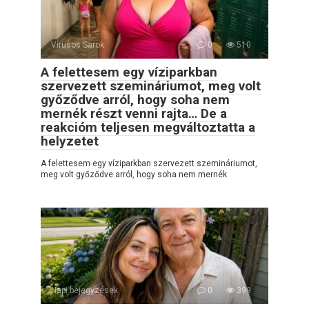
Vírusos Sarok
0
510
A felettesem egy víziparkban
szervezett szemináriumot, meg volt
győződve arról, hogy soha nem
mernék részt venni rajta… De a
reakcióm teljesen megváltoztatta a
helyzetet
A felettesem egy víziparkban szervezett szemináriumot,
meg volt győződve arról, hogy soha nem mernék
Napi bejegyzések
0
399