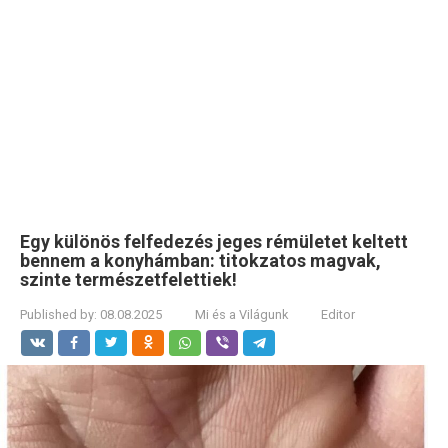
Egy különös felfedezés jeges rémületet keltett
bennem a konyhámban: titokzatos magvak,
szinte természetfelettiek!
Published by:
08.08.2025
Mi és a Világunk
Editor