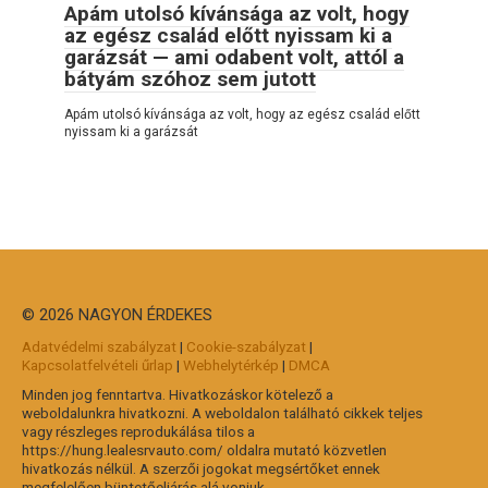
Apám utolsó kívánsága az volt, hogy
az egész család előtt nyissam ki a
garázsát — ami odabent volt, attól a
bátyám szóhoz sem jutott
Apám utolsó kívánsága az volt, hogy az egész család előtt
nyissam ki a garázsát
© 2026 NAGYON ÉRDEKES
Adatvédelmi szabályzat
|
Cookie-szabályzat
|
Kapcsolatfelvételi űrlap
|
Webhelytérkép
|
DMCA
Minden jog fenntartva. Hivatkozáskor kötelező a
weboldalunkra hivatkozni. A weboldalon található cikkek teljes
vagy részleges reprodukálása tilos a
https://hung.lealesrvauto.com/ oldalra mutató közvetlen
hivatkozás nélkül. A szerzői jogokat megsértőket ennek
megfelelően büntetőeljárás alá vonjuk.