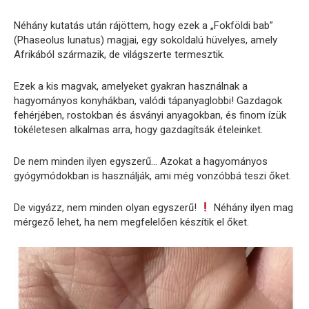
Néhány kutatás után rájöttem, hogy ezek a „Fokföldi bab”
(Phaseolus lunatus) magjai, egy sokoldalú hüvelyes, amely
Afrikából származik, de világszerte termesztik.
Ezek a kis magvak, amelyeket gyakran használnak a
hagyományos konyhákban, valódi tápanyaglobbi! Gazdagok
fehérjében, rostokban és ásványi anyagokban, és finom ízük
tökéletesen alkalmas arra, hogy gazdagítsák ételeinket.
De nem minden ilyen egyszerű… Azokat a hagyományos
gyógymódokban is használják, ami még vonzóbbá teszi őket.
De vigyázz, nem minden olyan egyszerű!
Néhány ilyen mag
mérgező lehet, ha nem megfelelően készítik el őket.