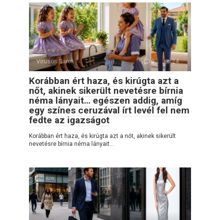
Vírusos Sarok
0
24
Korábban ért haza, és kirúgta azt a
nőt, akinek sikerült nevetésre bírnia
néma lányait… egészen addig, amíg
egy színes ceruzával írt levél fel nem
fedte az igazságot
Korábban ért haza, és kirúgta azt a nőt, akinek sikerült
nevetésre bírnia néma lányait…