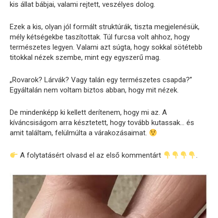
kis állat bábjai, valami rejtett, veszélyes dolog.
Ezek a kis, olyan jól formált struktúrák, tiszta megjelenésük,
mély kétségekbe taszítottak. Túl furcsa volt ahhoz, hogy
természetes legyen. Valami azt súgta, hogy sokkal sötétebb
titokkal nézek szembe, mint egy egyszerű mag.
„Rovarok? Lárvák? Vagy talán egy természetes csapda?”
Egyáltalán nem voltam biztos abban, hogy mit nézek.
De mindenképp ki kellett derítenem, hogy mi az. A
kíváncsiságom arra késztetett, hogy tovább kutassak… és
amit találtam, felülmúlta a várakozásaimat.
A folytatásért olvasd el az első kommentárt
.