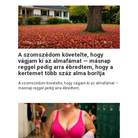
Vírusos Sarok
0
13
A szomszédom követelte, hogy
vágjam ki az almafámat — másnap
reggel pedig arra ébredtem, hogy a
kertemet több száz alma borítja
A szomszédom követelte, hogy vágjam ki az almafámat —
másnap reggel pedig arra ébredtem,