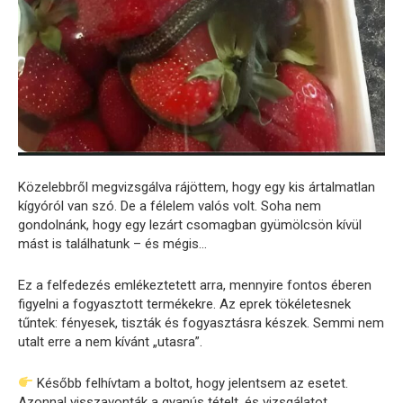
Közelebbről megvizsgálva rájöttem, hogy egy kis ártalmatlan
kígyóról van szó. De a félelem valós volt. Soha nem
gondolnánk, hogy egy lezárt csomagban gyümölcsön kívül
mást is találhatunk – és mégis…
Ez a felfedezés emlékeztetett arra, mennyire fontos éberen
figyelni a fogyasztott termékekre. Az eprek tökéletesnek
tűntek: fényesek, tiszták és fogyasztásra készek. Semmi nem
utalt erre a nem kívánt „utasra”.
Később felhívtam a boltot, hogy jelentsem az esetet.
Azonnal visszavonták a gyanús tételt, és vizsgálatot