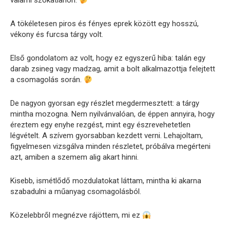
valami szokatlanon.
A tökéletesen piros és fényes eprek között egy hosszú,
vékony és furcsa tárgy volt.
Első gondolatom az volt, hogy ez egyszerű hiba: talán egy
darab zsineg vagy madzag, amit a bolt alkalmazottja felejtett
a csomagolás során.
De nagyon gyorsan egy részlet megdermesztett: a tárgy
mintha mozogna. Nem nyilvánvalóan, de éppen annyira, hogy
éreztem egy enyhe rezgést, mint egy észrevehetetlen
légvételt. A szívem gyorsabban kezdett verni. Lehajoltam,
figyelmesen vizsgálva minden részletet, próbálva megérteni
azt, amiben a szemem alig akart hinni.
Kisebb, ismétlődő mozdulatokat láttam, mintha ki akarna
szabadulni a műanyag csomagolásból.
Közelebbről megnézve rájöttem, mi ez