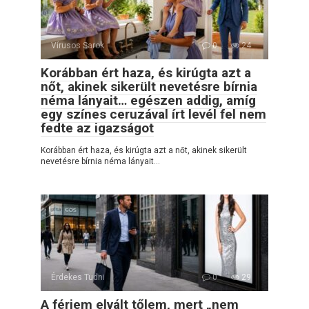
Vírusos Sarok
0
24
Korábban ért haza, és kirúgta azt a
nőt, akinek sikerült nevetésre bírnia
néma lányait… egészen addig, amíg
egy színes ceruzával írt levél fel nem
fedte az igazságot
Korábban ért haza, és kirúgta azt a nőt, akinek sikerült
nevetésre bírnia néma lányait…
Érdekes Tudni
0
29
A férjem elvált tőlem, mert „nem