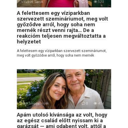
Vírusos Sarok
0
523
A felettesem egy víziparkban
szervezett szemináriumot, meg volt
győződve arról, hogy soha nem
mernék részt venni rajta… De a
reakcióm teljesen megváltoztatta a
helyzetet
A felettesem egy víziparkban szervezett szemináriumot,
meg volt győződve arról, hogy soha nem mernék
Napi bejegyzések
0
414
Apám utolsó kívánsága az volt, hogy
az egész család előtt nyissam ki a
garázsát — ami odabent volt, attól a