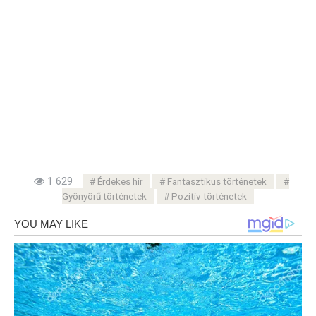
1 629
Érdekes hír
Fantasztikus történetek
Gyönyörű történetek
Pozitív történetek