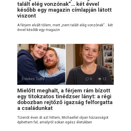
talált elég vonzónak”… két évvel
később egy magazin címlapján látott
viszont
A férjem elvált tőlem, mert „nem talált elég vonzónak”… két
évvel később egy magazin
Érdekes Tudni
0
12
Mielőtt meghalt, a férjem rám bízott
egy titokzatos tinédzser lányt: a régi
dobozban rejtőző igazság felforgatta
a családunkat
Tizenöt éven át azt hittem, Michaellel olyan házasságot
építettem fel, amelyről sokan egész életükben