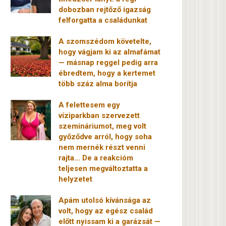
dobozban rejtőző igazság
felforgatta a családunkat
A szomszédom követelte,
hogy vágjam ki az almafámat
— másnap reggel pedig arra
ébredtem, hogy a kertemet
több száz alma borítja
A felettesem egy
víziparkban szervezett
szemináriumot, meg volt
győződve arról, hogy soha
nem mernék részt venni
rajta… De a reakcióm
teljesen megváltoztatta a
helyzetet
Apám utolsó kívánsága az
volt, hogy az egész család
előtt nyissam ki a garázsát —