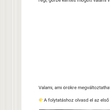
régi, görbe kerítés mögött valami v
Valami, ami örökre megváltoztathat
A folytatáshoz olvasd el az els