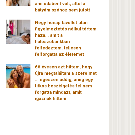
ami odabent volt, attól a
bátyám szóhoz sem jutott
Négy hónap távollét után
figyelmeztetés nélkül tértem
haza… amit a
hálószobánkban
felfedeztem, teljesen
felforgatta az életemet
66 évesen azt hittem, hogy
újra megtaláltam a szerelmet
… egészen addig, amíg egy
titkos beszélgetés fel nem
forgatta mindazt, amit
igaznak hittem