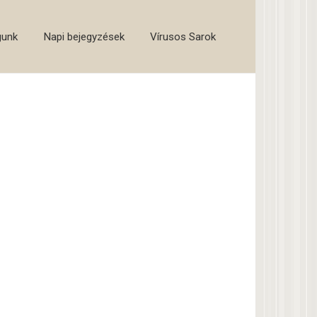
gunk
Napi bejegyzések
Vírusos Sarok