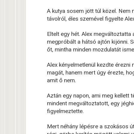
A kutya sosem jött túl közel. Nem 
távolról, éles szemével figyelte Alexe
Eltelt egy hét. Alex megváltoztatta
megpróbált a hátsó ajtón kijönni. 
őt, mintha minden mozdulatát ismer
Alex kényelmetlenül kezdte érezni 
magát, hanem mert úgy érezte, hogy 
amit ő nem.
Aztán egy napon, ami meg kellett tö
mindent megváltoztatott, egy jéghi
figyelmeztette.
Mert néhány lépésre a szokásos út