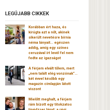
LEGÚJABB CIKKEK
Korábban ért haza, és
kirúgta azt a nőt, akinek
sikerült nevetésre bírnia
néma lányait… egészen
addig, amíg egy színes
ceruzával írt levél fel nem
fedte az igazságot
A férjem elvált tőlem, mert
„nem talált elég vonzónak”…
két évvel később egy
magazin címlapján látott
viszont
Mielőtt meghalt, a férjem
rám bízott egy titokzatos
tinédzser lányt: a régi