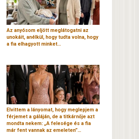
Az anyósom eljött meglátogatni az
unokáit, anélkül, hogy tudta volna, hogy
a fia elhagyott minket…
Elvittem a lányomat, hogy meglepjem a
férjemet a gáláján, de a titkárnője azt
mondta nekem: „A felesége és a fia
már fent vannak az emeleten”…