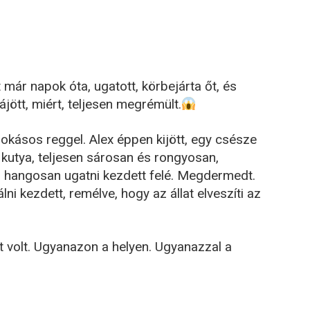
t már napok óta, ugatott, körbejárta őt, és
ájött, miért, teljesen megrémült.
okásos reggel. Alex éppen kijött, egy csésze
 kutya, teljesen sárosan és rongyosan,
 és hangosan ugatni kezdett felé. Megdermedt.
ni kezdett, remélve, hogy az állat elveszíti az
t volt. Ugyanazon a helyen. Ugyanazzal a