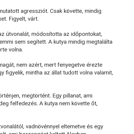
mutatott agressziót. Csak követte, mindig
t. Figyelt, várt.
 az útvonalát, módosította az időpontokat,
Semmi sem segített. A kutya mindig megtalálta
te volna.
magát, nem azért, mert fenyegetve érezte
figyelik, mintha az állat tudott volna valamit,
rténjen, megtörtént. Egy pillanat, ami
deg felfedezés. A kutya nem követte őt,
vonalától, vadnövénnyel eltemetve és egy