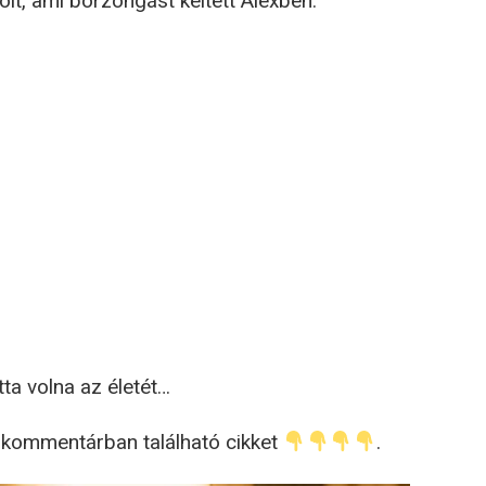
olt, ami borzongást keltett Alexben.
ta volna az életét…
ő kommentárban található cikket
.