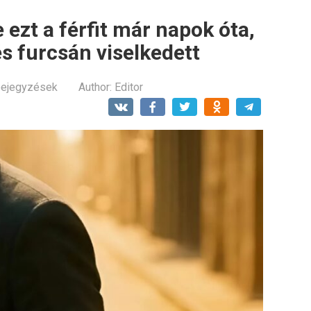
 ezt a férfit már napok óta,
és furcsán viselkedett
bejegyzések
Author:
Editor