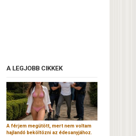
A LEGJOBB CIKKEK
A férjem megütött, mert nem voltam
hajlandó beköltözni az édesanyjához.