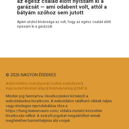
az egész család előtt nyissam ki a
garázsát — ami odabent volt, attól a
bátyám szóhoz sem jutott
Apám utolsó kívánsága az volt, hogy az egész család előtt
nyissam ki a garázsát
© 2026 NAGYON ÉRDEKES
Adatvédelmi szabályzat
|
Cookie-szabályzat
|
Kapcsolatfelvételi űrlap
|
Webhelytérkép
|
DMCA
Minden jog fenntartva. Hivatkozáskor kötelező a
weboldalunkra hivatkozni. A weboldalon található cikkek teljes
vagy részleges reprodukálása tilos a
https://hung.lealesrvauto.com/ oldalra mutató közvetlen
hivatkozás nélkül. A szerzői jogokat megsértőket ennek
megfelelően büntetőeljárás alá vonjuk.