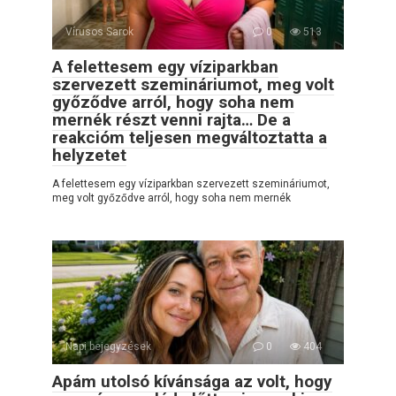
Vírusos Sarok
0
513
A felettesem egy víziparkban
szervezett szemináriumot, meg volt
győződve arról, hogy soha nem
mernék részt venni rajta… De a
reakcióm teljesen megváltoztatta a
helyzetet
A felettesem egy víziparkban szervezett szemináriumot,
meg volt győződve arról, hogy soha nem mernék
Napi bejegyzések
0
404
Apám utolsó kívánsága az volt, hogy