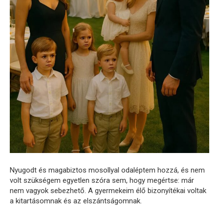
Nyugodt és magabiztos mosollyal odaléptem hozzá, és nem
volt szükségem egyetlen szóra sem, hogy megértse: már
nem vagyok sebezhető. A gyermekeim élő bizonyítékai voltak
a kitartásomnak és az elszántságomnak.