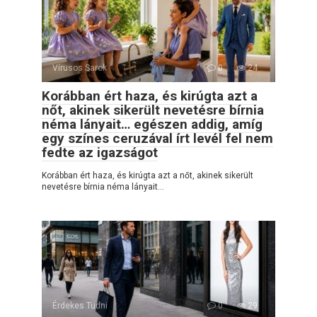
Vírusos Sarok
0
24
Korábban ért haza, és kirúgta azt a
nőt, akinek sikerült nevetésre bírnia
néma lányait… egészen addig, amíg
egy színes ceruzával írt levél fel nem
fedte az igazságot
Korábban ért haza, és kirúgta azt a nőt, akinek sikerült
nevetésre bírnia néma lányait…
Érdekes Tudni
0
29