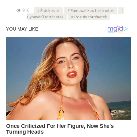
816
Érdekes hír
Fantasztikus történetek
Gyönyörű történetek
Pozitív történetek