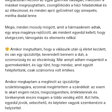
Megtanultam kezelni az egyik gyermek válságait, miközben a
másikat megnyugtattam, zsonglőrködni a házi feladatokkal és
az étkezéssel, és minden apró győzelmet úgy ünnepelni,
mintha diadal lenne.
Mégis, minden mosoly mögött, amit a hármasikreim adtak,
egy anya magánya rejtőzött, aki mindent egyedül kellett, hogy
elvégezzen, támogatás és elismerés nélkül.
Amikor megtudtam, hogy a válásunk után új életet kezdett,
és van egy újszülöttje, keveredett bennem a düh, a
szomorúság és az elszántság. Már annyit adtam magamból a
gyermekeinkért, és úgy tűnt, hogy mindaz, amit együtt
felépítettünk, csak számomra volt értékes.
Amikor megkaptam a meghívót az újszülöttje
születésnapjára, azonnal megértettem a szándékát: az exem
le akart engem nézni, megszégyeníteni, értéktelennek és
törékenynek érezni magam a többi vendég előtt. Azt hitte,
egyedül jövök, sebezhető, és képtelen vagyok szembenézni a
helyzettel.