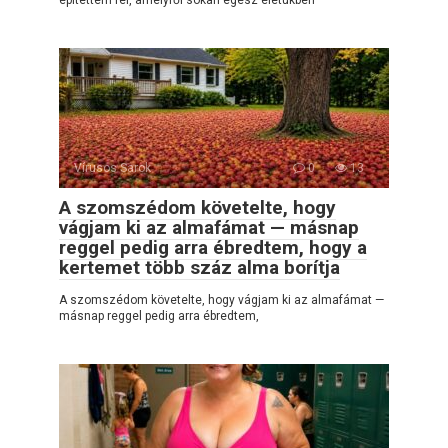
építettem fel, amelyről sokan egész életükben
Vírusos Sarok
0
13
A szomszédom követelte, hogy
vágjam ki az almafámat — másnap
reggel pedig arra ébredtem, hogy a
kertemet több száz alma borítja
A szomszédom követelte, hogy vágjam ki az almafámat —
másnap reggel pedig arra ébredtem,