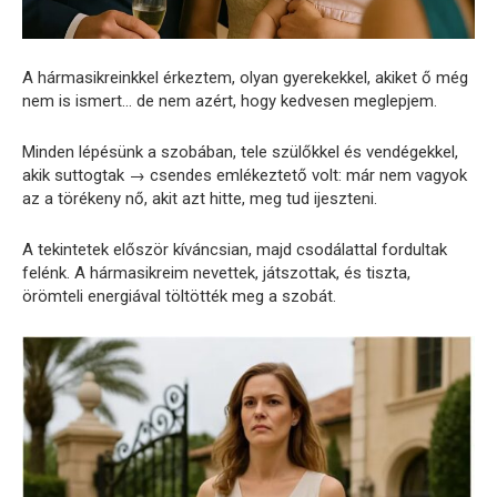
A hármasikreinkkel érkeztem, olyan gyerekekkel, akiket ő még
nem is ismert… de nem azért, hogy kedvesen meglepjem.
Minden lépésünk a szobában, tele szülőkkel és vendégekkel,
akik suttogtak → csendes emlékeztető volt: már nem vagyok
az a törékeny nő, akit azt hitte, meg tud ijeszteni.
A tekintetek először kíváncsian, majd csodálattal fordultak
felénk. A hármasikreim nevettek, játszottak, és tiszta,
örömteli energiával töltötték meg a szobát.