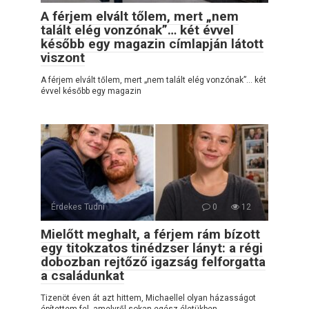
A férjem elvált tőlem, mert „nem
talált elég vonzónak”… két évvel
később egy magazin címlapján látott
viszont
A férjem elvált tőlem, mert „nem talált elég vonzónak”… két
évvel később egy magazin
Érdekes Tudni
0
12
Mielőtt meghalt, a férjem rám bízott
egy titokzatos tinédzser lányt: a régi
dobozban rejtőző igazság felforgatta
a családunkat
Tizenöt éven át azt hittem, Michaellel olyan házasságot