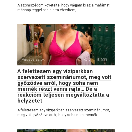
A szomszédom követelte, hogy vágjam ki az almafámat —
másnap reggel pedig arra ébredtem,
Vírusos Sarok
0
533
A felettesem egy víziparkban
szervezett szemináriumot, meg volt
győződve arról, hogy soha nem
mernék részt venni rajta… De a
reakcióm teljesen megváltoztatta a
helyzetet
A felettesem egy víziparkban szervezett szemináriumot,
meg volt győződve arról, hogy soha nem mernék