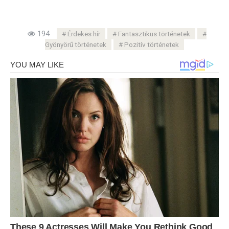
194
Érdekes hír
Fantasztikus történetek
Gyönyörű történetek
Pozitív történetek