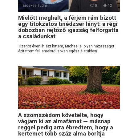
Érdekes Tudni
0
12
Mielőtt meghalt, a férjem rám bízott
egy titokzatos tinédzser lányt: a régi
dobozban rejtőző igazság felforgatta
a családunkat
Tizenöt éven át azt hittem, Michaellel olyan házasságot
építettem fel, amelyről sokan egész életükben
Vírusos Sarok
0
13
A szomszédom követelte, hogy
vágjam ki az almafámat — másnap
reggel pedig arra ébredtem, hogy a
kertemet több száz alma borítja