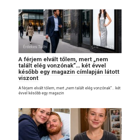
Érdekes Tudni
0
29
A férjem elvált tőlem, mert „nem
talált elég vonzónak”… két évvel
később egy magazin címlapján látott
viszont
A férjem elvált tőlem, mert „nem talált elég vonzónak”… két
évvel később egy magazin