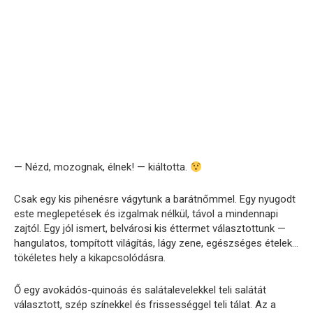
— Nézd, mozognak, élnek! — kiáltotta.
Csak egy kis pihenésre vágytunk a barátnőmmel. Egy nyugodt
este meglepetések és izgalmak nélkül, távol a mindennapi
zajtól. Egy jól ismert, belvárosi kis éttermet választottunk —
hangulatos, tompított világítás, lágy zene, egészséges ételek…
tökéletes hely a kikapcsolódásra.
Ő egy avokádós-quinoás és salátalevelekkel teli salátát
választott, szép színekkel és frissességgel teli tálat. Az a