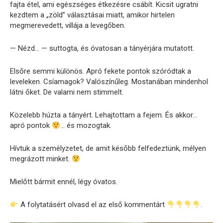
fajta étel, ami egészséges étkezésre csábít. Kicsit ugratni
kezdtem a „zöld” választásai miatt, amikor hirtelen
megmerevedett, villája a levegőben.
— Nézd… — suttogta, és óvatosan a tányérjára mutatott.
Elsőre semmi különös. Apró fekete pontok szóródtak a
leveleken. Csíamagok? Valószínűleg. Mostanában mindenhol
látni őket. De valami nem stimmelt.
Közelebb húzta a tányért. Lehajtottam a fejem. És akkor…
apró pontok
… és mozogtak.
Hívtuk a személyzetet, de amit később felfedeztünk, mélyen
megrázott minket.
Mielőtt bármit ennél, légy óvatos.
A folytatásért olvasd el az első kommentárt
.