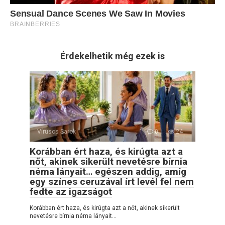
Érdekelhetik még ezek is
Vírusos Sarok
0
24
Korábban ért haza, és kirúgta azt a
nőt, akinek sikerült nevetésre bírnia
néma lányait… egészen addig, amíg
egy színes ceruzával írt levél fel nem
fedte az igazságot
Korábban ért haza, és kirúgta azt a nőt, akinek sikerült
nevetésre bírnia néma lányait…