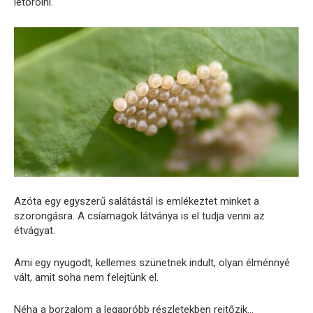
letörölni.
Azóta egy egyszerű salátástál is emlékeztet minket a
szorongásra. A csíamagok látványa is el tudja venni az
étvágyat.
Ami egy nyugodt, kellemes szünetnek indult, olyan élménnyé
vált, amit soha nem felejtünk el.
Néha a borzalom a legapróbb részletekben rejtőzik…