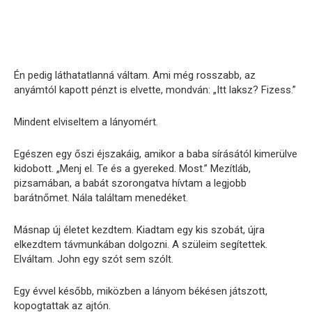
Én pedig láthatatlanná váltam. Ami még rosszabb, az
anyámtól kapott pénzt is elvette, mondván: „Itt laksz? Fizess.”
Mindent elviseltem a lányomért.
Egészen egy őszi éjszakáig, amikor a baba sírásától kimerülve
kidobott. „Menj el. Te és a gyereked. Most.” Mezítláb,
pizsamában, a babát szorongatva hívtam a legjobb
barátnőmet. Nála találtam menedéket.
Másnap új életet kezdtem. Kiadtam egy kis szobát, újra
elkezdtem távmunkában dolgozni. A szüleim segítettek.
Elváltam. John egy szót sem szólt.
Egy évvel később, miközben a lányom békésen játszott,
kopogtattak az ajtón.