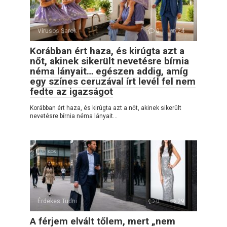
Vírusos Sarok
0
24
Korábban ért haza, és kirúgta azt a
nőt, akinek sikerült nevetésre bírnia
néma lányait… egészen addig, amíg
egy színes ceruzával írt levél fel nem
fedte az igazságot
Korábban ért haza, és kirúgta azt a nőt, akinek sikerült
nevetésre bírnia néma lányait…
Érdekes Tudni
0
29
A férjem elvált tőlem, mert „nem