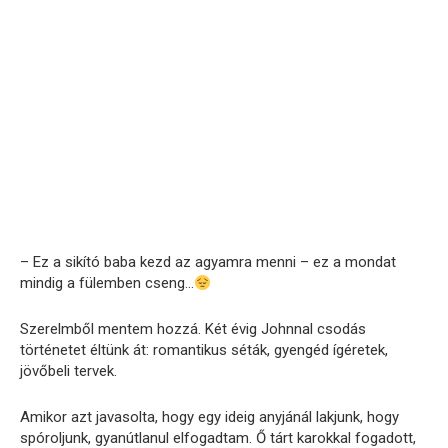
– Ez a sikító baba kezd az agyamra menni – ez a mondat
mindig a fülemben cseng…
Szerelmből mentem hozzá. Két évig Johnnal csodás
történetet éltünk át: romantikus séták, gyengéd ígéretek,
jövőbeli tervek.
Amikor azt javasolta, hogy egy ideig anyjánál lakjunk, hogy
spóroljunk, gyanútlanul elfogadtam. Ő tárt karokkal fogadott,