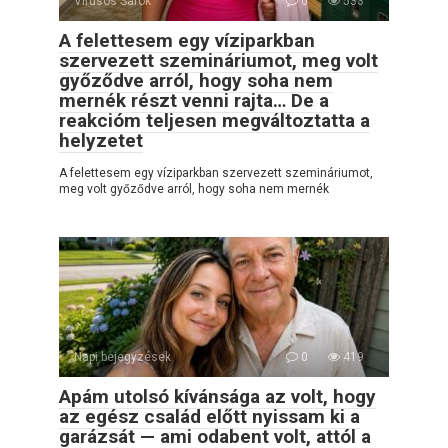
Vírusos Sarok
0
533
A felettesem egy víziparkban
szervezett szemináriumot, meg volt
győződve arról, hogy soha nem
mernék részt venni rajta… De a
reakcióm teljesen megváltoztatta a
helyzetet
A felettesem egy víziparkban szervezett szemináriumot,
meg volt győződve arról, hogy soha nem mernék
Napi bejegyzések
0
419
Apám utolsó kívánsága az volt, hogy
az egész család előtt nyissam ki a
garázsát — ami odabent volt, attól a