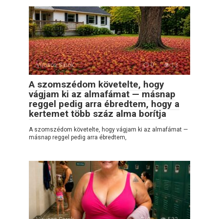
Vírusos Sarok
0
13
A szomszédom követelte, hogy
vágjam ki az almafámat — másnap
reggel pedig arra ébredtem, hogy a
kertemet több száz alma borítja
A szomszédom követelte, hogy vágjam ki az almafámat —
másnap reggel pedig arra ébredtem,