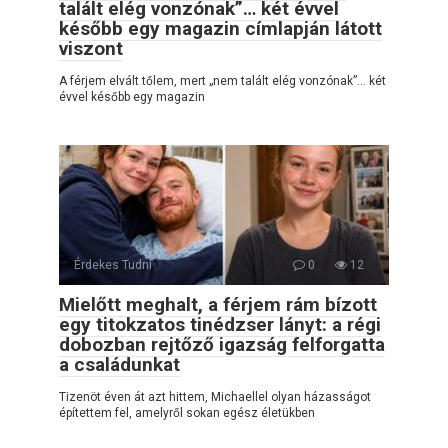
talált elég vonzónak”… két évvel
később egy magazin címlapján látott
viszont
A férjem elvált tőlem, mert „nem talált elég vonzónak”… két
évvel később egy magazin
Érdekes Tudni
0
12
Mielőtt meghalt, a férjem rám bízott
egy titokzatos tinédzser lányt: a régi
dobozban rejtőző igazság felforgatta
a családunkat
Tizenöt éven át azt hittem, Michaellel olyan házasságot
építettem fel, amelyről sokan egész életükben