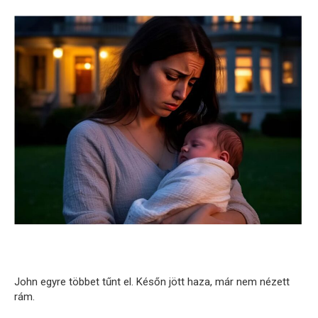
John egyre többet tűnt el. Későn jött haza, már nem nézett
rám.