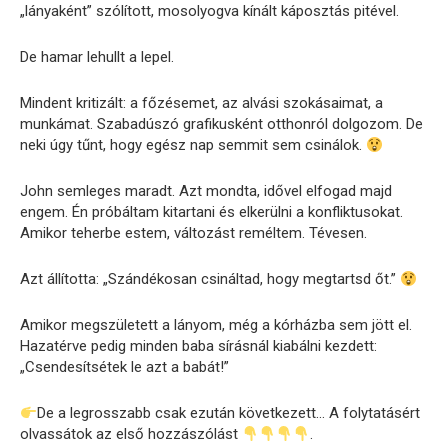
„lányaként” szólított, mosolyogva kínált káposztás pitével.
De hamar lehullt a lepel.
Mindent kritizált: a főzésemet, az alvási szokásaimat, a
munkámat. Szabadúszó grafikusként otthonról dolgozom. De
neki úgy tűnt, hogy egész nap semmit sem csinálok.
John semleges maradt. Azt mondta, idővel elfogad majd
engem. Én próbáltam kitartani és elkerülni a konfliktusokat.
Amikor teherbe estem, változást reméltem. Tévesen.
Azt állította: „Szándékosan csináltad, hogy megtartsd őt.”
Amikor megszületett a lányom, még a kórházba sem jött el.
Hazatérve pedig minden baba sírásnál kiabálni kezdett:
„Csendesítsétek le azt a babát!”
De a legrosszabb csak ezután következett… A folytatásért
olvassátok az első hozzászólást
.