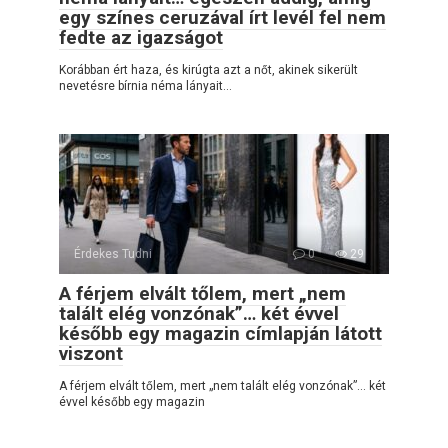
egy színes ceruzával írt levél fel nem
fedte az igazságot
Korábban ért haza, és kirúgta azt a nőt, akinek sikerült
nevetésre bírnia néma lányait…
Érdekes Tudni
0
29
A férjem elvált tőlem, mert „nem
talált elég vonzónak”… két évvel
később egy magazin címlapján látott
viszont
A férjem elvált tőlem, mert „nem talált elég vonzónak”… két
évvel később egy magazin