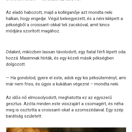
Az eladó habozott, majd a kolléganője azt mondta neki
halkan, hogy engedje. Végül beleegyezett, és a néni kilépett a
pékségből a croissant-okkal teli zacskóval, amit kincs
módjára szorított magához.
Odakint, miközben lassan távolodott, egy fiatal férfi lépett oda
hozzá. Maximnak hívták, és egy közeli másik pékségben
dolgozott.
— Ha gondolod, gyere el este, adok egy kis péksüteményt, ami
már nem friss, és úgyis a kukában végezné – mondta neki.
Az idős nő elmosolyodott, meghatotta ez az egyszerű
gesztus. Azóta minden este visszajárt a csomagért, és néha
meg is osztotta a croissant-okat a szomszédaival. Egy szép
barátság született.