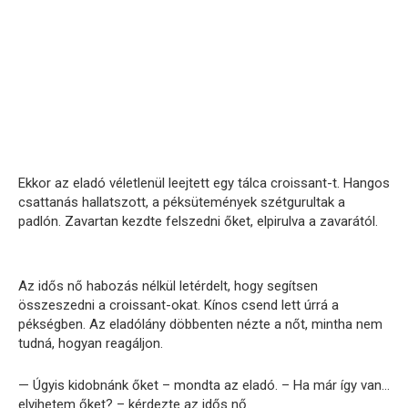
Ekkor az eladó véletlenül leejtett egy tálca croissant-t. Hangos
csattanás hallatszott, a péksütemények szétgurultak a
padlón. Zavartan kezdte felszedni őket, elpirulva a zavarától.
Az idős nő habozás nélkül letérdelt, hogy segítsen
összeszedni a croissant-okat. Kínos csend lett úrrá a
pékségben. Az eladólány döbbenten nézte a nőt, mintha nem
tudná, hogyan reagáljon.
— Úgyis kidobnánk őket – mondta az eladó. – Ha már így van…
elvihetem őket? – kérdezte az idős nő.