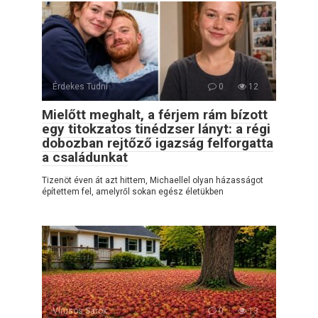
Érdekes Tudni
0
12
Mielőtt meghalt, a férjem rám bízott
egy titokzatos tinédzser lányt: a régi
dobozban rejtőző igazság felforgatta
a családunkat
Tizenöt éven át azt hittem, Michaellel olyan házasságot
építettem fel, amelyről sokan egész életükben
Vírusos Sarok
0
13