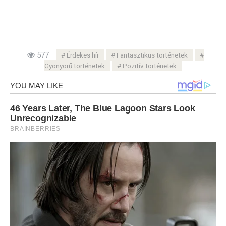
577
Érdekes hír
Fantasztikus történetek
Gyönyörű történetek
Pozitív történetek