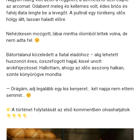
az arcomat. Odabent meleg és kellemes volt, édes briós és
fahéj illata lengte be a levegőt. A pultnál egy törékeny, idős
hölgy állt, lassan haladt előre.
Nehézkesen mozgott, lábai mintha ólomból lettek volna, de
nem adta fel.
Bátortalanul közeledett a fiatal eladóhoz – alig lehetett
huszonöt éves, összefogott hajjal, kissé unott
arckifejezéssel. Hallottam, ahogy az idős asszony halkan,
szinte könyörögve mondta:
— Drágám, adj legalább egy kis kenyeret… két napja nem ettem
semmit…
A történet folytatását az első kommentben olvashatjátok
.