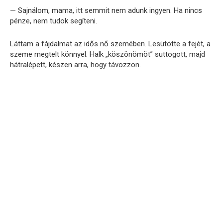
— Sajnálom, mama, itt semmit nem adunk ingyen. Ha nincs
pénze, nem tudok segíteni.
Láttam a fájdalmat az idős nő szemében. Lesütötte a fejét, a
szeme megtelt könnyel. Halk „köszönömöt” suttogott, majd
hátralépett, készen arra, hogy távozzon.