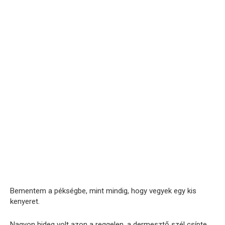
Bementem a pékségbe, mint mindig, hogy vegyek egy kis
kenyeret.
Nagyon hideg volt azon a reggelen, a dermesztő szél csípte