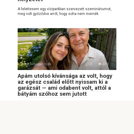
A felettesem egy víziparkban szervezett szemináriumot,
meg volt győződve arról, hogy soha nem mernék
Napi bejegyzések
0
419
Apám utolsó kívánsága az volt, hogy
az egész család előtt nyissam ki a
garázsát — ami odabent volt, attól a
bátyám szóhoz sem jutott
Apám utolsó kívánsága az volt, hogy az egész család előtt
nyissam ki a garázsát