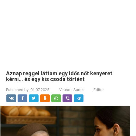
Aznap reggel láttam egy idős nőt kenyeret
kérni… és egy kis csoda történt
Published by:
01.07.2025
Vírusos Sarok
Editor