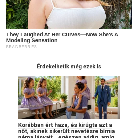
Érdekelhetik még ezek is
Vírusos Sarok
0
24
Korábban ért haza, és kirúgta azt a
nőt, akinek sikerült nevetésre bírnia
néma lányait… egészen addig, amíg