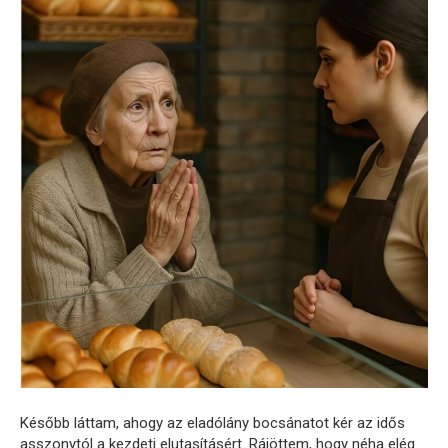
Később láttam, ahogy az eladólány bocsánatot kér az idős
asszonytól a kezdeti elutasításért. Rájöttem, hogy néha elég