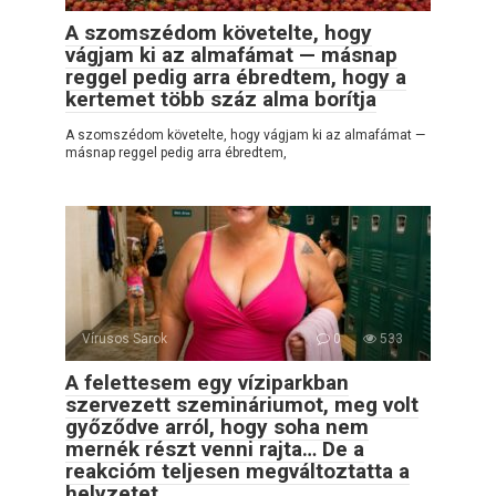
A szomszédom követelte, hogy
vágjam ki az almafámat — másnap
reggel pedig arra ébredtem, hogy a
kertemet több száz alma borítja
A szomszédom követelte, hogy vágjam ki az almafámat —
másnap reggel pedig arra ébredtem,
Vírusos Sarok
0
533
A felettesem egy víziparkban
szervezett szemináriumot, meg volt
győződve arról, hogy soha nem
mernék részt venni rajta… De a
reakcióm teljesen megváltoztatta a
helyzetet