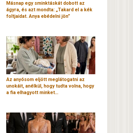
Másnap egy sminktáskát dobott az
ágyra, és azt mondta: „Takard el a kék
foltjaidat. Anya ebédelni jön”
Az anyósom eljött meglátogatni az
unokáit, anélkül, hogy tudta volna, hogy
a fia elhagyott minket…