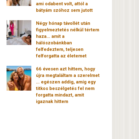
ami odabent volt, attól a
bátyám szóhoz sem jutott
Négy hónap távollét után
figyelmeztetés nélkül tértem
haza… amit a
hálószobánkban
felfedeztem, teljesen
felforgatta az életemet
66 évesen azt hittem, hogy
újra megtaláltam a szerelmet
… egészen addig, amíg egy
titkos beszélgetés fel nem
forgatta mindazt, amit
igaznak hittem