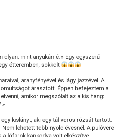
 olyan, mint anyukámé. » Egy egyszerű
egy étteremben, sokkolt
haraival, aranyfényével és lágy jazzével. A
inomultságot árasztott. Éppen befejeztem a
elvenni, amikor megszólalt az a kis hang:
 »
gy kislányt, aki egy tál vörös rózsát tartott,
z. Nem lehetett több nyolc évesnél. A pulóvere
s a lófarok kapkodva volt elkészítve.