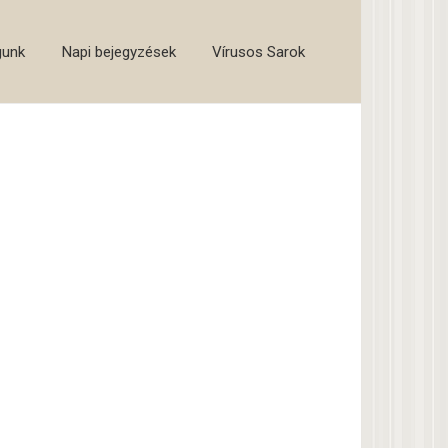
gunk
Napi bejegyzések
Vírusos Sarok