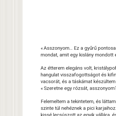
« Asszonyom… Ez a gyűrű pontosan
mondat, amit egy kislány mondott 
Az étterem elegáns volt, kristálypo
hangulat visszafogottságot és kif
vacsorát, és a táskámat készültem 
« Szeretne egy rózsát, asszonyom?
Felemeltem a tekintetem, és láttam e
szinte túl nehéznek a pici karjaiho
kissé lecsúszott az egyik vállára, é