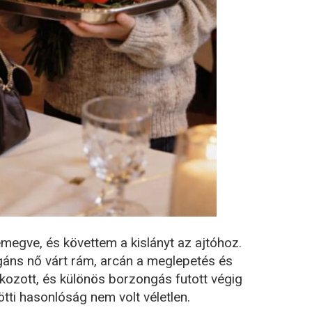
emegve, és követtem a kislányt az ajtóhoz.
egáns nő várt rám, arcán a meglepetés és
lálkozott, és különös borzongás futott végig
tti hasonlóság nem volt véletlen.