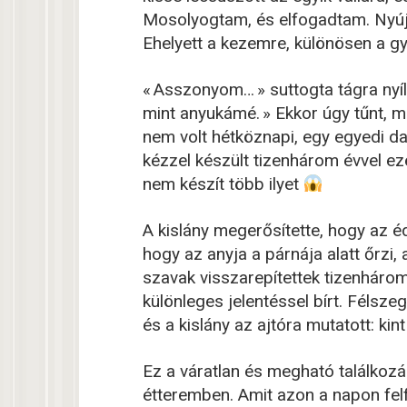
Mosolyogtam, és elfogadtam. Nyújt
Ehelyett a kezemre, különösen a g
« Asszonyom… » suttogta tágra nyíl
mint anyukámé. » Ekkor úgy tűnt, 
nem volt hétköznapi, egy egyedi dar
kézzel készült tizenhárom évvel ez
nem készít több ilyet
A kislány megerősítette, hogy az éd
hogy az anyja a párnája alatt őrzi
szavak visszarepítettek tizenhárom
különleges jelentéssel bírt. Félsz
és a kislány az ajtóra mutatott: kint 
Ez a váratlan és megható találkozá
étteremben. Amit azon a napon fel