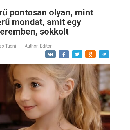
rű pontosan olyan, mint
erű mondat, amit egy
teremben, sokkolt
es Tudni
Author:
Editor