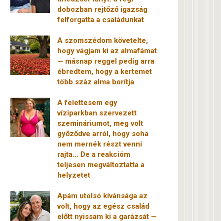
dobozban rejtőző igazság
felforgatta a családunkat
A szomszédom követelte,
hogy vágjam ki az almafámat
— másnap reggel pedig arra
ébredtem, hogy a kertemet
több száz alma borítja
A felettesem egy
víziparkban szervezett
szemináriumot, meg volt
győződve arról, hogy soha
nem mernék részt venni
rajta… De a reakcióm
teljesen megváltoztatta a
helyzetet
Apám utolsó kívánsága az
volt, hogy az egész család
előtt nyissam ki a garázsát —