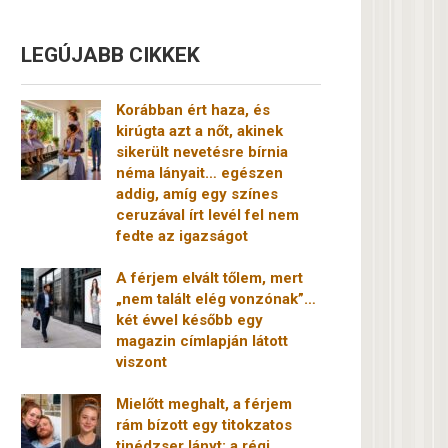
LEGÚJABB CIKKEK
Korábban ért haza, és
kirúgta azt a nőt, akinek
sikerült nevetésre bírnia
néma lányait… egészen
addig, amíg egy színes
ceruzával írt levél fel nem
fedte az igazságot
A férjem elvált tőlem, mert
„nem talált elég vonzónak”…
két évvel később egy
magazin címlapján látott
viszont
Mielőtt meghalt, a férjem
rám bízott egy titokzatos
tinédzser lányt: a régi