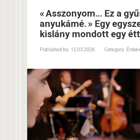
« Asszonyom… Ez a gyű
anyukámé. » Egy egysz
kislány mondott egy ét
Published by:
12.03.2026
Category:
Érdek