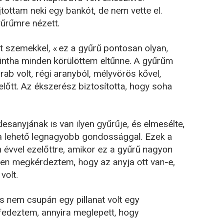
ottam neki egy bankót, de nem vette el.
yűrűmre nézett.
t szemekkel, « ez a gyűrű pontosan olyan,
mintha minden körülöttem eltűnne. A gyűrűm
ab volt, régi aranyból, mélyvörös kővel,
előtt. Az ékszerész biztosította, hogy soha
esanyjának is van ilyen gyűrűje, és elmesélte,
, a lehető legnagyobb gondossággal. Ezek a
 évvel ezelőttre, amikor ez a gyűrű nagyon
egen megkérdeztem, hogy az anyja ott van-e,
volt.
s nem csupán egy pillanat volt egy
fedeztem, annyira meglepett, hogy