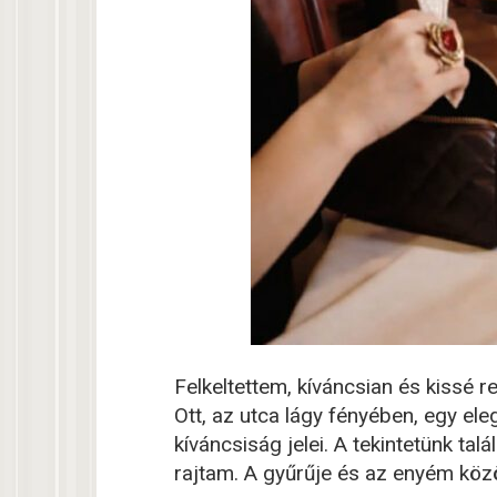
Felkeltettem, kíváncsian és kissé r
Ott, az utca lágy fényében, egy el
kíváncsiság jelei. A tekintetünk ta
rajtam. A gyűrűje és az enyém közö