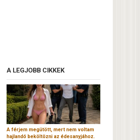
A LEGJOBB CIKKEK
A férjem megütött, mert nem voltam
hajlandó beköltözni az édesanyjához.