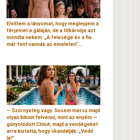
Elvittem a lányomat, hogy meglepjem a
férjemet a gáláján, de a titkárnője azt
mondta nekem: „A felesége és a fia
már fent vannak az emeleten”…
— Szörnyeteg vagy. Sosem mersz majd
olyan bikinit felvenni, mint az enyém —
gúnyolódott Chloé, majd a vendégeket
arra biztatta, hogy skandálják: „Vedd
le!”