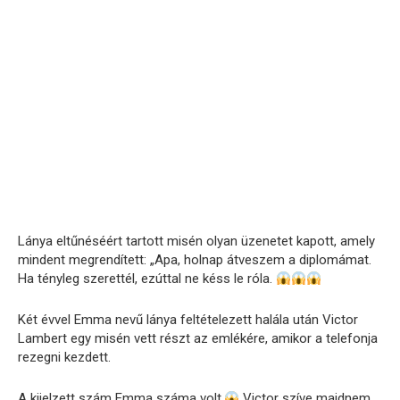
Lánya eltűnéséért tartott misén olyan üzenetet kapott, amely
mindent megrendített: „Apa, holnap átveszem a diplomámat.
Ha tényleg szerettél, ezúttal ne késs le róla.
Két évvel Emma nevű lánya feltételezett halála után Victor
Lambert egy misén vett részt az emlékére, amikor a telefonja
rezegni kezdett.
A kijelzett szám Emma száma volt.
Victor szíve majdnem