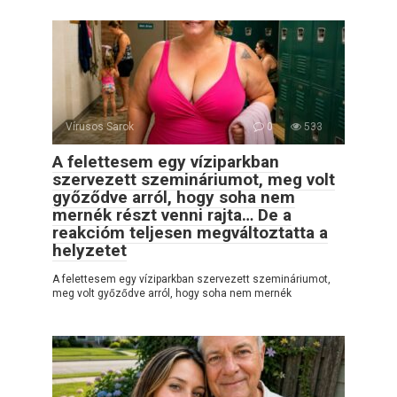
Vírusos Sarok
0
533
A felettesem egy víziparkban
szervezett szemináriumot, meg volt
győződve arról, hogy soha nem
mernék részt venni rajta… De a
reakcióm teljesen megváltoztatta a
helyzetet
A felettesem egy víziparkban szervezett szemináriumot,
meg volt győződve arról, hogy soha nem mernék