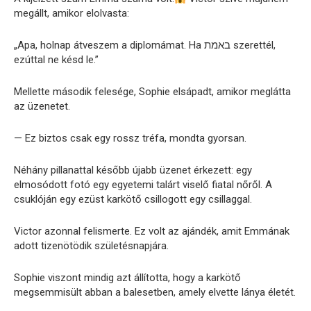
megállt, amikor elolvasta:
„Apa, holnap átveszem a diplomámat. Ha באמת szerettél,
ezúttal ne késd le.”
Mellette második felesége, Sophie elsápadt, amikor meglátta
az üzenetet.
— Ez biztos csak egy rossz tréfa, mondta gyorsan.
Néhány pillanattal később újabb üzenet érkezett: egy
elmosódott fotó egy egyetemi talárt viselő fiatal nőről. A
csuklóján egy ezüst karkötő csillogott egy csillaggal.
Victor azonnal felismerte. Ez volt az ajándék, amit Emmának
adott tizenötödik születésnapjára.
Sophie viszont mindig azt állította, hogy a karkötő
megsemmisült abban a balesetben, amely elvette lánya életét.