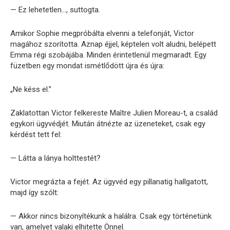
— Ez lehetetlen…, suttogta.
Amikor Sophie megpróbálta elvenni a telefonját, Victor
magához szorította. Aznap éjjel, képtelen volt aludni, belépett
Emma régi szobájába. Minden érintetlenül megmaradt. Egy
füzetben egy mondat ismétlődött újra és újra:
„Ne késs el.”
Zaklatottan Victor felkereste Maître Julien Moreau-t, a család
egykori ügyvédjét. Miután átnézte az üzeneteket, csak egy
kérdést tett fel:
— Látta a lánya holttestét?
Victor megrázta a fejét. Az ügyvéd egy pillanatig hallgatott,
majd így szólt:
— Akkor nincs bizonyítékunk a halálra. Csak egy történetünk
van, amelyet valaki elhitette Önnel.