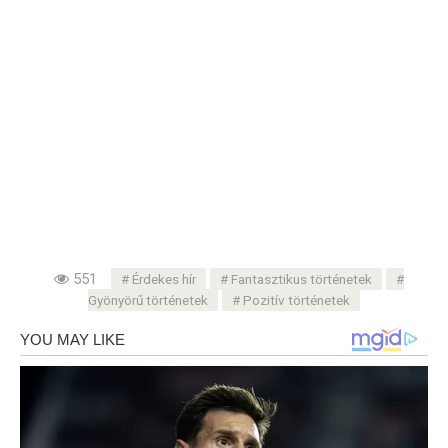
551
Érdekes hír
Fantasztikus történetek
Gyönyörű történetek
Pozitív történetek