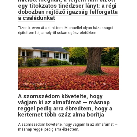
egy titokzatos tinédzser lányt: a régi
dobozban rejtőző igazság felforgatta
a családunkat
Tizenöt éven át azt hittem, Michaellel olyan házasságot
építettem fel, amelyről sokan egész életükben
Vírusos Sarok
0
13
A szomszédom követelte, hogy
vágjam ki az almafámat — másnap
reggel pedig arra ébredtem, hogy a
kertemet több száz alma borítja
A szomszédom követelte, hogy vágjam ki az almafámat —
másnap reggel pedig arra ébredtem,