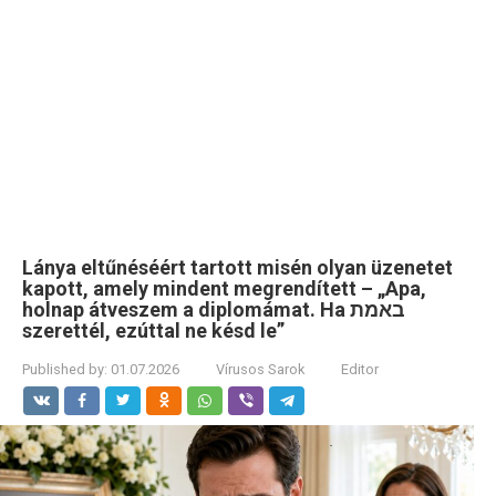
Lánya eltűnéséért tartott misén olyan üzenetet
kapott, amely mindent megrendített – „Apa,
holnap átveszem a diplomámat. Ha באמת
szerettél, ezúttal ne késd le”
Published by:
01.07.2026
Vírusos Sarok
Editor