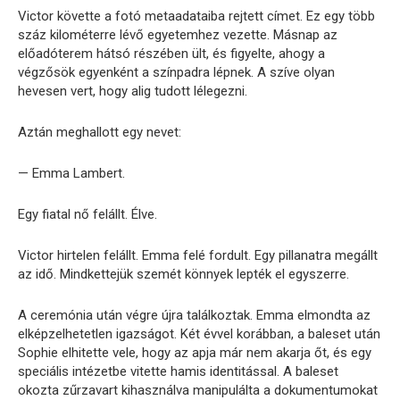
Victor követte a fotó metaadataiba rejtett címet. Ez egy több
száz kilométerre lévő egyetemhez vezette. Másnap az
előadóterem hátsó részében ült, és figyelte, ahogy a
végzősök egyenként a színpadra lépnek. A szíve olyan
hevesen vert, hogy alig tudott lélegezni.
Aztán meghallott egy nevet:
— Emma Lambert.
Egy fiatal nő felállt. Élve.
Victor hirtelen felállt. Emma felé fordult. Egy pillanatra megállt
az idő. Mindkettejük szemét könnyek lepték el egyszerre.
A ceremónia után végre újra találkoztak. Emma elmondta az
elképzelhetetlen igazságot. Két évvel korábban, a baleset után
Sophie elhitette vele, hogy az apja már nem akarja őt, és egy
speciális intézetbe vitette hamis identitással. A baleset
okozta zűrzavart kihasználva manipulálta a dokumentumokat