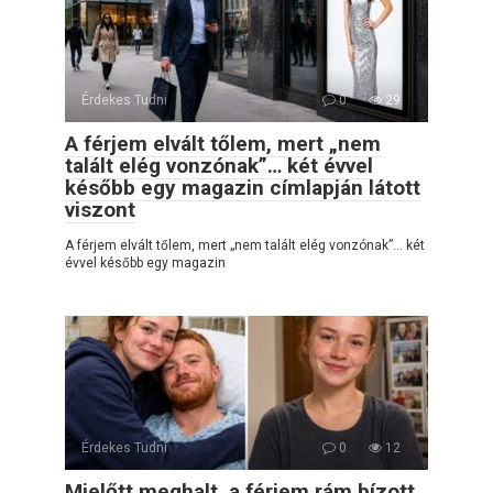
Érdekes Tudni
0
29
A férjem elvált tőlem, mert „nem
talált elég vonzónak”… két évvel
később egy magazin címlapján látott
viszont
A férjem elvált tőlem, mert „nem talált elég vonzónak”… két
évvel később egy magazin
Érdekes Tudni
0
12
Mielőtt meghalt, a férjem rám bízott