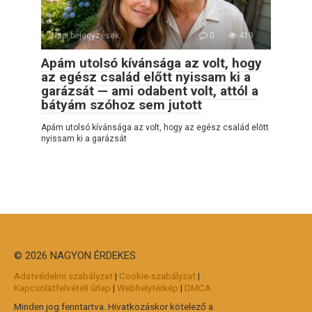
Napi bejegyzések
0
419
Apám utolsó kívánsága az volt, hogy
az egész család előtt nyissam ki a
garázsát — ami odabent volt, attól a
bátyám szóhoz sem jutott
Apám utolsó kívánsága az volt, hogy az egész család előtt
nyissam ki a garázsát
© 2026 NAGYON ÉRDEKES
Adatvédelmi szabályzat
|
Cookie-szabályzat
|
Kapcsolatfelvételi űrlap
|
Webhelytérkép
|
DMCA
Minden jog fenntartva. Hivatkozáskor kötelező a