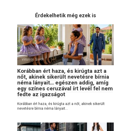
Érdekelhetik még ezek is
Vírusos Sarok
0
24
Korábban ért haza, és kirúgta azt a
nőt, akinek sikerült nevetésre bírnia
néma lányait… egészen addig, amíg
egy színes ceruzával írt levél fel nem
fedte az igazságot
Korábban ért haza, és kirúgta azt a nőt, akinek sikerült
nevetésre bírnia néma lányait…