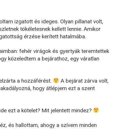
am izgatott és ideges. Olyan pillanat volt,
zletnek tökéletesnek kellett lennie. Amikor
tottság érzése kerített hatalmába.
maimban: fehér virágok és gyertyák teremtettek
ogy közeledtem a bejárathoz, egy váratlan
 elzárta a hozzáférést.
A bejárat zárva volt,
gakadályozná, hogy átlépjem ezt a szent
 ide ezt a kötelet? Mit jelentett mindez?
héz, és hallottam, ahogy a szívem minden