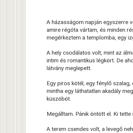
A házasságom napján egyszerre volt
amire régóta vártam, és minden rés
megérkeztem a templomba, egy izga
A hely csodálatos volt, mint az ál
intim és romantikus légkört. De ah
látvány meglepett.
Egy piros kötél, egy fénylő szalag,
mintha egy láthatatlan akadály me
küszöböt.
Megálltam. Pánik öntött el. Ki tette
A terem csendes volt, a levegő ne