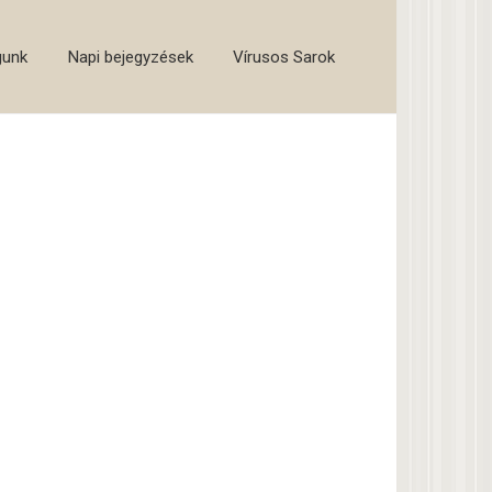
gunk
Napi bejegyzések
Vírusos Sarok