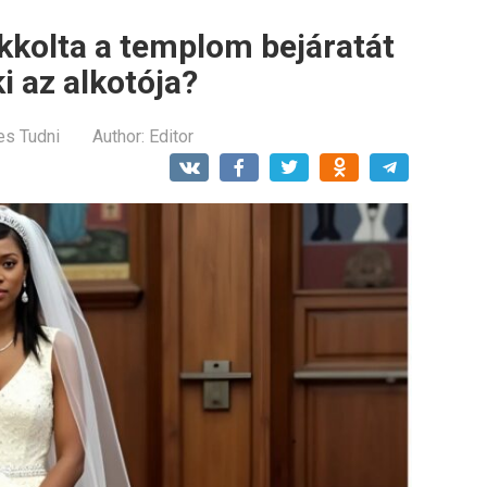
okkolta a templom bejáratát
i az alkotója?
es Tudni
Author:
Editor