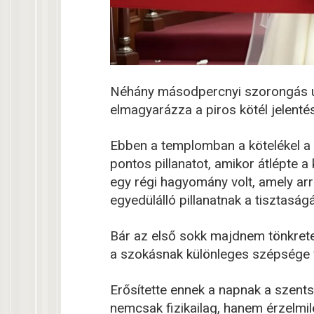
Néhány másodpercnyi szorongás u
elmagyarázza a piros kötél jelentés
Ebben a templomban a kötelékel a 
pontos pillanatot, amikor átlépte a
egy régi hagyomány volt, amely ar
egyedülálló pillanatnak a tisztaságá
Bár az első sokk majdnem tönkretet
a szokásnak különleges szépsége v
Erősítette ennek a napnak a szents
nemcsak fizikailag, hanem érzelmile