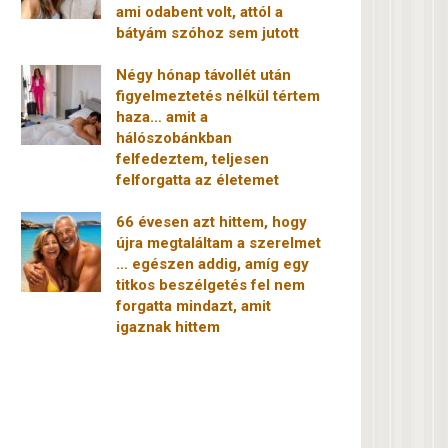
ami odabent volt, attól a
bátyám szóhoz sem jutott
Négy hónap távollét után
figyelmeztetés nélkül tértem
haza… amit a
hálószobánkban
felfedeztem, teljesen
felforgatta az életemet
66 évesen azt hittem, hogy
újra megtaláltam a szerelmet
… egészen addig, amíg egy
titkos beszélgetés fel nem
forgatta mindazt, amit
igaznak hittem