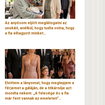
Az anyósom eljött meglátogatni az
unokáit, anélkül, hogy tudta volna, hogy
a fia elhagyott minket…
Elvittem a lányomat, hogy meglepjem a
férjemet a gáláján, de a titkárnője azt
mondta nekem: „A felesége és a fia
már fent vannak az emeleten”…