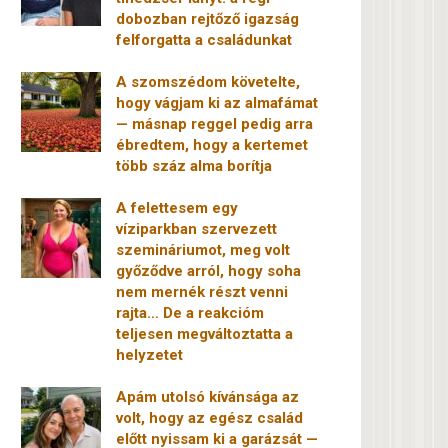
dobozban rejtőző igazság
felforgatta a családunkat
A szomszédom követelte,
hogy vágjam ki az almafámat
— másnap reggel pedig arra
ébredtem, hogy a kertemet
több száz alma borítja
A felettesem egy
víziparkban szervezett
szemináriumot, meg volt
győződve arról, hogy soha
nem mernék részt venni
rajta… De a reakcióm
teljesen megváltoztatta a
helyzetet
Apám utolsó kívánsága az
volt, hogy az egész család
előtt nyissam ki a garázsát —