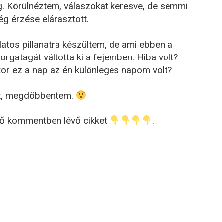
g. Körülnéztem, válaszokat keresve, de semmi
ég érzése elárasztott.
atos pillanatra készültem, de ami ebben a
forgatagát váltotta ki a fejemben. Hiba volt?
ikor ez a nap az én különleges napom volt?
t, megdöbbentem.
lső kommentben lévő cikket
.