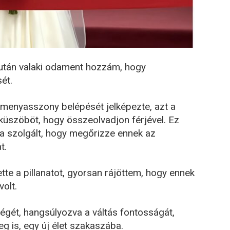
tán valaki odament hozzám, hogy
ét.
menyasszony belépését jelképezte, azt a
 küszöböt, hogy összeolvadjon férjével. Ez
ra szolgált, hogy megőrizze ennek az
t.
te a pillanatot, gyorsan rájöttem, hogy ennek
olt.
égét, hangsúlyozva a váltás fontosságát,
g is, egy új élet szakaszába.