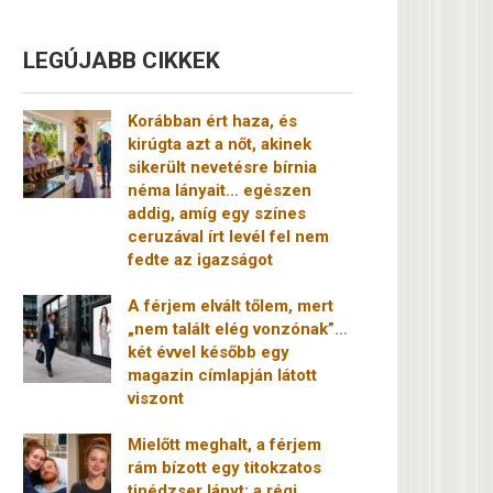
LEGÚJABB CIKKEK
Korábban ért haza, és
kirúgta azt a nőt, akinek
sikerült nevetésre bírnia
néma lányait… egészen
addig, amíg egy színes
ceruzával írt levél fel nem
fedte az igazságot
A férjem elvált tőlem, mert
„nem talált elég vonzónak”…
két évvel később egy
magazin címlapján látott
viszont
Mielőtt meghalt, a férjem
rám bízott egy titokzatos
tinédzser lányt: a régi