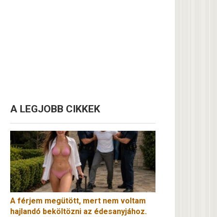
A LEGJOBB CIKKEK
A férjem megütött, mert nem voltam
hajlandó beköltözni az édesanyjához.