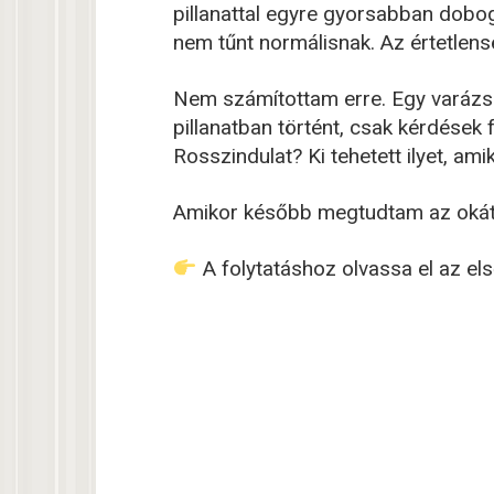
pillanattal egyre gyorsabban dobo
nem tűnt normálisnak. Az értetlens
Nem számítottam erre. Egy varázsl
pillanatban történt, csak kérdések 
Rosszindulat? Ki tehetett ilyet, am
Amikor később megtudtam az oká
A folytatáshoz olvassa el az e