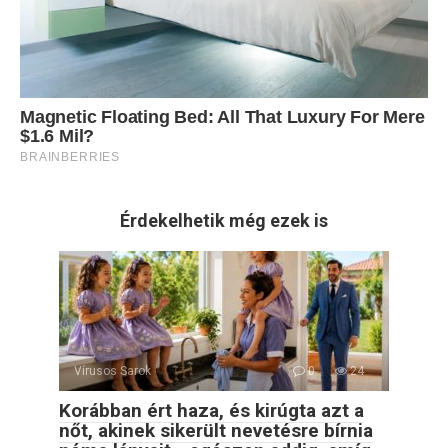
Érdekelhetik még ezek is
Vírusos Sarok
0
24
Korábban ért haza, és kirúgta azt a
nőt, akinek sikerült nevetésre bírnia