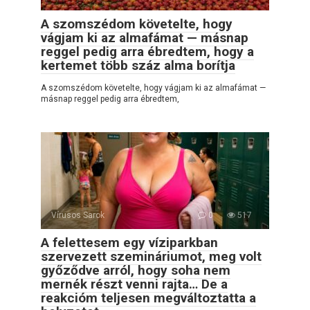
A szomszédom követelte, hogy
vágjam ki az almafámat — másnap
reggel pedig arra ébredtem, hogy a
kertemet több száz alma borítja
A szomszédom követelte, hogy vágjam ki az almafámat —
másnap reggel pedig arra ébredtem,
Vírusos Sarok
0
517
A felettesem egy víziparkban
szervezett szemináriumot, meg volt
győződve arról, hogy soha nem
mernék részt venni rajta… De a
reakcióm teljesen megváltoztatta a