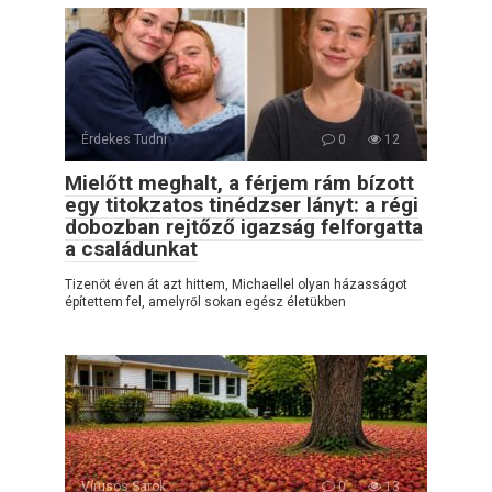
Érdekes Tudni
0
12
Mielőtt meghalt, a férjem rám bízott
egy titokzatos tinédzser lányt: a régi
dobozban rejtőző igazság felforgatta
a családunkat
Tizenöt éven át azt hittem, Michaellel olyan házasságot
építettem fel, amelyről sokan egész életükben
Vírusos Sarok
0
13