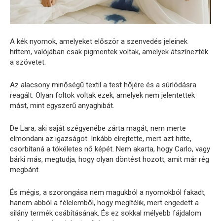
A kék nyomok, amelyeket először a szenvedés jeleinek
hittem, valójában csak pigmentek voltak, amelyek átszínezték
a szövetet.
Az alacsony minőségű textil a test hőjére és a súrlódásra
reagált. Olyan foltok voltak ezek, amelyek nem jelentettek
mást, mint egyszerű anyaghibát.
De Lara, aki saját szégyenébe zárta magát, nem merte
elmondani az igazságot. Inkább elrejtette, mert azt hitte,
csorbítaná a tökéletes nő képét. Nem akarta, hogy Carlo, vagy
bárki más, megtudja, hogy olyan döntést hozott, amit már rég
megbánt.
És mégis, a szorongása nem magukból a nyomokból fakadt,
hanem abból a félelemből, hogy megítélik, mert engedett a
silány termék csábításának. És ez sokkal mélyebb fájdalom