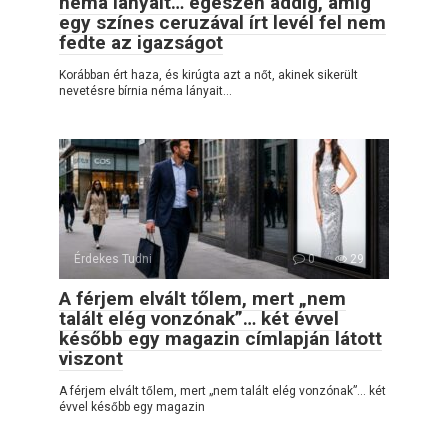
néma lányait… egészen addig, amíg
egy színes ceruzával írt levél fel nem
fedte az igazságot
Korábban ért haza, és kirúgta azt a nőt, akinek sikerült
nevetésre bírnia néma lányait…
Érdekes Tudni
0
29
A férjem elvált tőlem, mert „nem
talált elég vonzónak”… két évvel
később egy magazin címlapján látott
viszont
A férjem elvált tőlem, mert „nem talált elég vonzónak”… két
évvel később egy magazin