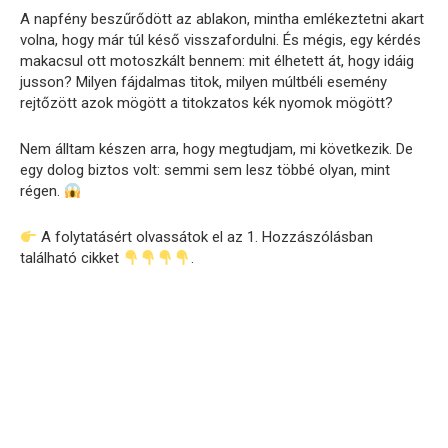
A napfény beszűrődött az ablakon, mintha emlékeztetni akart
volna, hogy már túl késő visszafordulni. És mégis, egy kérdés
makacsul ott motoszkált bennem: mit élhetett át, hogy idáig
jusson? Milyen fájdalmas titok, milyen múltbéli esemény
rejtőzött azok mögött a titokzatos kék nyomok mögött?
Nem álltam készen arra, hogy megtudjam, mi következik. De
egy dolog biztos volt: semmi sem lesz többé olyan, mint
régen.
A folytatásért olvassátok el az 1. Hozzászólásban
található cikket
.