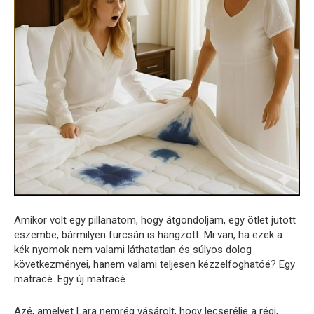
Amikor volt egy pillanatom, hogy átgondoljam, egy ötlet jutott
eszembe, bármilyen furcsán is hangzott. Mi van, ha ezek a
kék nyomok nem valami láthatatlan és súlyos dolog
következményei, hanem valami teljesen kézzelfoghatóé? Egy
matracé. Egy új matracé.
Azé, amelyet Lara nemrég vásárolt, hogy lecserélje a régi,