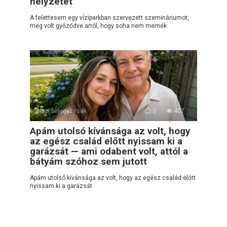
helyzetet
A felettesem egy víziparkban szervezett szemináriumot,
meg volt győződve arról, hogy soha nem mernék
Napi bejegyzések
0
407
Apám utolsó kívánsága az volt, hogy
az egész család előtt nyissam ki a
garázsát — ami odabent volt, attól a
bátyám szóhoz sem jutott
Apám utolsó kívánsága az volt, hogy az egész család előtt
nyissam ki a garázsát