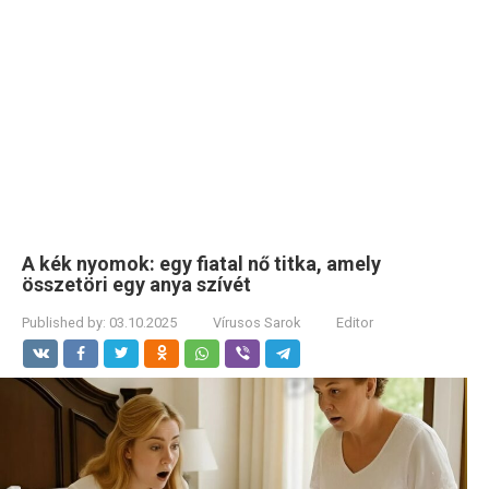
A kék nyomok: egy fiatal nő titka, amely
összetöri egy anya szívét
Published by:
03.10.2025
Vírusos Sarok
Editor