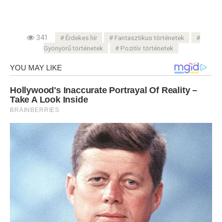
341
Érdekes hír
Fantasztikus történetek
Gyönyörű történetek
Pozitív történetek