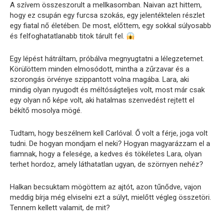
A szívem összeszorult a mellkasomban. Naivan azt hittem,
hogy ez csupán egy furcsa szokás, egy jelentéktelen részlet
egy fiatal nő életében. De most, előttem, egy sokkal súlyosabb
és felfoghatatlanabb titok tárult fel.
Egy lépést hátráltam, próbálva megnyugtatni a lélegzetemet.
Körülöttem minden elmosódott, mintha a zűrzavar és a
szorongás örvénye szippantott volna magába. Lara, aki
mindig olyan nyugodt és méltóságteljes volt, most már csak
egy olyan nő képe volt, aki hatalmas szenvedést rejtett el
békítő mosolya mögé.
Tudtam, hogy beszélnem kell Carlóval. Ő volt a férje, joga volt
tudni. De hogyan mondjam el neki? Hogyan magyarázzam el a
fiamnak, hogy a felesége, a kedves és tökéletes Lara, olyan
terhet hordoz, amely láthatatlan ugyan, de szörnyen nehéz?
Halkan becsuktam mögöttem az ajtót, azon tűnődve, vajon
meddig bírja még elviselni ezt a súlyt, mielőtt végleg összetöri.
Tennem kellett valamit, de mit?