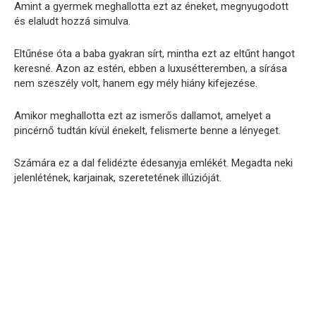
Amint a gyermek meghallotta ezt az éneket, megnyugodott
és elaludt hozzá simulva.
Eltűnése óta a baba gyakran sírt, mintha ezt az eltűnt hangot
keresné. Azon az estén, ebben a luxusétteremben, a sírása
nem szeszély volt, hanem egy mély hiány kifejezése.
Amikor meghallotta ezt az ismerős dallamot, amelyet a
pincérnő tudtán kívül énekelt, felismerte benne a lényeget.
Számára ez a dal felidézte édesanyja emlékét. Megadta neki
jelenlétének, karjainak, szeretetének illúzióját.