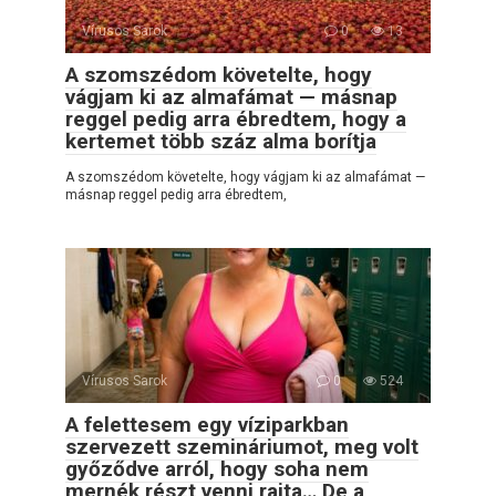
Vírusos Sarok
0
13
A szomszédom követelte, hogy
vágjam ki az almafámat — másnap
reggel pedig arra ébredtem, hogy a
kertemet több száz alma borítja
A szomszédom követelte, hogy vágjam ki az almafámat —
másnap reggel pedig arra ébredtem,
Vírusos Sarok
0
524
A felettesem egy víziparkban
szervezett szemináriumot, meg volt
győződve arról, hogy soha nem
mernék részt venni rajta… De a