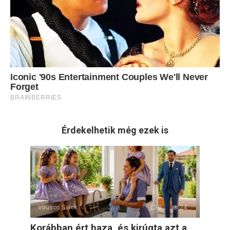
Érdekelhetik még ezek is
Vírusos Sarok
0
24
Korábban ért haza, és kirúgta azt a