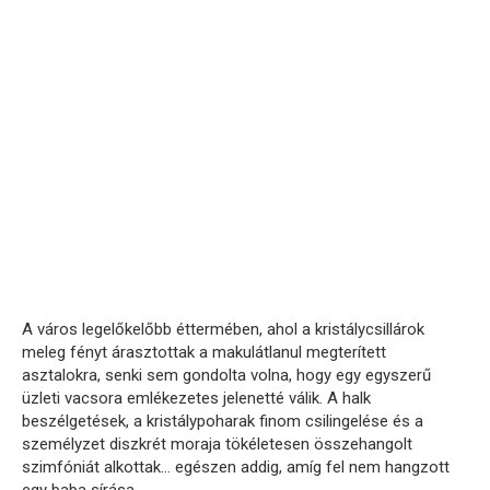
A város legelőkelőbb éttermében, ahol a kristálycsillárok
meleg fényt árasztottak a makulátlanul megterített
asztalokra, senki sem gondolta volna, hogy egy egyszerű
üzleti vacsora emlékezetes jelenetté válik. A halk
beszélgetések, a kristálypoharak finom csilingelése és a
személyzet diszkrét moraja tökéletesen összehangolt
szimfóniát alkottak… egészen addig, amíg fel nem hangzott
egy baba sírása.