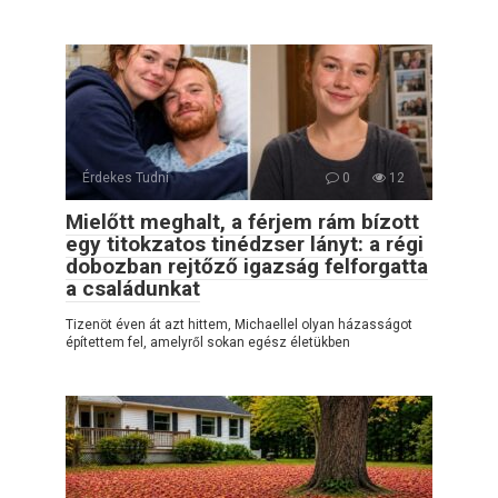
Érdekes Tudni
0
12
Mielőtt meghalt, a férjem rám bízott
egy titokzatos tinédzser lányt: a régi
dobozban rejtőző igazság felforgatta
a családunkat
Tizenöt éven át azt hittem, Michaellel olyan házasságot
építettem fel, amelyről sokan egész életükben