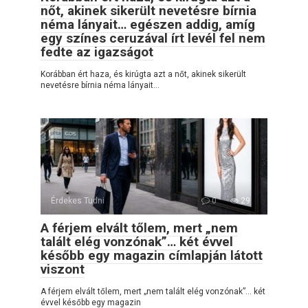
nőt, akinek sikerült nevetésre bírnia
néma lányait… egészen addig, amíg
egy színes ceruzával írt levél fel nem
fedte az igazságot
Korábban ért haza, és kirúgta azt a nőt, akinek sikerült
nevetésre bírnia néma lányait…
Érdekes Tudni
0
29
A férjem elvált tőlem, mert „nem
talált elég vonzónak”… két évvel
később egy magazin címlapján látott
viszont
A férjem elvált tőlem, mert „nem talált elég vonzónak”… két
évvel később egy magazin