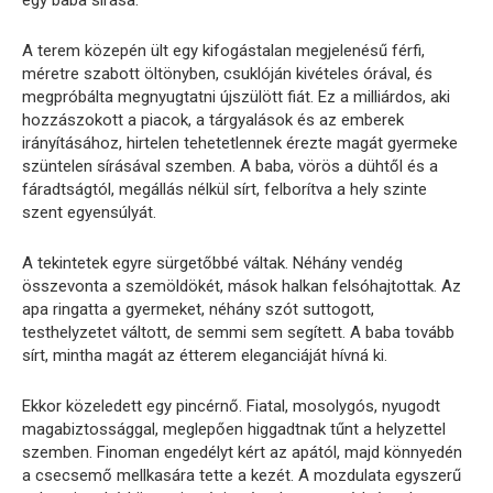
A terem közepén ült egy kifogástalan megjelenésű férfi,
méretre szabott öltönyben, csuklóján kivételes órával, és
megpróbálta megnyugtatni újszülött fiát. Ez a milliárdos, aki
hozzászokott a piacok, a tárgyalások és az emberek
irányításához, hirtelen tehetetlennek érezte magát gyermeke
szüntelen sírásával szemben. A baba, vörös a dühtől és a
fáradtságtól, megállás nélkül sírt, felborítva a hely szinte
szent egyensúlyát.
A tekintetek egyre sürgetőbbé váltak. Néhány vendég
összevonta a szemöldökét, mások halkan felsóhajtottak. Az
apa ringatta a gyermeket, néhány szót suttogott,
testhelyzetet váltott, de semmi sem segített. A baba tovább
sírt, mintha magát az étterem eleganciáját hívná ki.
Ekkor közeledett egy pincérnő. Fiatal, mosolygós, nyugodt
magabiztossággal, meglepően higgadtnak tűnt a helyzettel
szemben. Finoman engedélyt kért az apától, majd könnyedén
a csecsemő mellkasára tette a kezét. A mozdulata egyszerű