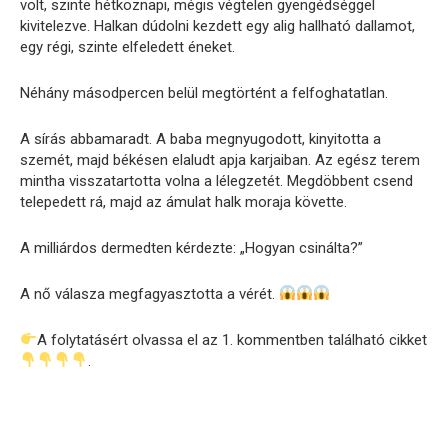
volt, szinte hétköznapi, mégis végtelen gyengédséggel
kivitelezve. Halkan dúdolni kezdett egy alig hallható dallamot,
egy régi, szinte elfeledett éneket.
Néhány másodpercen belül megtörtént a felfoghatatlan.
A sírás abbamaradt. A baba megnyugodott, kinyitotta a
szemét, majd békésen elaludt apja karjaiban. Az egész terem
mintha visszatartotta volna a lélegzetét. Megdöbbent csend
telepedett rá, majd az ámulat halk moraja követte.
A milliárdos dermedten kérdezte: „Hogyan csinálta?”
A nő válasza megfagyasztotta a vérét.
A folytatásért olvassa el az 1. kommentben található cikket
.