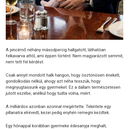
A pincérnő néhány másodpercig hallgatott, láthatóan
felkavarva attól, ami éppen történt. Nem magyarázott semmit,
nem tett fel kérdést.
Csak annyit mondott halk hangon, hogy ösztönösen énekelt,
gondolkodás nélkül, ahogy azt néha tesszük, hogy
megnyugtassunk egy gyermeket. Ez a dallam természetesen
jutott eszébe, anélkül hogy tudta volna, miért.
A milliárdos azonban azonnal megértette. Tekintete egy
pillanatra elrévedt, kezei pedig enyhén remegni kezdtek.
Egy hónappal korábban gyermeke édesanyja meghalt,