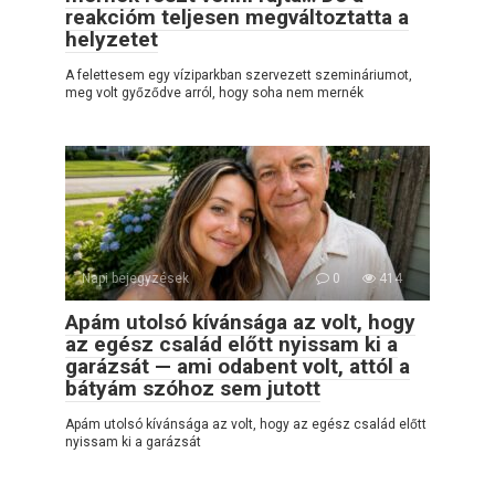
reakcióm teljesen megváltoztatta a
helyzetet
A felettesem egy víziparkban szervezett szemináriumot,
meg volt győződve arról, hogy soha nem mernék
Napi bejegyzések
0
414
Apám utolsó kívánsága az volt, hogy
az egész család előtt nyissam ki a
garázsát — ami odabent volt, attól a
bátyám szóhoz sem jutott
Apám utolsó kívánsága az volt, hogy az egész család előtt
nyissam ki a garázsát